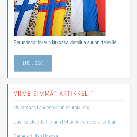
Perustiedot Inkerin kirkossa vierailua suunnitteleville.
LUE LISÄÄ
VIIMEISIMMÄT ARTIKKELIT
Muistetaan Lahdenpohjan seurakuntaa
Uusi katekeetta Pietarin Pyhän Annan seurakuntaan
Perheleiri Ulan-Udessa