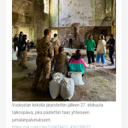
Vuokselan kirkolla järjestettiin jälleen 27. elokuuta
talkoopäivä, joka päätettiin taas yhteiseen
jumalanpalvelukseen.
https://vk.com/clip-210479412_456239022