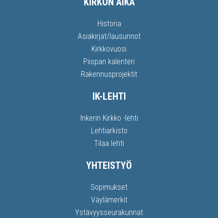
KIRKON AIKA
Historia
Asiakirjat/lausunnot
Kirkkovuosi
Piispan kalenteri
Rakennusprojektit
IK-LEHTI
Inkerin Kirkko -lehti
Lehtiarkisto
Tilaa lehti
YHTEISTYÖ
Sopimukset
Väylämerkit
Ystävyysseurakunnat