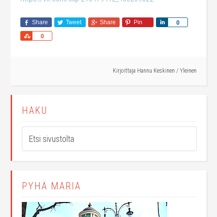
Share
Tweet
Share
Pin
Share
0
Share
0
Kirjoittaja
Hannu Keskinen
/
Yleinen
HAKU
PYHÄ MARIA