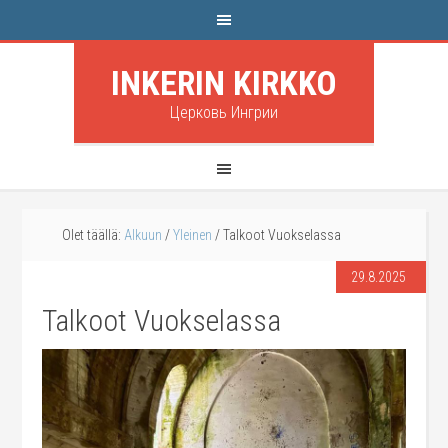
INKERIN KIRKKO
Церковь Ингрии
Olet täällä:
Alkuun
/
Yleinen
/
Talkoot Vuokselassa
29.8.2025
Talkoot Vuokselassa