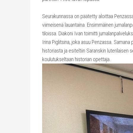
Seurakunnassa on päätetty aloittaa Penzassa
viimeisenä lauantaina. Ensimmäinen jumalanpal
tiloissa. Diakoni Ivan toimitti jumalanpalvelu
Irina Piglitsina, joka asuu Penzassa. Samana 
historiasta ja esiteltiin Saranskin luterilaise
koulutukseltaan historian opettaja.