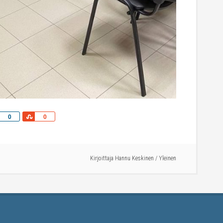
Share
Share
0
0
Kirjoittaja
Hannu Keskinen
/
Yleinen