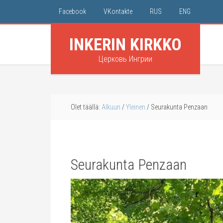
Facebook
VKontakte
RUS
ENG
INKERIN KIRKKO
Церковь Ингрии
Olet täällä:
Alkuun
/
Yleinen
/
Seurakunta Penzaan
Seurakunta Penzaan