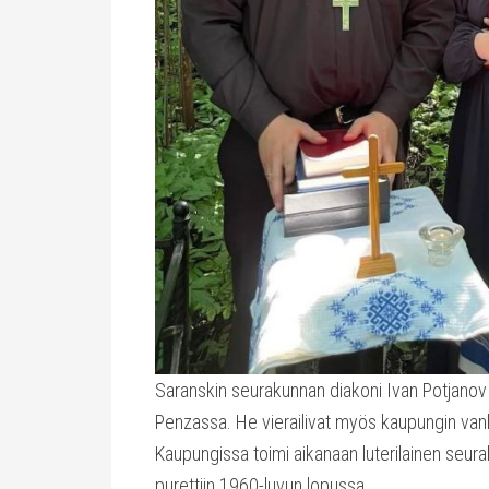
Saranskin seurakunnan diakoni Ivan Potjanov 
Penzassa. He vierailivat myös kaupungin vanha
Kaupungissa toimi aikanaan luterilainen seurak
purettiin 1960-luvun lopussa.