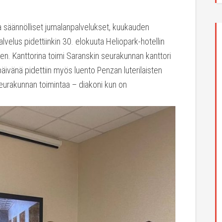
 säännölliset jumalanpalvelukset, kuukauden
velus pidettiinkin 30. elokuuta Heliopark-hotellin
ksen. Kanttorina toimi Saranskin seurakunnan kanttori
päivänä pidettiin myös luento Penzan luterilaisten
n seurakunnan toimintaa – diakoni kun on