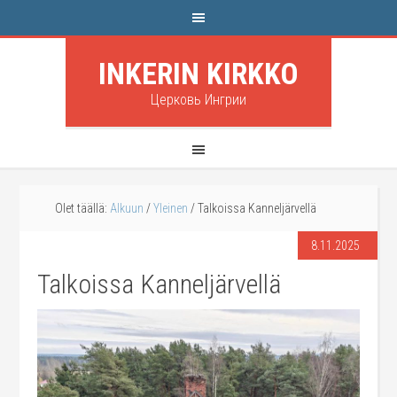
INKERIN KIRKKO
Церковь Ингрии
Olet täällä:
Alkuun
/
Yleinen
/
Talkoissa Kanneljärvellä
8.11.2025
Talkoissa Kanneljärvellä