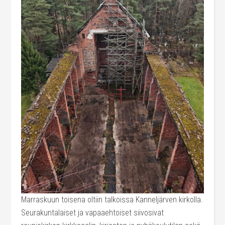
Marraskuun toisena oltiin talkoissa Kanneljärven kirkolla.
Seurakuntalaiset ja vapaaehtoiset siivosivat