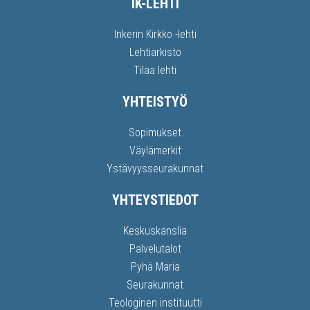
IK-LEHTI
Inkerin Kirkko -lehti
Lehtiarkisto
Tilaa lehti
YHTEISTYÖ
Sopimukset
Väylämerkit
Ystävyysseurakunnat
YHTEYSTIEDOT
Keskuskanslia
Palvelutalot
Pyhä Maria
Seurakunnat
Teologinen instituutti