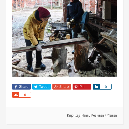
Share
Tweet
Share
Pin
Share
0
Share
0
Kirjoittaja
Hannu Keskinen
/
Yleinen