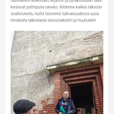
rauniokirkon kirkkosalin, kirjaston ja pyhäkoulutilan sekä
keräsivät polttopuita talveksi. Kiitämme kaikkia talkoisiin
osallistuneita, mutta toivomme tulevaisuudessa uusia
innokkaita talkoolaisia siivoustalkoihin ja muuhunkin!