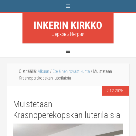
INKERIN KIRKKO
Церковь Ингрии
Olet täällä:
Alkuun
/
Eteläinen rovastikunta
/
Muistetaan
Krasnoperekopskan luterilaisia
2.12.2025
Muistetaan
Krasnoperekopskan luterilaisia