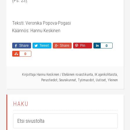
(Ps. 23).
Teksti: Veronika Popova-Pogasi
Käännös: Hannu Keskinen
Share
Tweet
Share
Pin
Share
0
Share
0
Kirjoittaja
Hannu Keskinen
/
Eteläinen rovastikunta
,
IK ajankohtaista
,
Perustiedot
,
Seurakunnat
,
Työmuodot
,
Uutiset
,
Yleinen
HAKU