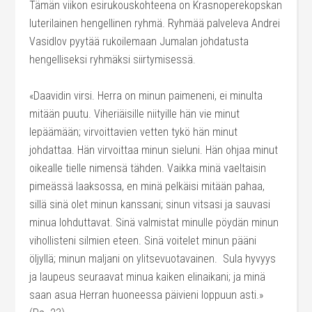
Tämän viikon esirukouskohteena on Krasnoperekopskan
luterilainen hengellinen ryhmä. Ryhmää palveleva Andrei
Vasidlov pyytää rukoilemaan Jumalan johdatusta
hengelliseksi ryhmäksi siirtymisessä.
«Daavidin virsi. Herra on minun paimeneni, ei minulta
mitään puutu. Viheriäisille niityille hän vie minut
lepäämään; virvoittavien vetten tykö hän minut
johdattaa. Hän virvoittaa minun sieluni. Hän ohjaa minut
oikealle tielle nimensä tähden. Vaikka minä vaeltaisin
pimeässä laaksossa, en minä pelkäisi mitään pahaa,
sillä sinä olet minun kanssani; sinun vitsasi ja sauvasi
minua lohduttavat. Sinä valmistat minulle pöydän minun
vihollisteni silmien eteen. Sinä voitelet minun pääni
öljyllä; minun maljani on ylitsevuotavainen. Sula hyvyys
ja laupeus seuraavat minua kaiken elinaikani; ja minä
saan asua Herran huoneessa päivieni loppuun asti.»