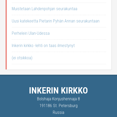
Muistetaan Lahdenpohjan seurakuntaa
Uusi katekeetta Pietarin Pyhän Annan seurakuntaan
Perheleiri Ulan-Udessa
Inkerin kirkko -lehti on taas ilmestynyt
(ei otsikkoa)
INKERIN KIRKKO
Bolshaja Konjushennaja 8
191186 St. Petersburg
Russia