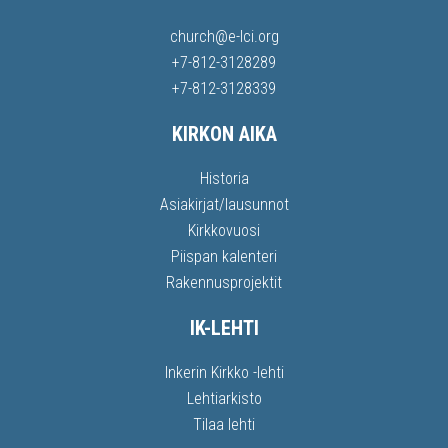
church@e-lci.org
+7-812-3128289
+7-812-3128339
KIRKON AIKA
Historia
Asiakirjat/lausunnot
Kirkkovuosi
Piispan kalenteri
Rakennusprojektit
IK-LEHTI
Inkerin Kirkko -lehti
Lehtiarkisto
Tilaa lehti