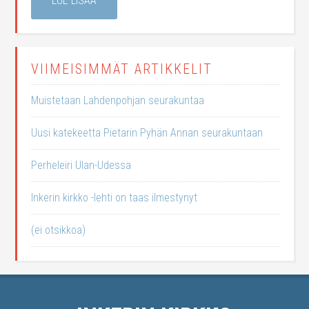
LUE LISÄÄ
VIIMEISIMMÄT ARTIKKELIT
Muistetaan Lahdenpohjan seurakuntaa
Uusi katekeetta Pietarin Pyhän Annan seurakuntaan
Perheleiri Ulan-Udessa
Inkerin kirkko -lehti on taas ilmestynyt
(ei otsikkoa)