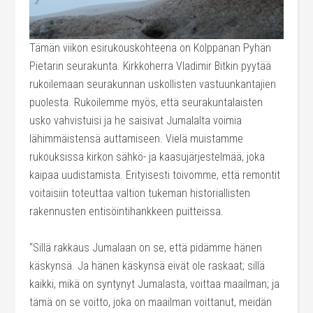
Tämän viikon esirukouskohteena on Kolppanan Pyhän
Pietarin seurakunta. Kirkkoherra Vladimir Bitkin pyytää
rukoilemaan seurakunnan uskollisten vastuunkantajien
puolesta. Rukoilemme myös, että seurakuntalaisten
usko vahvistuisi ja he saisivat Jumalalta voimia
lähimmäistensä auttamiseen. Vielä muistamme
rukouksissa kirkon sähkö- ja kaasujärjestelmää, joka
kaipaa uudistamista. Erityisesti toivomme, että remontit
voitaisiin toteuttaa valtion tukeman historiallisten
rakennusten entisöintihankkeen puitteissa.
“Sillä rakkaus Jumalaan on se, että pidämme hänen
käskynsä. Ja hänen käskynsä eivät ole raskaat; sillä
kaikki, mikä on syntynyt Jumalasta, voittaa maailman; ja
tämä on se voitto, joka on maailman voittanut, meidän