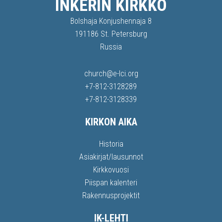
INKERIN KIRKKO
Bolshaja Konjushennaja 8
191186 St. Petersburg
Russia
church@e-lci.org
+7-812-3128289
+7-812-3128339
KIRKON AIKA
Historia
Asiakirjat/lausunnot
Kirkkovuosi
Piispan kalenteri
Rakennusprojektit
IK-LEHTI