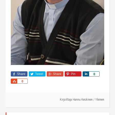
Share
Tweet
Share
Pin
Share
0
Share
0
Kirjoittaja
Hannu Keskinen
/
Yleinen