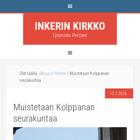
INKERIN KIRKKO
Церковь Ингрии
Olet täällä:
Alkuun
/
Yleinen
/
Muistetaan Kolppanan
seurakuntaa
12.2.2026
Muistetaan Kolppanan
seurakuntaa