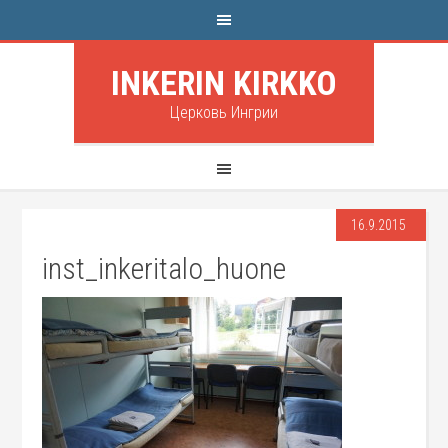
INKERIN KIRKKO
Церковь Ингрии
16.9.2015
inst_inkeritalo_huone