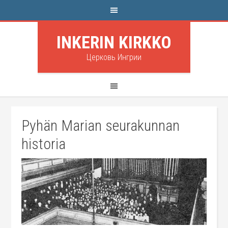
INKERIN KIRKKO
Церковь Ингрии
Pyhän Marian seurakunnan
historia