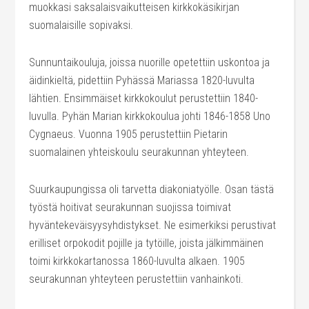
muokkasi saksalaisvaikutteisen kirkkokäsikirjan
suomalaisille sopivaksi.
Sunnuntaikouluja, joissa nuorille opetettiin uskontoa ja
äidinkieltä, pidettiin Pyhässä Mariassa 1820-luvulta
lähtien. Ensimmäiset kirkkokoulut perustettiin 1840-
luvulla. Pyhän Marian kirkkokoulua johti 1846-1858 Uno
Cygnaeus. Vuonna 1905 perustettiin Pietarin
suomalainen yhteiskoulu seurakunnan yhteyteen.
Suurkaupungissa oli tarvetta diakoniatyölle. Osan tästä
työstä hoitivat seurakunnan suojissa toimivat
hyväntekeväisyysyhdistykset. Ne esimerkiksi perustivat
erilliset orpokodit pojille ja tytöille, joista jälkimmäinen
toimi kirkkokartanossa 1860-luvulta alkaen. 1905
seurakunnan yhteyteen perustettiin vanhainkoti.