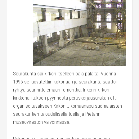
Seurakunta sai kirkon itselleen pala palalta. Vuonna
1995 se luovutettiin kokonaan ja seurakunta saattoi
ryhtyä suunnittelemaan remonttia. Inkerin kirkon
kirkkohallituksen pyynnöstä peruskorjausurakan otti
organisoitavakseen Kirkon Ulkomaanapu suomalaisten
seurakuntien taloudellisella tuella ja Pietarin
museoviraston valvonnassa.
Rakennus oli päässyt neuvostovuosina huonoon