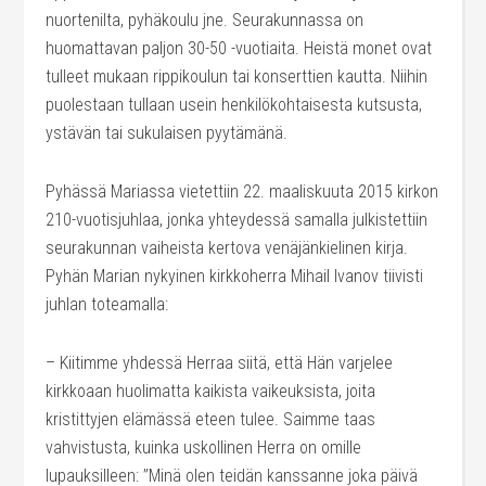
nuortenilta, pyhäkoulu jne. Seurakunnassa on
huomattavan paljon 30-50 -vuotiaita. Heistä monet ovat
tulleet mukaan rippikoulun tai konserttien kautta. Niihin
puolestaan tullaan usein henkilökohtaisesta kutsusta,
ystävän tai sukulaisen pyytämänä.
Pyhässä Mariassa vietettiin 22. maaliskuuta 2015 kirkon
210-vuotisjuhlaa, jonka yhteydessä samalla julkistettiin
seurakunnan vaiheista kertova venäjänkielinen kirja.
Pyhän Marian nykyinen kirkkoherra Mihail Ivanov tiivisti
juhlan toteamalla:
– Kiitimme yhdessä Herraa siitä, että Hän varjelee
kirkkoaan huolimatta kaikista vaikeuksista, joita
kristittyjen elämässä eteen tulee. Saimme taas
vahvistusta, kuinka uskollinen Herra on omille
lupauksilleen: ”Minä olen teidän kanssanne joka päivä