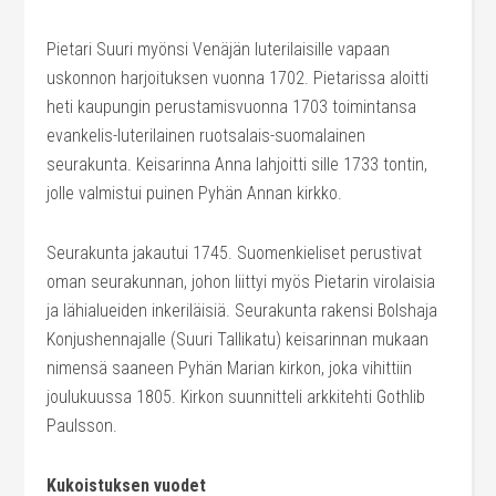
Pietari Suuri myönsi Venäjän luterilaisille vapaan
uskonnon harjoituksen vuonna 1702. Pietarissa aloitti
heti kaupungin perustamisvuonna 1703 toimintansa
evankelis-luterilainen ruotsalais-suomalainen
seurakunta. Keisarinna Anna lahjoitti sille 1733 tontin,
jolle valmistui puinen Pyhän Annan kirkko.
Seurakunta jakautui 1745. Suomenkieliset perustivat
oman seurakunnan, johon liittyi myös Pietarin virolaisia
ja lähialueiden inkeriläisiä. Seurakunta rakensi Bolshaja
Konjushennajalle (Suuri Tallikatu) keisarinnan mukaan
nimensä saaneen Pyhän Marian kirkon, joka vihittiin
joulukuussa 1805. Kirkon suunnitteli arkkitehti Gothlib
Paulsson.
Kukoistuksen vuodet