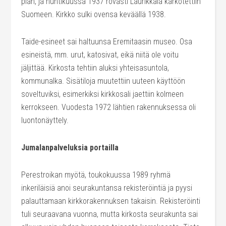
pian, ja huhtikuussa 1937 rovasti Laurikkala karkotettiin
Suomeen. Kirkko sulki ovensa keväällä 1938.
Taide-esineet sai haltuunsa Eremitaasin museo. Osa
esineistä, mm. urut, katosivat, eikä niitä ole voitu
jäljittää. Kirkosta tehtiin aluksi yhteisasuntola,
kommunalka. Sisätiloja muutettiin uuteen käyttöön
soveltuviksi, esimerkiksi kirkkosali jaettiin kolmeen
kerrokseen. Vuodesta 1972 lähtien rakennuksessa oli
luontonäyttely.
Jumalanpalveluksia portailla
Perestroikan myötä, toukokuussa 1989 ryhmä
inkeriläisiä anoi seurakuntansa rekisteröintiä ja pyysi
palauttamaan kirkkorakennuksen takaisin. Rekisteröinti
tuli seuraavana vuonna, mutta kirkosta seurakunta sai