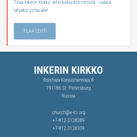
Tilaa Inkerin Kirkko -lehti kätevästi netistä - vaikka
lahjaksi ystävälle!
TILAA LEHTI
INKERIN KIRKKO
Bolshaja Konjushennaja 8
191186 St. Petersburg
Russia
church@e-lci.org
+7-812-3128289
+7-812-3128339