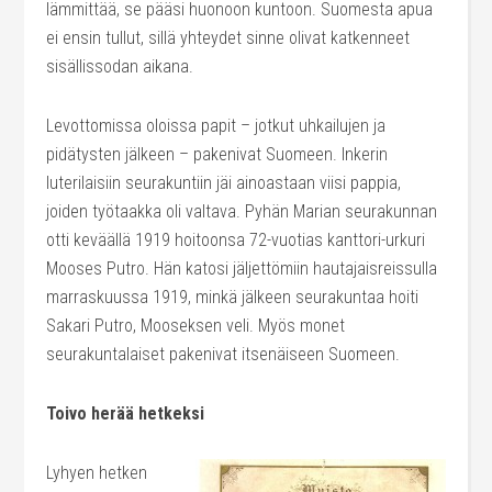
lämmittää, se pääsi huonoon kuntoon. Suomesta apua
ei ensin tullut, sillä yhteydet sinne olivat katkenneet
sisällissodan aikana.
Levottomissa oloissa papit – jotkut uhkailujen ja
pidätysten jälkeen – pakenivat Suomeen. Inkerin
luterilaisiin seurakuntiin jäi ainoastaan viisi pappia,
joiden työtaakka oli valtava. Pyhän Marian seurakunnan
otti keväällä 1919 hoitoonsa 72-vuotias kanttori-urkuri
Mooses Putro. Hän katosi jäljettömiin hautajaisreissulla
marraskuussa 1919, minkä jälkeen seurakuntaa hoiti
Sakari Putro, Mooseksen veli. Myös monet
seurakuntalaiset pakenivat itsenäiseen Suomeen.
Toivo herää hetkeksi
Lyhyen hetken