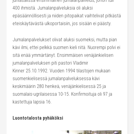
juhlasalissa ensimmäinen jumalanpalvelus, johon tuli
400 ihmistä. Jumalanpalveluksia oli aluksi
epäsäännöllisesti ja niiden pitopaikat vaihtelivat pitkästä
eteiskäytävästä ulkoportaisiin, jos sisään ei päästy.
Jumalanpalvelukset olivat aluksi suomeksi, mutta pian
kävi ilmi, ettei pelkkä suomen kieli riitä. Nuorempi polvi ei
sitä enää ymmärtänyt. Ensimmäisen venäjänkielisen
jumalanpalveluksen piti pastori Vladimir
Kinner 25.10.1992. Vuoden 1994 tilastojen mukaan
suomenkielisessä jumalanpalveluksessa kävi
keskimäärin 280 henkeä, venäjänkielisessä 25 ja
suomalais-ugrilaisessa 10-15. Konfirmoituja oli 97 ja
kastettuja lapsia 16.
Luontotalosta pyhäköksi