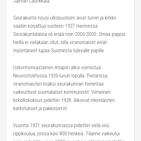
Jalmari Laurikkala.
Seurakunta nousi ulkopuolisen avun turvin ja kirkko
saatiin korjattua vuoteen 1927 mennessä.
Seurakuntalaisia oli enää noin 2000-3000. Omaa pappia
heillä ei vieläkään ollut, sillä viranomaiset eivät
myöntäneet lupaa Suomesta tulevalle papille.
Uskonnonvastainen ilmapiiri alkoi voimistua
Neuvostoliitossa 1920-luvun lopulla. Pietarissa
viranomaisten lisäksi seurakunnan toimintaa
vaikeuttivat suomalaiset kommunistit. Viimeinen
kirkolliskokous pidettiin 1928. Alkoivat inkeriläisten
karkotukset ja pakkosiirrot.
Vuonna 1931 seurakunnassa pidettiin vielä viisi
rippikoulua, joissa kävi 800 henkeä. Tilanne vaikeutui