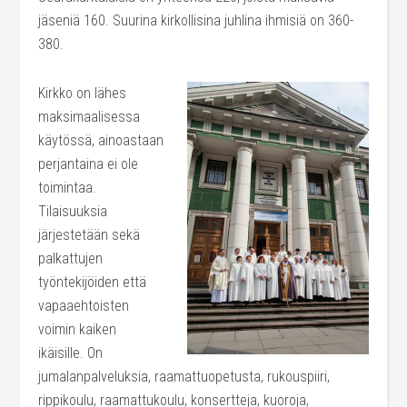
jäseniä 160. Suurina kirkollisina juhlina ihmisiä on 360-
380.
Kirkko on lähes
maksimaalisessa
käytössä, ainoastaan
perjantaina ei ole
toimintaa.
Tilaisuuksia
järjestetään sekä
palkattujen
työntekijöiden että
vapaaehtoisten
voimin kaiken
ikäisille. On
jumalanpalveluksia, raamattuopetusta, rukouspiiri,
rippikoulu, raamattukoulu, konsertteja, kuoroja,