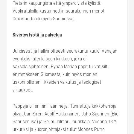
Pietarin kaupungista että ympäröivistä kylistä.
Vuokratuloilla kustannettiin seurakunnan menot.
Omaisuutta oli myös Suomessa.
Sivistystyötä ja palvelua
Juridisesti ja hallinnollisesti seurakunta kuului Venäjän
evankelis-luterilaiseen kirkkoon, joka oli
saksalaisjohtoinen. Pyhän Marian papit tulivat silti
enimmäkseen Suomesta, kuin myös monien
uskonnollisten liikkeiden vaikutus ja teologiset
virtaukset.
Pappeja oli enimmillään neljä. Tunnettuja kirkkoherroja
olivat Carl Sirén, Adolf Hakkarainen, Juho Saarinen (Eliel
Saarisen isä) ja Selim Jalmari Laurikkala. Vuonna 1879
urkuriksi ja kuoronjohtajaksi tullut Mooses Putro