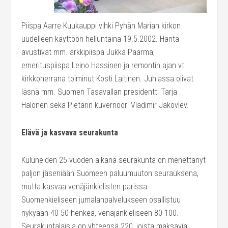
Piispa Aarre Kuukauppi vihki Pyhän Marian kirkon
uudelleen käyttöön helluntaina 19.5.2002. Häntä
avustivat mm. arkkipiispa Jukka Paarma,
emerituspiispa Leino Hassinen ja remontin ajan vt.
kirkkoherrana toiminut Kosti Laitinen. Juhlassa olivat
läsnä mm. Suomen Tasavallan presidentti Tarja
Halonen sekä Pietarin kuvernööri Vladimir Jakovlev.
Elävä ja kasvava seurakunta
Kuluneiden 25 vuoden aikana seurakunta on menettänyt
paljon jäseniään Suomeen paluumuuton seurauksena,
mutta kasvaa venäjänkielisten parissa.
Suomenkieliseen jumalanpalvelukseen osallistuu
nykyään 40-50 henkeä, venäjänkieliseen 80-100.
Seurakuntalaisia on yhteensä 220, joista maksavia