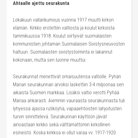
Ahtaalle ajettu seurakunta
Lokakuun vallankumous vuonna 1917 muutti kirkon
elämän. Kirkko erotettiin valtiosta ja koulut kirkoista
tammikuussa 1918. Koulut siirtyivät suomalaisten
kommunistien johtaman Suomalaisen Sivistysneuvoston
haltuun. Suomalaisten sivistystoiminta ei lakannut
kokonaan, mutta sen luonne muuttui.
Seurakunnat menettivät omaisuutensa valtiolle. Pyhän
Marian seurakunnan arvoksi laskettiin 3-4 miljoonaa sen
aikaista Suomen markkaa. Lisäksi valtio verotti Pyhää
Mariaa ankarasti. Aiemmin vauraasta seurakunnasta tuli
lyhyessä ajassa rutiköyhä, vapaaehtoisten lahjoitusten
turvin sinnittelevä. Seurakunnan käyttöön jäivät
ainoastaan kirkko sekä välttämättömin kirkollinen
esineistö. Koska kirkkoa ei ollut varaa vv. 1917-1920