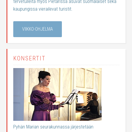
tervetulleita myös Pietarissa asuvat suomalaiset sekä
kaupungissa vierailevat turistit.
VIIKKO-OHJELMA
KONSERTIT
Pyhän Marian seurakunnassa järjestetään