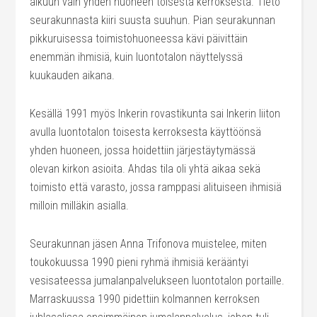
alkuun vain yhden huoneen toisesta kerroksesta. Tieto
seurakunnasta kiiri suusta suuhun. Pian seurakunnan
pikkuruisessa toimistohuoneessa kävi päivittäin
enemmän ihmisiä, kuin luontotalon näyttelyssä
kuukauden aikana.
Kesällä 1991 myös Inkerin rovastikunta sai Inkerin liiton
avulla luontotalon toisesta kerroksesta käyttöönsä
yhden huoneen, jossa hoidettiin järjestäytymässä
olevan kirkon asioita. Ahdas tila oli yhtä aikaa sekä
toimisto että varasto, jossa ramppasi alituiseen ihmisiä
milloin milläkin asialla.
Seurakunnan jäsen Anna Trifonova muistelee, miten
toukokuussa 1990 pieni ryhmä ihmisiä kerääntyi
vesisateessa jumalanpalvelukseen luontotalon portaille.
Marraskuussa 1990 pidettiin kolmannen kerroksen