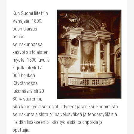
Kun Suomi liitettiin
Venäjään 1809,
suomalaisten
osuus
seurakunnassa
kasvoi siirtolaisten
myötä. 1890-luvulla
kirjoilla oli yli 17
000 henkeä.
Käytännössä
lukumäärä oli 20-
30 % suurempi,
sillä kausityöläiset eivät liittyneet jäseniksi. Enemmistö
seurakuntalaisista oli palvelusväkeä ja tehdastyöläisiä.
Heidän lisäkseen oli käsityöläisiä, talonpoikia ja
opettajia.