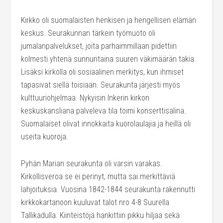
Kirkko oli suomalaisten henkisen ja hengellisen elämän
keskus. Seurakunnan tärkein työmuoto oli
jumalanpalvelukset, joita parhaimmillaan pidettiin
kolmesti yhtenä sunnuntaina suuren väkimäärän takia.
Lisäksi kirkolla oli sosiaalinen merkitys, kun ihmiset
tapasivat siellä toisiaan. Seurakunta järjesti myös
kulttuuriohjelmaa. Nykyisin Inkerin kirkon
keskuskansliana palveleva tila toimi konserttisalina.
Suomalaiset olivat innokkaita kuorolaulajia ja heillä oli
useita kuoroja.
Pyhän Marian seurakunta oli varsin varakas.
Kirkollisveroa se ei perinyt, mutta sai merkittäviä
lahjoituksia. Vuosina 1842-1844 seurakunta rakennutti
kirkkokartanoon kuuluvat talot nro 4-8 Suurella
Tallikadulla. Kiinteistöjä hankittiin pikku hiljaa sekä