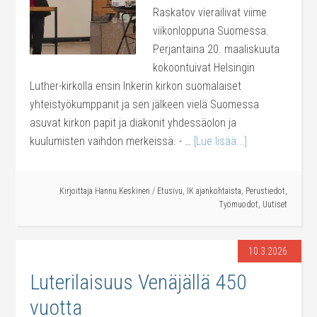
Raskatov vierailivat viime
viikonloppuna Suomessa.
Perjantaina 20. maaliskuuta
kokoontuivat Helsingin
Luther-kirkolla ensin Inkerin kirkon suomalaiset
yhteistyökumppanit ja sen jälkeen vielä Suomessa
asuvat kirkon papit ja diakonit yhdessäolon ja
kuulumisten vaihdon merkeissä. - …
[Lue lisää...]
Kirjoittaja
Hannu Keskinen
/
Etusivu
,
IK ajankohtaista
,
Perustiedot
,
Työmuodot
,
Uutiset
10.3.2026
Luterilaisuus Venäjällä 450
vuotta