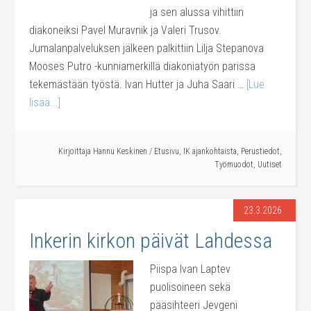
ja sen alussa vihittiin
diakoneiksi Pavel Muravnik ja Valeri Trusov.
Jumalanpalveluksen jälkeen palkittiin Lilja Stepanova
Mooses Putro -kunniamerkillä diakoniatyön parissa
tekemästään työstä. Ivan Hutter ja Juha Saari …
[Lue
lisää...]
Kirjoittaja
Hannu Keskinen
/
Etusivu
,
IK ajankohtaista
,
Perustiedot
,
Työmuodot
,
Uutiset
23.3.2026
Inkerin kirkon päivät Lahdessa
Piispa Ivan Laptev
puolisoineen sekä
pääsihteeri Jevgeni