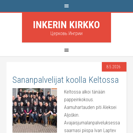
INKERIN KIRKKO
Церковь Ингрии
8.5.2026
Sananpalvelijat koolla Keltossa
Keltossa alkoi tänään
pappeinkokous.
Aamuhartauden piti Aleksei
Aljoškin.
Avajaisjumalanpalveluksessa
saarnasi piispa Ivan Laptev