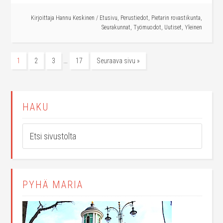
Kirjoittaja
Hannu Keskinen
/
Etusivu
,
Perustiedot
,
Pietarin rovastikunta
,
Seurakunnat
,
Työmuodot
,
Uutiset
,
Yleinen
…
1
2
3
17
Seuraava sivu »
HAKU
PYHÄ MARIA