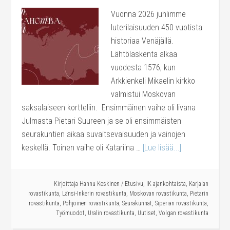
Vuonna 2026 juhlimme
luterilaisuuden 450 vuotista
historiaa Venäjällä.
Lähtölaskenta alkaa
vuodesta 1576, kun
Arkkienkeli Mikaelin kirkko
valmistui Moskovan
saksalaiseen kortteliin. Ensimmäinen vaihe oli Iivana
Julmasta Pietari Suureen ja se oli ensimmäisten
seurakuntien aikaa suvaitsevaisuuden ja vainojen
keskellä. Toinen vaihe oli Katariina …
[Lue lisää...]
Kirjoittaja
Hannu Keskinen
/
Etusivu
,
IK ajankohtaista
,
Karjalan
rovastikunta
,
Länsi-Inkerin rovastikunta
,
Moskovan rovastikunta
,
Pietarin
rovastikunta
,
Pohjoinen rovastikunta
,
Seurakunnat
,
Siperian rovastikunta
,
Työmuodot
,
Uralin rovastikunta
,
Uutiset
,
Volgan rovastikunta