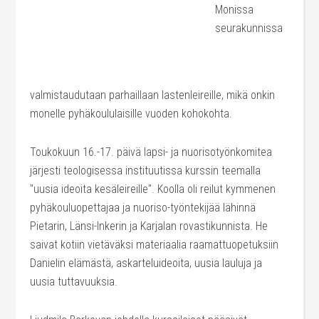
Monissa
seurakunnissa
valmistaudutaan parhaillaan lastenleireille, mikä onkin
monelle pyhäkoululaisille vuoden kohokohta.
Toukokuun 16.-17. päivä lapsi- ja nuorisotyönkomitea
järjesti teologisessa instituutissa kurssin teemalla
"uusia ideoita kesäleireille". Koolla oli reilut kymmenen
pyhäkouluopettajaa ja nuoriso-työntekijää lähinnä
Pietarin, Länsi-Inkerin ja Karjalan rovastikunnista. He
saivat kotiin vietäväksi materiaalia raamattuopetuksiin
Danielin elämästä, askarteluideoita, uusia lauluja ja
uusia tuttavuuksia.