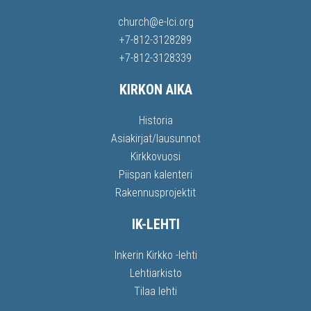
church@e-lci.org
+7-812-3128289
+7-812-3128339
KIRKON AIKA
Historia
Asiakirjat/lausunnot
Kirkkovuosi
Piispan kalenteri
Rakennusprojektit
IK-LEHTI
Inkerin Kirkko -lehti
Lehtiarkisto
Tilaa lehti