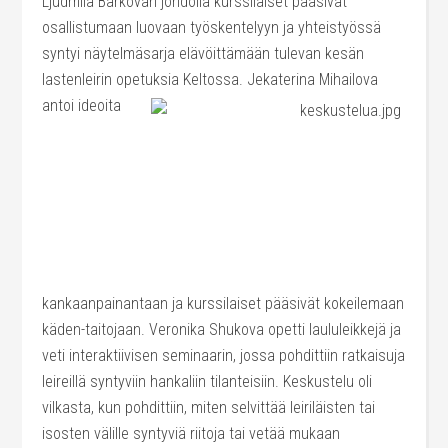
Ljudmila Barkovan johdolla kurssilaiset pääsivät
osallistumaan luovaan työskentelyyn ja yhteistyössä
syntyi näytelmäsarja elävöittämään tulevan kesän
lastenleirin opetuksia Keltossa. Jekaterina Mihailova
antoi ideoita
kankaanpainantaan ja kurssilaiset pääsivät kokeilemaan
käden-taitojaan. Veronika Shukova opetti laululeikkejä ja
veti interaktiivisen seminaarin, jossa pohdittiin ratkaisuja
leireillä syntyviin hankaliin tilanteisiin. Keskustelu oli
vilkasta, kun pohdittiin, miten selvittää leiriläisten tai
isosten välille syntyviä riitoja tai vetää mukaan