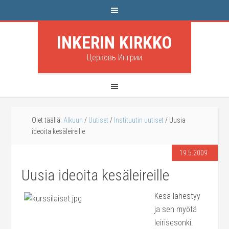
INKERIN KIRKKO
Церковь Ингрии
Olet täällä:
Alkuun
/
Uutiset
/
Instituutin uutiset
/
Uusia
ideoita kesäleireille
19.5.2009
Uusia ideoita kesäleireille
Kesä lähestyy
ja sen myötä
leirisesonki.