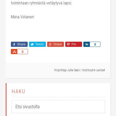
toimintaan ryhmästä vetäytyvä lapsi.
Miina Viitanen
Share
Tweet
Share
Pin
Share
0
Share
0
Kirjoittaja
Juha Saari
/
Instituutin uutiset
HAKU