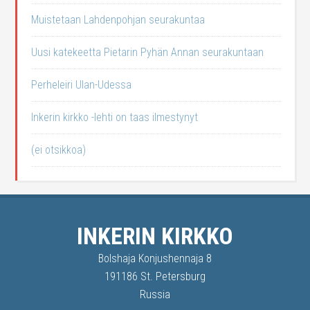
Muistetaan Lahdenpohjan seurakuntaa
Uusi katekeetta Pietarin Pyhän Annan seurakuntaan
Perheleiri Ulan-Udessa
Inkerin kirkko -lehti on taas ilmestynyt
(ei otsikkoa)
INKERIN KIRKKO
Bolshaja Konjushennaja 8
191186 St. Petersburg
Russia