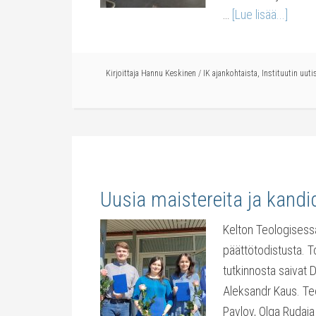
…
[Lue lisää...]
Kirjoittaja
Hannu Keskinen
/
IK ajankohtaista
,
Instituutin uuti
Uusia maistereita ja kandi
Kelton Teologisessa 
päättötodistusta. T
tutkinnosta saivat 
Aleksandr Kaus. Te
Pavlov, Olga Rudaja 