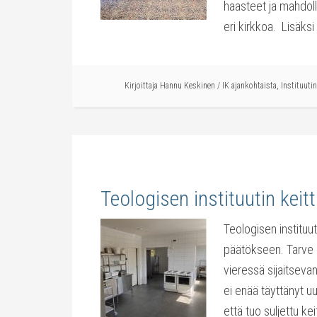
haasteet ja mahdoll
eri kirkkoa. Lisäksi
Kirjoittaja
Hannu Keskinen
/
IK ajankohtaista
,
Instituutin
Teologisen instituutin keit
Teologisen instituu
päätökseen. Tarve 
vieressä sijaitsevan
ei enää täyttänyt u
että tuo suljettu ke