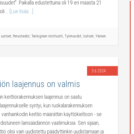
isuudet". Paikalla edustettuina oli 19 eri maasta 21
 oli …
[Lue lisää...]
 uutiset
,
Perustiedot
,
Teologinen instituutti
,
Työmuodot
,
Uutiset
,
Yleinen
3.6.2024
tiön laajennus on valmis
tin keittiörakennuksen laajennus on saatu
laajennukselle syntyi, kun ruokalarakennuksen
 vanhainkodin keittiö määrättiin käyttökieltoon - se
udistuneen lainsäädännön vaatimuksia. Sen sijaan,
ittiö olisi vain uudistettu päädyttiinkin uudistamaan ja