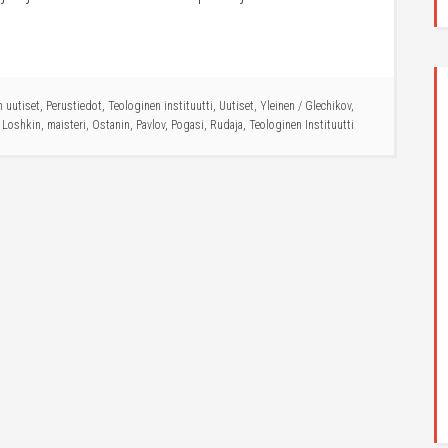
n uutiset
,
Perustiedot
,
Teologinen instituutti
,
Uutiset
,
Yleinen
/
Glechikov
,
,
Loshkin
,
maisteri
,
Ostanin
,
Pavlov
,
Pogasi
,
Rudaja
,
Teologinen Instituutti