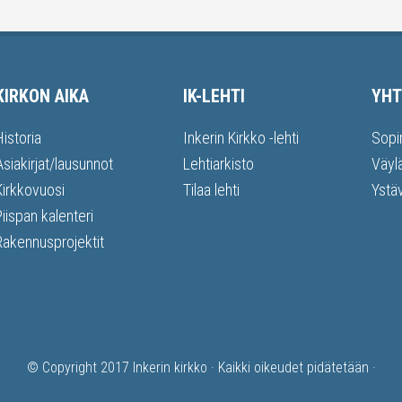
KIRKON AIKA
IK-LEHTI
YHT
Historia
Inkerin Kirkko -lehti
Sopi
Asiakirjat/lausunnot
Lehtiarkisto
Väyl
Kirkkovuosi
Tilaa lehti
Ystä
Piispan kalenteri
Rakennusprojektit
© Copyright 2017
Inkerin kirkko
· Kaikki oikeudet pidätetään ·