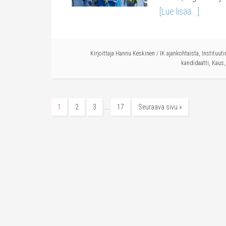
[Lue lisää...]
Kirjoittaja
Hannu Keskinen
/
IK ajankohtaista
,
Instituuti
kandidaatti
,
Kaus
…
1
2
3
17
Seuraava sivu »