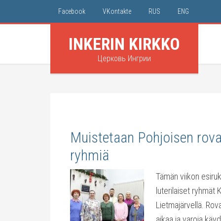
Facebook
VKontakte
RUS
ENG
INKERIN KIRKKO
Церковь Ингрии
Muistetaan Pohjoisen rovas
ryhmiä
Tämän viikon esiru
luterilaiset ryhmät
Lietmajärvellä. Rova
aikaa ja varoja käy