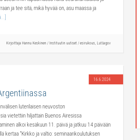
raan ja tee sitä, mikä hyvää on, asu maassa ja
...]
Kirjoittaja
Hannu Keskinen
/
Instituutin uutiset
/
esirukous
,
Lutšagov
16.6.2024
rgentiinassa
välisen luterilaisen neuvoston
a vietettiin hiljattain Buenos Airesissa
minen alkoi kesäkuun 11. päivä ja jatkuu 14 päivään
llä kertaa "Kirkko ja valtio: seminaarikoulutuksen