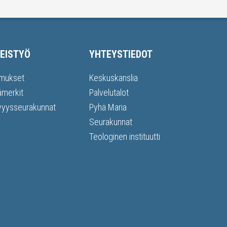
EISTYÖ
YHTEYSTIEDOT
mukset
Keskuskanslia
ämerkit
Palvelutalot
vyysseurakunnat
Pyhä Maria
Seurakunnat
Teologinen instituutti