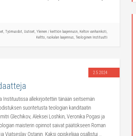
set
,
Työmuodot
,
Uutiset
,
Yleinen
/
keittiön laajennusn
,
Kelton vanhainkoti
,
Keltto
,
ruokalan laajennus
,
Teologinen Instituutti
2.5.2024
daatteja
Instituutissa allekirjoitettiin tänään seitsemän
odistuksen suoritetusta teologian kanditaatin
Dmitri Glechikov, Aleksei Loshkin, Veronika Pogasi ja
ologian maisterin opinnot saivat päätökseen Roman
ja Vjatseslav Ostanin. Kaksi opiskelijaa osallistui …