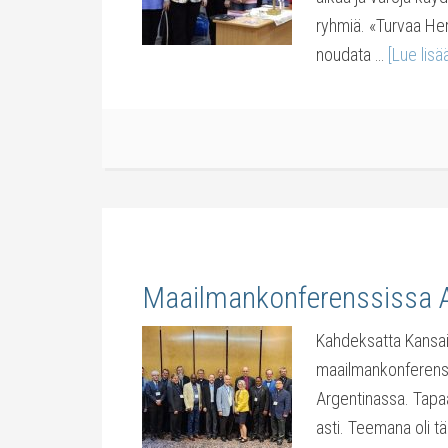
ryhmiä. «Turvaa Her
noudata …
[Lue lisää
Maailmankonferenssissa A
Kahdeksatta Kansain
maailmankonferenssi
Argentinassa. Tapaa
asti. Teemana oli tä