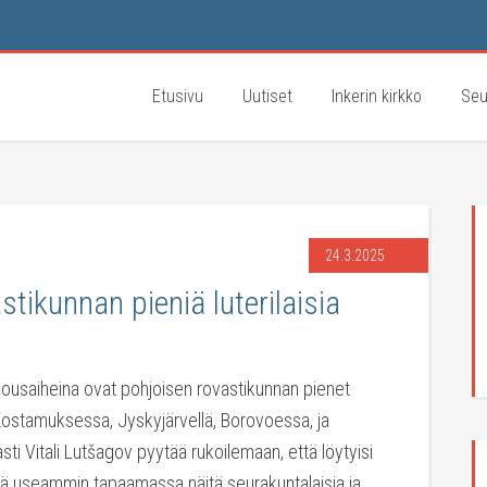
Etusivu
Uutiset
Inkerin kirkko
Seu
24.3.2025
tikunnan pieniä luterilaisia
kousaiheina ovat pohjoisen rovastikunnan pienet
 Kostamuksessa, Jyskyjärvellä, Borovoessa, ja
sti Vitali Lutšagov pyytää rukoilemaan, että löytyisi
dä useammin tapaamassa näitä seurakuntalaisia ja