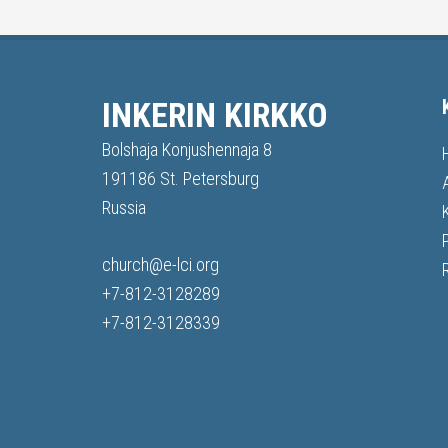
INKERIN KIRKKO
Bolshaja Konjushennaja 8
191186 St. Petersburg
Russia
church@e-lci.org
+7-812-3128289
+7-812-3128339