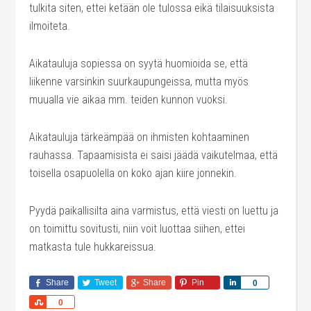
tulkita siten, ettei ketään ole tulossa eikä tilaisuuksista
ilmoiteta.
Aikatauluja sopiessa on syytä huomioida se, että
liikenne varsinkin suurkaupungeissa, mutta myös
muualla vie aikaa mm. teiden kunnon vuoksi.
Aikatauluja tärkeämpää on ihmisten kohtaaminen
rauhassa. Tapaamisista ei saisi jäädä vaikutelmaa, että
toisella osapuolella on koko ajan kiire jonnekin.
Pyydä paikallisilta aina varmistus, että viesti on luettu ja
on toimittu sovitusti, niin voit luottaa siihen, ettei
matkasta tule hukkareissua.
Share
Tweet
Share
Pin
Share
0
Share
0