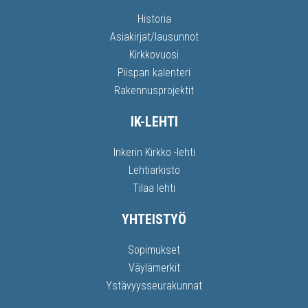
Historia
Asiakirjat/lausunnot
Kirkkovuosi
Piispan kalenteri
Rakennusprojektit
IK-LEHTI
Inkerin Kirkko -lehti
Lehtiarkisto
Tilaa lehti
YHTEISTYÖ
Sopimukset
Väylämerkit
Ystävyysseurakunnat