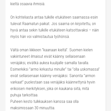
kieltä osaavia ihmisiä.
On kohteliasta antaa tulkille etukäteen saarnassa esiin
tulevat Raamatun paikat. Jos saarna on kirjoitettu, on
hyvä antaa sekin tulkille etukäteen katsottavaksi – näin
myös hän voi valmistautua työhönsä.
Vältä oman liikkeen ”kaanaan kieltä”. Suomen kielen
vakiintuneet ilmaisut eivät käänny sellaisenaan
venäjäksi, eivätkä aukea kuulijalle samalla tavalla.
Esimerkiksi ”armo kirkastui minulle” tai ”olla uskomassa”
eivät sellaisenaan käänny venäjäksi. Sanonta ”armon
varkaat” puolestaan saa venäjäksi käännettynä hyvin
erikoisen merkityksen, joka on kaukana siitä, mitä
puhuja tarkoittaa.
Puheen kesto tulkkauksen kanssa saa olla
maksimissaan 30 minuuttia.