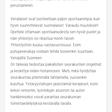
perustaminen.
Venäläiset ovat luonteeltaan paljon spontaanimpia, kuin
hyvin suunnittelevat suomalaiset. Varaudu muutoksiin!
Opettele ottamaan spontaaniudesta sen hyvät puolet ja
näin yhteistyö voi rikastua monin tavoin.
Yhteistyöhön kuuluu vastavuoroisuus. Esim.
puhujavierailuja voidaan tehdä toiseenkin suuntaan,
Venäjältä Suomeen.
On tärkeää tiedostaa paikallisten seurakuntien ongelmat
ja keskittyä niiden hoitamiseen. Mieti, mikä hyödyttää
seurakuntaa pitemmällä tähtäimellä, vuosienkin
kuluttua. Ystävyystahojen järjestämät keräykset, esim.
kirkon remontin, työntekijän asunnon tai auton
hankkimiseksi voivat parantaa seurakunnan
toimintaedellytyksiä kestävällä tavalla.