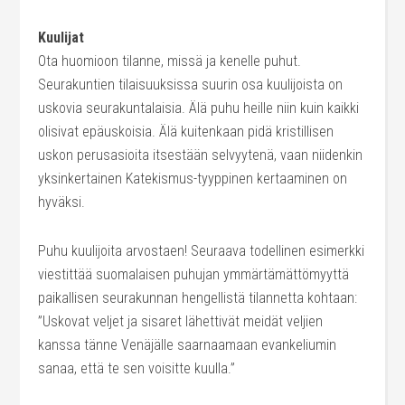
Kuulijat
Ota huomioon tilanne, missä ja kenelle puhut.
Seurakuntien tilaisuuksissa suurin osa kuulijoista on
uskovia seurakuntalaisia. Älä puhu heille niin kuin kaikki
olisivat epäuskoisia. Älä kuitenkaan pidä kristillisen
uskon perusasioita itsestään selvyytenä, vaan niidenkin
yksinkertainen Katekismus-tyyppinen kertaaminen on
hyväksi.
Puhu kuulijoita arvostaen! Seuraava todellinen esimerkki
viestittää suomalaisen puhujan ymmärtämättömyyttä
paikallisen seurakunnan hengellistä tilannetta kohtaan:
”Uskovat veljet ja sisaret lähettivät meidät veljien
kanssa tänne Venäjälle saarnaamaan evankeliumin
sanaa, että te sen voisitte kuulla.”