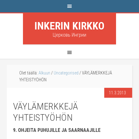
INKERIN KIRKKO
Церковь Ингрии
Olet täällä:
Alkuun
/
Uncategorised
/
VÄYLÄMERKKEJÄ
YHTEISTYÖHÖN
11.3.2013
VÄYLÄMERKKEJÄ
YHTEISTYÖHÖN
9. OHJEITA PUHUJILLE JA SAARNAAJILLE