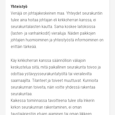
Yhteistyö
Venäjä on johtajakeskeinen maa. Yhteydet seurakuntiin
tulee aina hoitaa johtajan eli kirkkoherran kanssa, ei
seurakuntalaisten kautta. Sama koskee laitoksissa
(lasten- ja vanhainkodit) vierailuja. Näiden paikkojen
johtajien huomioiminen ja yhteistyöstä informoiminen on
erittäin tärkeää.
Käy kirkkoherran kanssa säännöllisin väliajoin
keskustelua siitä, mitä paikallinen seurakunta toivoo ja
odottaa ystävyysseurakuntatyöltä tai vierailevilta
saarnaajilta. Tilanteet ja toiveet muuttuvat. Kunnioita
seurakunnan toiveita, näin voitte yhdessä rakentaa
seurakuntaa.
Kaikessa toiminnassa tavoitteena tulee olla Inkerin
kirkon seurakunnan rakentaminen, ei oman
taustajärjestön etujen ajaminen tai oman liikkeen