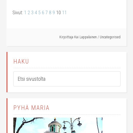
Sivut:
1
2
3
4
5
6
7
8
9
10
11
Kirjoittaja
Kai Lappalainen
/
Uncategorised
HAKU
PYHÄ MARIA