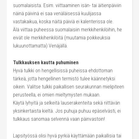
suomalaisista. Esim. viittaaminen isän- tai äitienpäiviin
näinä päivinä ei saa venäläisessä kuulijassa
vastakaikua, koska näitä päiviä ei kalenterissa ole.
Älä viittaa puheessa suomalaisiin merkkihenkilöihin, he
eivät ole merkkihenkilöitä (muutamia poikkeuksia
lukuunottamatta) Venäjällä.
Tulkkauksen kautta puhuminen
Hyvä tulkki on hengellisissä puheissa ehdottoman
tärkeä, jotta hengellinen termistö tulee käännetyksi
oikein. Valitse tulkki paikallisen seurakunnan mielipiteen
perusteella, ei omien mieltymysten mukaan.
Käytä lyhyitä ja selkeitä lauserakenteita sekä riittävän
yksinkertaista kieltä. Jos puhuja puhuu epäselvästi, ei
tulkkaus sanomaa selvennä vaan päinvastoin!
Lapsityössä olisi hyvä pyrkiä käyttämään paikallisia tai