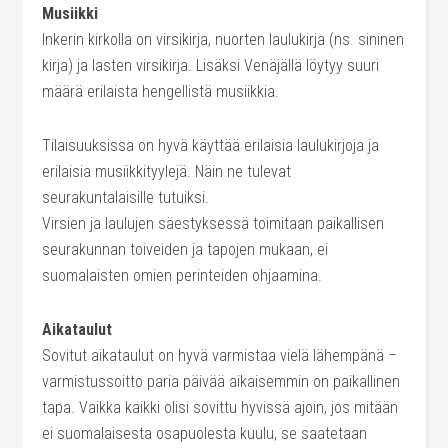
Musiikki
Inkerin kirkolla on virsikirja, nuorten laulukirja (ns. sininen
kirja) ja lasten virsikirja. Lisäksi Venäjällä löytyy suuri
määrä erilaista hengellistä musiikkia.
Tilaisuuksissa on hyvä käyttää erilaisia laulukirjoja ja
erilaisia musiikkityylejä. Näin ne tulevat
seurakuntalaisille tutuiksi.
Virsien ja laulujen säestyksessä toimitaan paikallisen
seurakunnan toiveiden ja tapojen mukaan, ei
suomalaisten omien perinteiden ohjaamina.
Aikataulut
Sovitut aikataulut on hyvä varmistaa vielä lähempänä –
varmistussoitto paria päivää aikaisemmin on paikallinen
tapa. Vaikka kaikki olisi sovittu hyvissä ajoin, jos mitään
ei suomalaisesta osapuolesta kuulu, se saatetaan