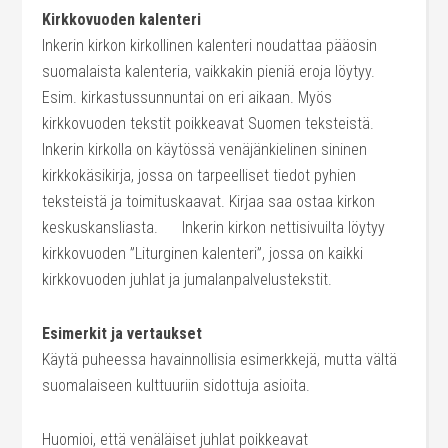
Kirkkovuoden kalenteri
Inkerin kirkon kirkollinen kalenteri noudattaa pääosin
suomalaista kalenteria, vaikkakin pieniä eroja löytyy.
Esim. kirkastussunnuntai on eri aikaan. Myös
kirkkovuoden tekstit poikkeavat Suomen teksteistä.
Inkerin kirkolla on käytössä venäjänkielinen sininen
kirkkokäsikirja, jossa on tarpeelliset tiedot pyhien
teksteistä ja toimituskaavat. Kirjaa saa ostaa kirkon
keskuskansliasta. Inkerin kirkon nettisivuilta löytyy
kirkkovuoden ”Liturginen kalenteri”, jossa on kaikki
kirkkovuoden juhlat ja jumalanpalvelustekstit.
Esimerkit ja vertaukset
Käytä puheessa havainnollisia esimerkkejä, mutta vältä
suomalaiseen kulttuuriin sidottuja asioita.
Huomioi, että venäläiset juhlat poikkeavat