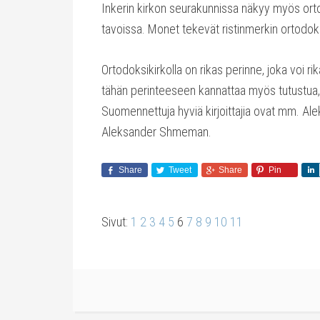
Inkerin kirkon seurakunnissa näkyy myös ort
tavoissa. Monet tekevät ristinmerkin ortodok
Ortodoksikirkolla on rikas perinne, joka voi rik
tähän perinteeseen kannattaa myös tutustua,
Suomennettuja hyviä kirjoittajia ovat mm. Al
Aleksander Shmeman.
Share
Tweet
Share
Pin
Sivut:
1
2
3
4
5
6
7
8
9
10
11