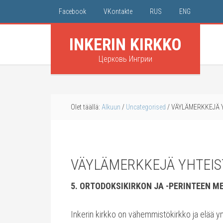
Facebook
VKontakte
RUS
ENG
INKERIN KIRKKO
Церковь Ингрии
Olet täällä:
Alkuun
/
Uncategorised
/
VÄYLÄMERKKEJÄ 
VÄYLÄMERKKEJÄ YHTEI
5. ORTODOKSIKIRKON JA -PERINTEEN M
Inkerin kirkko on vähemmistökirkko ja elää y