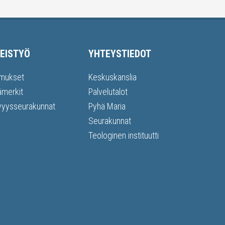
EISTYÖ
YHTEYSTIEDOT
mukset
Keskuskanslia
ämerkit
Palvelutalot
vyysseurakunnat
Pyhä Maria
Seurakunnat
Teologinen instituutti