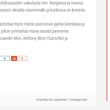
odoksisuuden vaikutusta mm. liturgiassa ja muissa
sisesti oikealta vasemmalle ja kodeissa on ikoneita.
astuttaa myös meitä usein kovin jäyhiä luterilaisia ja
 jolloin ymmärtää monia asioita paremmin.
eksander Men, Anthony Blom (Surozhki) ja
Share
Share
0
0
Kirjoittaja
Kai Lappalainen
/
Uncategorised