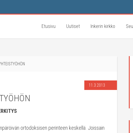
Etusivu
Uutiset
Inkerin kirkko
Seu
YHTEISTYÖHÖN
11.3.2013
STYÖHÖN
ERKITYS
mpäröivän ortodoksisen perinteen keskellä. Joissain