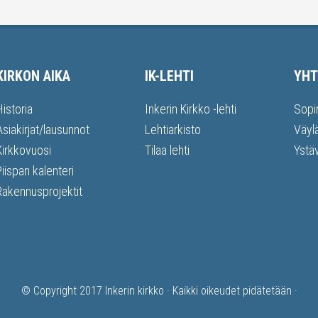
KIRKON AIKA
IK-LEHTI
YHT
Historia
Inkerin Kirkko -lehti
Sopi
Asiakirjat/lausunnot
Lehtiarkisto
Väyl
Kirkkovuosi
Tilaa lehti
Ystä
Piispan kalenteri
Rakennusprojektit
© Copyright 2017
Inkerin kirkko
· Kaikki oikeudet pidätetään ·