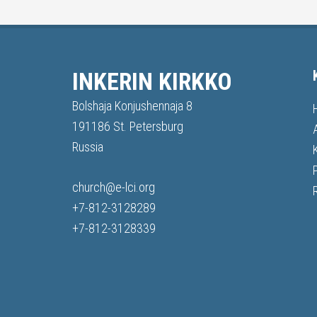
INKERIN KIRKKO
Bolshaja Konjushennaja 8
191186 St. Petersburg
Russia
church@e-lci.org
+7-812-3128289
+7-812-3128339