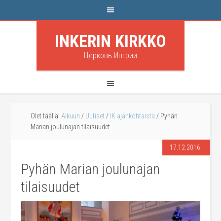
INKERIN KIRKKO
Церковь Ингрии
Olet täällä:
Alkuun
/
Uutiset
/
IK ajankohtaista
/
Pyhän
Marian joulunajan tilaisuudet
17.12.2016
Pyhän Marian joulunajan
tilaisuudet