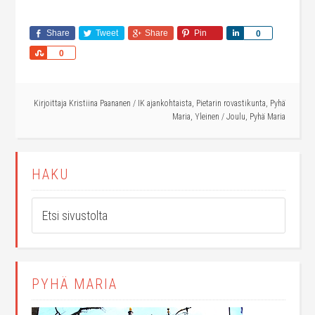
Share
Tweet
Share
Pin
Share
0
Share
0
Kirjoittaja
Kristiina Paananen
/
IK ajankohtaista
,
Pietarin rovastikunta
,
Pyhä
Maria
,
Yleinen
/
Joulu
,
Pyhä Maria
HAKU
PYHÄ MARIA