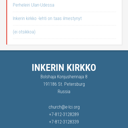
Perheleiri Ulan-Udessa
Inkerin kirkko -lehti on taas ilmestynyt
(ei otsikkoa)
INKERIN KIRKKO
Bolshaja Konjushennaja 8
191186 St. Petersburg
Russia
church@e-lci.org
+7-812-3128289
+7-812-3128339