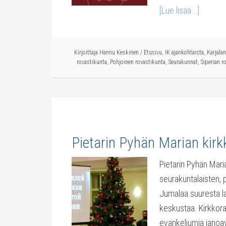
[Lue lisää...]
Kirjoittaja
Hannu Keskinen
/
Etusivu
,
IK ajankohtaista
,
Karjala
rovastikunta
,
Pohjoinen rovastikunta
,
Seurakunnat
,
Siperian r
Pietarin Pyhän Marian kir
Pietarin Pyhän Mari
seurakuntalaisten, p
Jumalaa suuresta l
keskustaa. Kirkkora
evankeliumia janoa