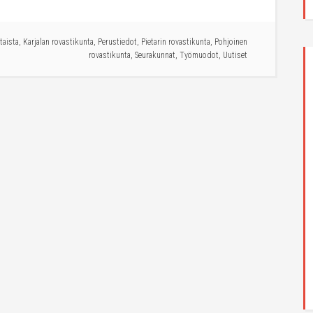
taista
,
Karjalan rovastikunta
,
Perustiedot
,
Pietarin rovastikunta
,
Pohjoinen
rovastikunta
,
Seurakunnat
,
Työmuodot
,
Uutiset