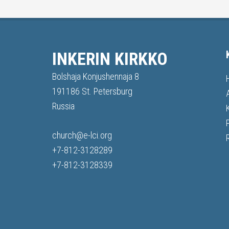
INKERIN KIRKKO
Bolshaja Konjushennaja 8
191186 St. Petersburg
Russia
church@e-lci.org
+7-812-3128289
+7-812-3128339