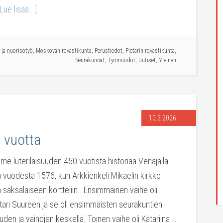
[Lue lisää...]
 ja nuorisotyö
,
Moskovan rovastikunta
,
Perustiedot
,
Pietarin rovastikunta
,
Seurakunnat
,
Työmuodot
,
Uutiset
,
Yleinen
10.3.2026
0 vuotta
e luterilaisuuden 450 vuotista historiaa Venäjällä.
 vuodesta 1576, kun Arkkienkeli Mikaelin kirkko
saksalaiseen kortteliin. Ensimmäinen vaihe oli
tari Suureen ja se oli ensimmäisten seurakuntien
den ja vainojen keskellä. Toinen vaihe oli Katariina …