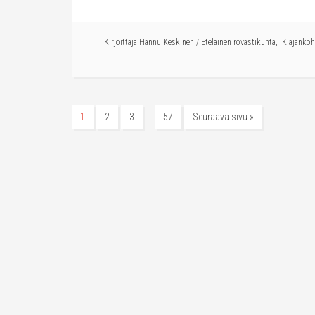
Kirjoittaja
Hannu Keskinen
/
Eteläinen rovastikunta
,
IK ajankoh
…
1
2
3
57
Seuraava sivu »