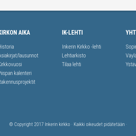
KIRKON AIKA
IK-LEHTI
YHT
Historia
Inkerin Kirkko -lehti
Sopi
Asiakirjat/lausunnot
Lehtiarkisto
Väyl
Kirkkovuosi
Tilaa lehti
Ystä
Piispan kalenteri
Rakennusprojektit
© Copyright 2017
Inkerin kirkko
· Kaikki oikeudet pidätetään ·