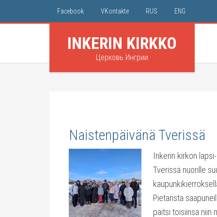
Facebook
VKontakte
RUS
ENG
INKERIN KIRKKO
Церковь Ингрии
Naistenpäivänä Tverissä
Inkerin kirkon lapsi
Tverissä nuorille s
kaupunkikierroksell
Pietarista saapunei
paitsi toisiinsa nii