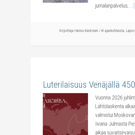
jumalanpalvelus, …
Kirjoittaja
Hannu Keskinen
/
IK ajankohtaista
,
Lapsi-
Luterilaisuus Venäjällä 45
Vuonna 2026 juhlimm
Lähtölaskenta alkaa
valmistui Moskovan 
Iivana Julmasta Pie
aikaa suvaitsevaisuu