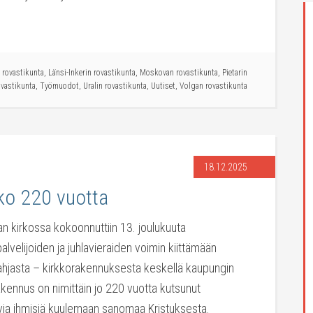
n rovastikunta
,
Länsi-Inkerin rovastikunta
,
Moskovan rovastikunta
,
Pietarin
ovastikunta
,
Työmuodot
,
Uralin rovastikunta
,
Uutiset
,
Volgan rovastikunta
18.12.2025
kko 220 vuotta
an kirkossa kokoonnuttiin 13. joulukuuta
alvelijoiden ja juhlavieraiden voimin kiittämään
ahjasta – kirkkorakennuksesta keskellä kaupungin
kennus on nimittäin jo 220 vuotta kutsunut
via ihmisiä kuulemaan sanomaa Kristuksesta.