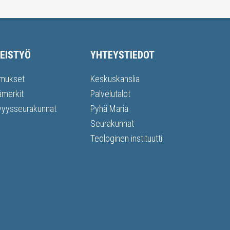
EISTYÖ
YHTEYSTIEDOT
mukset
Keskuskanslia
ämerkit
Palvelutalot
vyysseurakunnat
Pyhä Maria
Seurakunnat
Teologinen instituutti