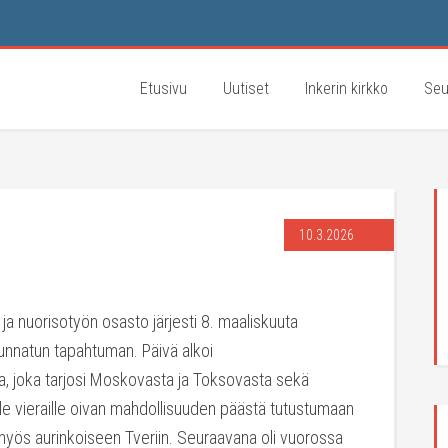
Etusivu
Uutiset
Inkerin kirkko
Seu
10.3.2026
- ja nuorisotyön osasto järjesti 8. maaliskuuta
uunnatun tapahtuman. Päivä alkoi
a, joka tarjosi Moskovasta ja Toksovasta sekä
lle vieraille oivan mahdollisuuden päästä tutustumaan
n myös aurinkoiseen Tveriin. Seuraavana oli vuorossa