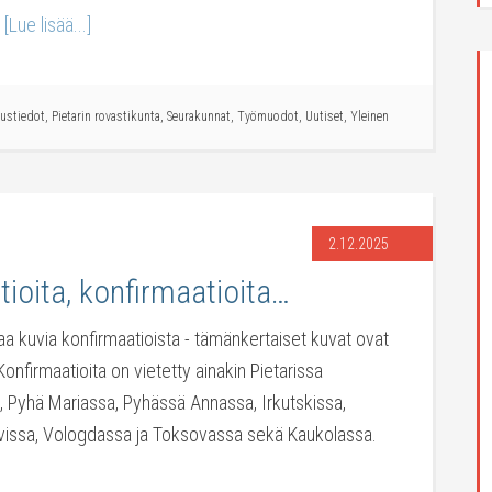
…
[Lue lisää...]
rustiedot
,
Pietarin rovastikunta
,
Seurakunnat
,
Työmuodot
,
Uutiset
,
Yleinen
2.12.2025
tioita, konfirmaatioita…
kaa kuvia konfirmaatioista - tämänkertaiset kuvat ovat
onfirmaatioita on vietetty ainakin Pietarissa
, Pyhä Mariassa, Pyhässä Annassa, Irkutskissa,
vissa, Vologdassa ja Toksovassa sekä Kaukolassa.