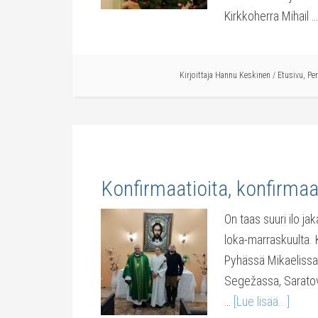
Kirkkoherra Mihail 
Kirjoittaja
Hannu Keskinen
/
Etusivu
,
Pe
Konfirmaatioita, konfirmaa
On taas suuri ilo ja
loka-marraskuulta. K
Pyhässä Mikaelissa
Segežassa, Sarato
…
[Lue lisää...]