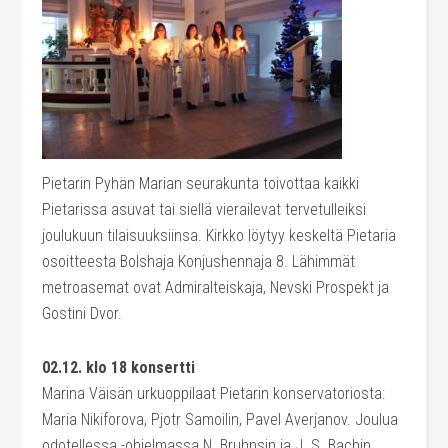
Pietarin Pyhän Marian seurakunta toivottaa kaikki
Pietarissa asuvat tai siellä vierailevat tervetulleiksi
joulukuun tilaisuuksiinsa. Kirkko löytyy keskeltä Pietaria
osoitteesta Bolshaja Konjushennaja 8. Lähimmät
metroasemat ovat Admiralteiskaja, Nevski Prospekt ja
Gostini Dvor.
02.12. klo 18 konsertti
Marina Väisän urkuoppilaat Pietarin konservatoriosta:
Maria Nikiforova, Pjotr Samoilin, Pavel Averjanov. Joulua
odotellessa -ohjelmassa N. Bruhnsin ja J. S. Bachin