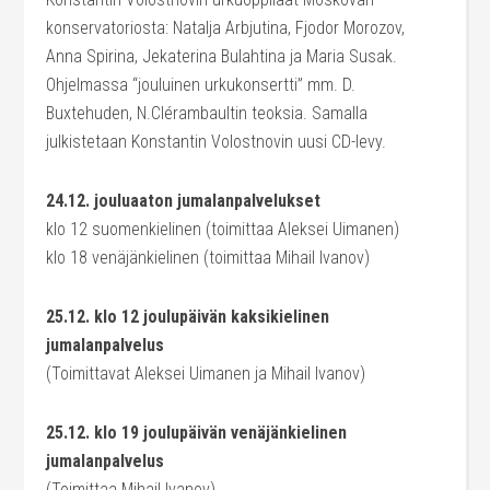
konservatoriosta: Natalja Arbjutina, Fjodor Morozov,
Anna Spirina, Jekaterina Bulahtina ja Maria Susak.
Ohjelmassa “jouluinen urkukonsertti” mm. D.
Buxtehuden, N.Clérambaultin teoksia. Samalla
julkistetaan Konstantin Volostnovin uusi CD-levy.
24.12. jouluaaton jumalanpalvelukset
klo 12 suomenkielinen (toimittaa Aleksei Uimanen)
klo 18 venäjänkielinen (toimittaa Mihail Ivanov)
25.12. klo 12 joulupäivän kaksikielinen
jumalanpalvelus
(Toimittavat Aleksei Uimanen ja Mihail Ivanov)
25.12. klo 19 joulupäivän venäjänkielinen
jumalanpalvelus
(Toimittaa Mihail Ivanov)