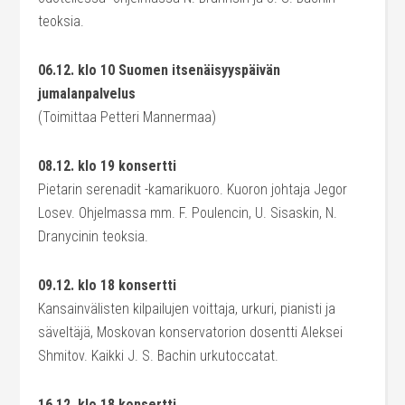
teoksia.
06.12. klo 10 Suomen itsenäisyyspäivän
jumalanpalvelus
(Toimittaa Petteri Mannermaa)
08.12. klo 19 konsertti
Pietarin serenadit -kamarikuoro. Kuoron johtaja Jegor
Losev. Ohjelmassa mm. F. Poulencin, U. Sisaskin, N.
Dranycinin teoksia.
09.12. klo 18 konsertti
Kansainvälisten kilpailujen voittaja, urkuri, pianisti ja
säveltäjä, Moskovan konservatorion dosentti Aleksei
Shmitov. Kaikki J. S. Bachin urkutoccatat.
16.12. klo 18 konsertti