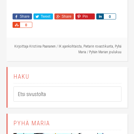
Share
Tweet
Share
Pin
Share
0
Share
0
Kirjoittaja
Kristiina Paananen
/
IK ajankohtaista
,
Pietarin rovastikunta
,
Pyhä
Maria
/
Pyhän Marian joulukuu
HAKU
PYHÄ MARIA