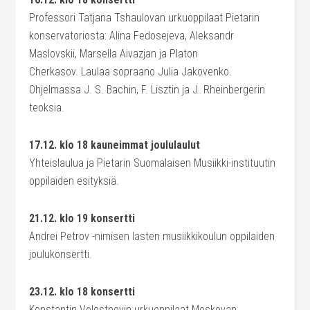
Professori Tatjana Tshaulovan urkuoppilaat Pietarin
konservatoriosta: Alina Fedosejeva, Aleksandr
Maslovskii, Marsella Aivazjan ja Platon
Cherkasov. Laulaa sopraano Julia Jakovenko.
Ohjelmassa J. S. Bachin, F. Lisztin ja J. Rheinbergerin
teoksia.
17.12. klo 18 kauneimmat joululaulut
Yhteislaulua ja Pietarin Suomalaisen Musiikki-instituutin
oppilaiden esityksiä.
21.12. klo 19 konsertti
Andrei Petrov -nimisen lasten musiikkikoulun oppilaiden
joulukonsertti.
23.12. klo 18 konsertti
Konstantin Volostnovin urkuoppilaat Moskovan