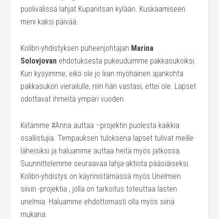
puolivälissä lahjat Kupanitsan kylään. Kuskaamiseen
meni kaksi päivää.
Kolibri-yhdistyksen puheenjohtajan
Marina
Solovjovan
ehdotuksesta pukeuduimme pakkasukoiksi.
Kun kysyimme, eikö ole jo liian myöhäinen ajankohta
pakkasukon vierailulle, niin hän vastasi, ettei ole. Lapset
odottavat ihmeitä ympäri vuoden.
Kiitämme #Anna auttaa –projektin puolesta kaikkia
osallistujia. Tempauksen tuloksena lapset tulivat meille
läheisiksi ja haluamme auttaa heitä myös jatkossa.
Suunnittelemme seuraavaa lahja-aktiota pääsiäiseksi.
Kolibri-yhdistys on käynnistämässä myös Unelmien
siivin -projektia , jolla on tarkoitus toteuttaa lasten
unelmia. Haluamme ehdottomasti olla myös siinä
mukana.