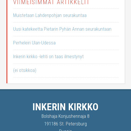
VIIMEISIMMÄT ARTIKKELIT
Muistetaan Lahdenpohjan seurakuntaa
Uusi katekeetta Pietarin Pyhän Annan seurakuntaan
Perheleiri Ulan-Udessa
Inkerin kirkko -lehti on taas ilmestynyt
(ei otsikkoa)
INKERIN KIRKKO
Bolshaja Konjushennaja 8
191186 St. Petersburg