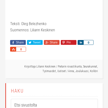
Teksti: Oleg Belezhenko
Suomennos: Liliann Keskinen
Share
Tweet
Share
Pin
Share
0
Share
0
Kirjoittaja
Liliann Keskinen
/
Pietarin rovastikunta
,
Seurakunnat
,
Työmuodot
,
Uutiset
/
Anna
,
Joulukuusi
,
Kolibri
HAKU