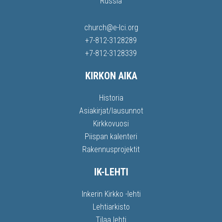
Russia
church@e-lci.org
+7-812-3128289
+7-812-3128339
KIRKON AIKA
Historia
Asiakirjat/lausunnot
Kirkkovuosi
Piispan kalenteri
Rakennusprojektit
IK-LEHTI
Inkerin Kirkko -lehti
Lehtiarkisto
Tilaa lehti