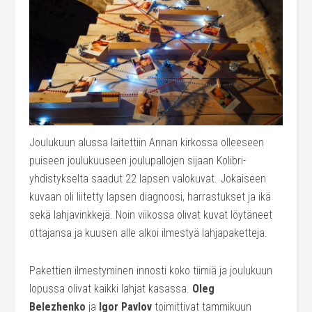
Joulukuun alussa laitettiin Annan kirkossa olleeseen
puiseen joulukuuseen joulupallojen sijaan Kolibri-
yhdistykselta saadut 22 lapsen valokuvat. Jokaiseen
kuvaan oli liitetty lapsen diagnoosi, harrastukset ja ikä
sekä lahjavinkkejä. Noin viikossa olivat kuvat löytäneet
ottajansa ja kuusen alle alkoi ilmestyä lahjapaketteja.
Pakettien ilmestyminen innosti koko tiimiä ja joulukuun
lopussa olivat kaikki lahjat kasassa.
Oleg
Belezhenko
ja
Igor Pavlov
toimittivat tammikuun