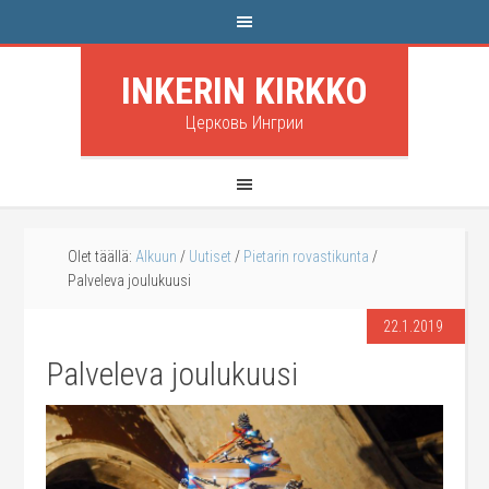
INKERIN KIRKKO
Церковь Ингрии
Olet täällä:
Alkuun
/
Uutiset
/
Pietarin rovastikunta
/
Palveleva joulukuusi
22.1.2019
Palveleva joulukuusi