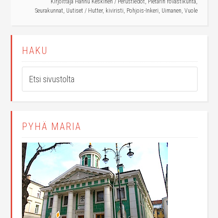
Kirjoittaja
Hannu Keskinen
/
Perustiedot
,
Pietarin rovastikunta
,
Seurakunnat
,
Uutiset
/
Hutter
,
kiviristi
,
Pohjois-Inkeri
,
Uimanen
,
Vuole
HAKU
PYHÄ MARIA