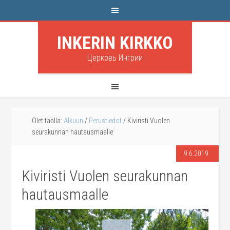
INKERIN KIRKKO
Церковь Ингрии
Olet täällä:
Alkuun
/
Perustiedot
/
Kiviristi Vuolen
seurakunnan hautausmaalle
9.6.2019
Kiviristi Vuolen seurakunnan
hautausmaalle