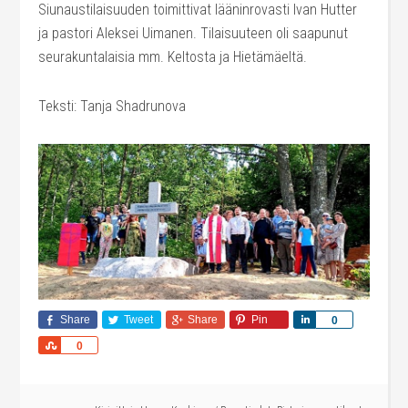
Siunaustilaisuuden toimittivat lääninrovasti Ivan Hutter
ja pastori Aleksei Uimanen. Tilaisuuteen oli saapunut
seurakuntalaisia mm. Keltosta ja Hietämäeltä.
Teksti: Tanja Shadrunova
Share
Tweet
Share
Pin
Share
0
Share
0