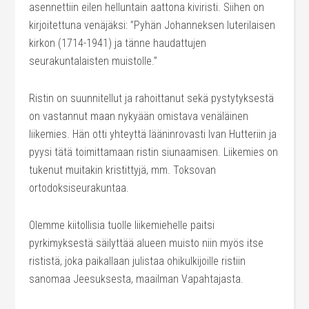
asennettiin eilen helluntain aattona kiviristi. Siihen on
kirjoitettuna venäjäksi: ”Pyhän Johanneksen luterilaisen
kirkon (1714-1941) ja tänne haudattujen
seurakuntalaisten muistolle.”
Ristin on suunnitellut ja rahoittanut sekä pystytyksestä
on vastannut maan nykyään omistava venäläinen
liikemies. Hän otti yhteyttä lääninrovasti Ivan Hutteriin ja
pyysi tätä toimittamaan ristin siunaamisen. Liikemies on
tukenut muitakin kristittyjä, mm. Toksovan
ortodoksis
eurakuntaa.
Olemme kiitollisia tuolle liikemiehelle paitsi
pyrkimyksestä säilyttää alueen muisto niin myös itse
rististä, joka paikallaan julistaa ohikulkijoille ristiin
sanomaa Jeesuksesta, maailman Vapahtajasta.