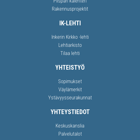
Piispan kalenteri
Rakennusprojektit
IK-LEHTI
Inkerin Kirkko -lehti
Lehtiarkisto
Tilaa lehti
YHTEISTYÖ
Sopimukset
Väylämerkit
Ystävyysseurakunnat
YHTEYSTIEDOT
Keskuskanslia
Palvelutalot