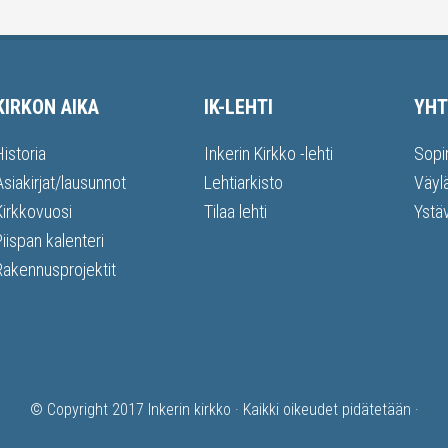
KIRKON AIKA
IK-LEHTI
YHT
Historia
Inkerin Kirkko -lehti
Sopi
Asiakirjat/lausunnot
Lehtiarkisto
Väyl
Kirkkovuosi
Tilaa lehti
Ystä
Piispan kalenteri
Rakennusprojektit
© Copyright 2017
Inkerin kirkko
· Kaikki oikeudet pidätetään ·