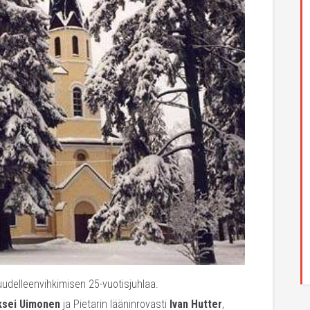
uudelleenvihkimisen 25-vuotisjuhlaa.
ksei Uimonen
ja Pietarin lääninrovasti
Ivan Hutter
,