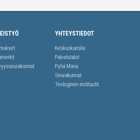
EISTYÖ
YHTEYSTIEDOT
mukset
Keskuskanslia
ämerkit
Palvelutalot
vyysseurakunnat
Pyhä Maria
Seurakunnat
Teologinen instituutti