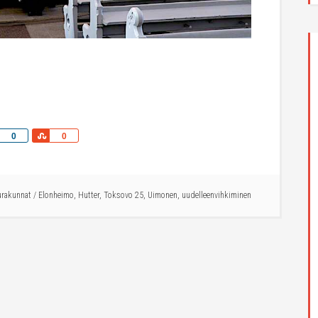
Share
Share
0
0
urakunnat
/
Elonheimo
,
Hutter
,
Toksovo 25
,
Uimonen
,
uudelleenvihkiminen