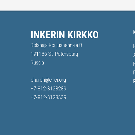
INKERIN KIRKKO
Bolshaja Konjushennaja 8
191186 St. Petersburg
Russia
church@e-lci.org
+7-812-3128289
+7-812-3128339