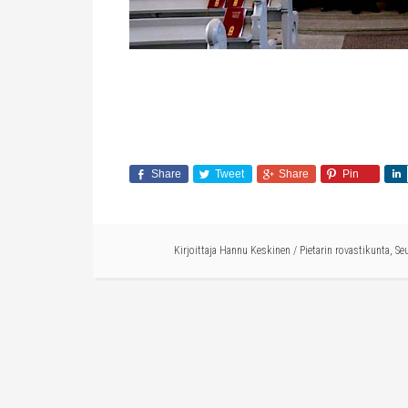
Share
Tweet
Share
Pin
Kirjoittaja
Hannu Keskinen
/
Pietarin rovastikunta
,
Se