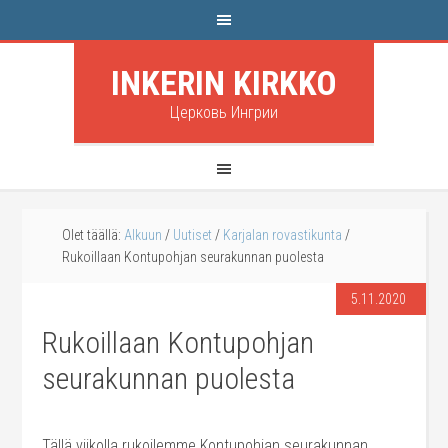
INKERIN KIRKKO
Церковь Ингрии
Olet täällä:
Alkuun
/
Uutiset
/
Karjalan rovastikunta
/
Rukoillaan Kontupohjan seurakunnan puolesta
5.11.2020
Rukoillaan Kontupohjan
seurakunnan puolesta
Tällä viikolla rukoilemme Kontupohjan seurakunnan