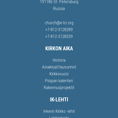
191186 St. Petersburg
Russia
church@e-lci.org
+7-812-3128289
+7-812-3128339
KIRKON AIKA
Historia
Asiakirjat/lausunnot
Kirkkovuosi
Piispan kalenteri
Rakennusprojektit
IK-LEHTI
Inkerin Kirkko -lehti