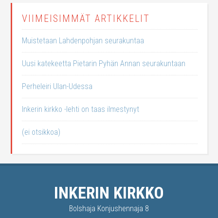
VIIMEISIMMÄT ARTIKKELIT
Muistetaan Lahdenpohjan seurakuntaa
Uusi katekeetta Pietarin Pyhän Annan seurakuntaan
Perheleiri Ulan-Udessa
Inkerin kirkko -lehti on taas ilmestynyt
(ei otsikkoa)
INKERIN KIRKKO
Bolshaja Konjushennaja 8