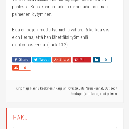
puolesta. Seurakunnan tärkein rukousaihe on oman
paimenen löytyminen.
Eloa on paljon, mutta työmiehiä vähän. Rukoilkaa siis
elon Herraa, että hän lähettäisi työmiehiä
elonkorjuuseensa. (Luuk.10:2)
Share
Tweet
Share
Pin
Share
0
Share
0
Kirjoittaja
Hannu Keskinen
/
Karjalan rovastikunta
,
Seurakunnat
,
Uutiset
/
kontupohja
,
rukous
,
uusi paimen
HAKU