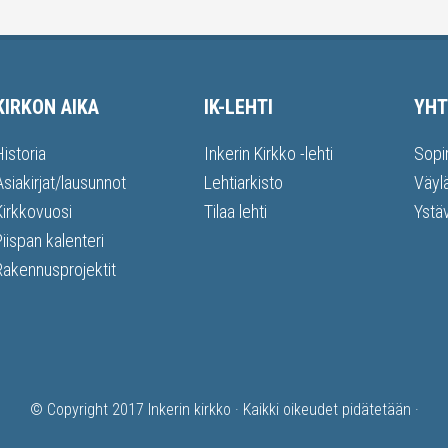
KIRKON AIKA
IK-LEHTI
YHT
Historia
Inkerin Kirkko -lehti
Sopi
Asiakirjat/lausunnot
Lehtiarkisto
Väyl
Kirkkovuosi
Tilaa lehti
Ystä
Piispan kalenteri
Rakennusprojektit
© Copyright 2017
Inkerin kirkko
· Kaikki oikeudet pidätetään ·