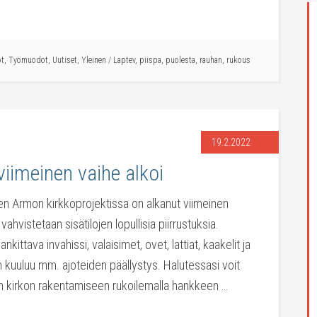
ot
,
Työmuodot
,
Uutiset
,
Yleinen
/
Laptev
,
piispa
,
puolesta
,
rauhan
,
rukous
19.2.2022
viimeinen vaihe alkoi
en Armon kirkkoprojektissa on alkanut viimeinen
ahvistetaan sisätilojen lopullisia piirrustuksia.
ittava invahissi, valaisimet, ovet, lattiat, kaakelit ja
in kuuluu mm. ajoteiden päällystys. Halutessasi voit
en kirkon rakentamiseen rukoilemalla hankkeen …