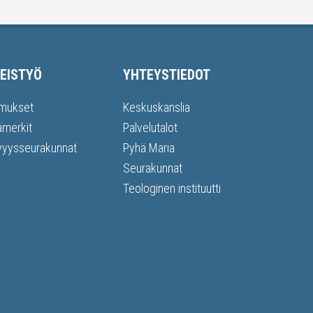
EISTYÖ
YHTEYSTIEDOT
mukset
Keskuskanslia
ämerkit
Palvelutalot
vyysseurakunnat
Pyhä Maria
Seurakunnat
Teologinen instituutti