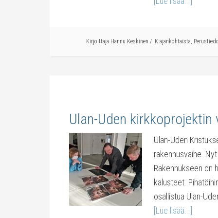
[Lue lisää...]
Kirjoittaja
Hannu Keskinen
/
IK ajankohtaista
,
Perustied
Ulan-Uden kirkkoprojektin 
Ulan-Uden Kristuks
rakennusvaihe. Nyt v
Rakennukseen on hank
kalusteet. Pihatöih
osallistua Ulan-Ud
[Lue lisää...]