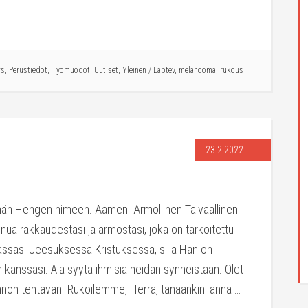
ws
,
Perustiedot
,
Työmuodot
,
Uutiset
,
Yleinen
/
Laptev
,
melanooma
,
rukous
23.2.2022
yhän Hengen nimeen. Aamen. Armollinen Taivaallinen
nua rakkaudestasi ja armostasi, joka on tarkoitettu
ojassasi Jeesuksessa Kristuksessa, sillä Hän on
 kanssasi. Älä syytä ihmisiä heidän synneistään. Olet
nnon tehtävän. Rukoilemme, Herra, tänäänkin: anna …