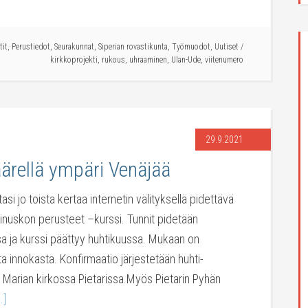
tit
,
Perustiedot
,
Seurakunnat
,
Siperian rovastikunta
,
Työmuodot
,
Uutiset
/
kirkkoprojekti
,
rukous
,
uhraaminen
,
Ulan-Ude
,
viitenumero
29.9.2021
äärellä ympäri Venäjää
asi jo toista kertaa internetin välityksellä pidettävä
stinuskon perusteet –kurssi. Tunnit pidetään
a ja kurssi päättyy huhtikuussa. Mukaan on
ata innokasta. Konfirmaatio järjestetään huhti-
Marian kirkossa Pietarissa.Myös Pietarin Pyhän
.]