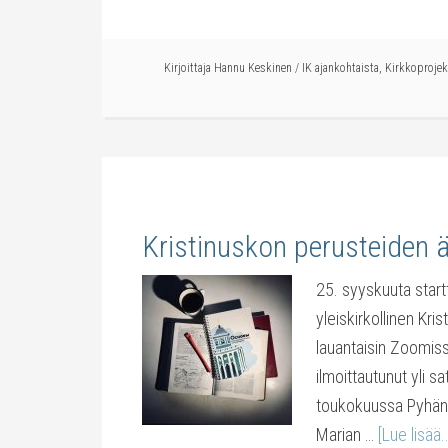
Kirjoittaja
Hannu Keskinen
/
IK ajankohtaista
,
Kirkkoprojek
Kristinuskon perusteiden 
25. syyskuuta startt
yleiskirkollinen Kri
lauantaisin Zoomiss
ilmoittautunut yli s
toukokuussa Pyhän 
Marian …
[Lue lisää..