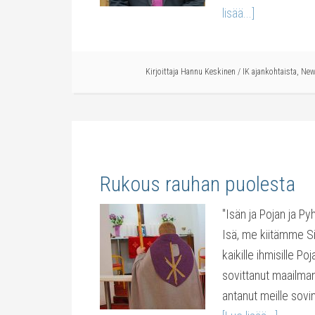
lisää...]
Kirjoittaja
Hannu Keskinen
/
IK ajankohtaista
,
Ne
Rukous rauhan puolesta
"Isän ja Pojan ja P
Isä, me kiitämme Si
kaikille ihmisille P
sovittanut maailman
antanut meille sovi