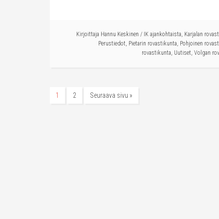
Kirjoittaja
Hannu Keskinen
/
IK ajankohtaista
,
Karjalan rovas
Perustiedot
,
Pietarin rovastikunta
,
Pohjoinen rovast
rovastikunta
,
Uutiset
,
Volgan ro
1
2
Seuraava sivu »