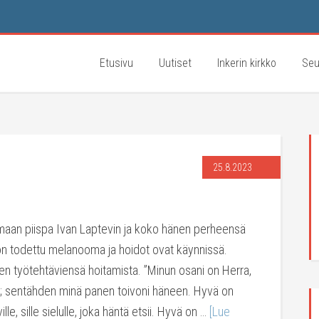
Etusivu
Uutiset
Inkerin kirkko
Seu
25.8.2023
aan piispa Ivan Laptevin ja koko hänen perheensä
 on todettu melanooma ja hoidot ovat käynnissä.
een työtehtäviensä hoitamista. ”Minun osani on Herra,
i; sentähden minä panen toivoni häneen. Hyvä on
le, sille sielulle, joka häntä etsii. Hyvä on …
[Lue