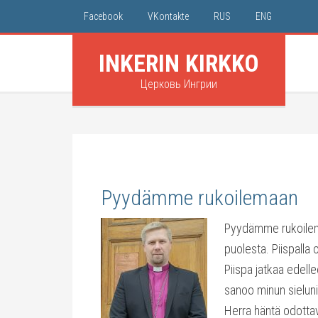
Facebook
VKontakte
RUS
ENG
INKERIN KIRKKO
Церковь Ингрии
Pyydämme rukoilemaan
Pyydämme rukoilem
puolesta. Piispalla
Piispa jatkaa edell
sanoo minun sielun
Herra häntä odottavil