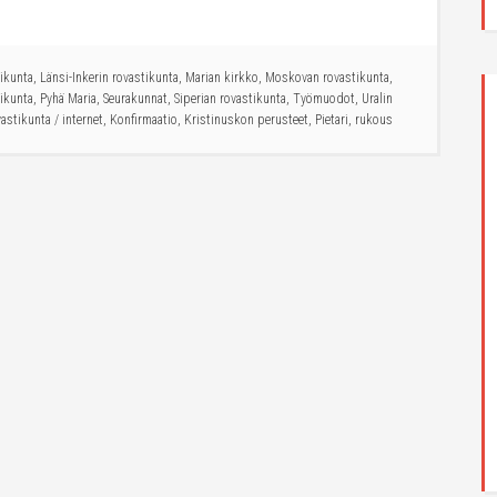
tikunta
,
Länsi-Inkerin rovastikunta
,
Marian kirkko
,
Moskovan rovastikunta
,
ikunta
,
Pyhä Maria
,
Seurakunnat
,
Siperian rovastikunta
,
Työmuodot
,
Uralin
vastikunta
/
internet
,
Konfirmaatio
,
Kristinuskon perusteet
,
Pietari
,
rukous