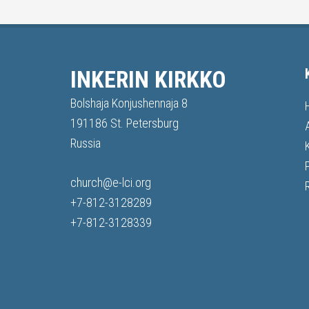
INKERIN KIRKKO
Bolshaja Konjushennaja 8
191186 St. Petersburg
Russia
church@e-lci.org
+7-812-3128289
+7-812-3128339