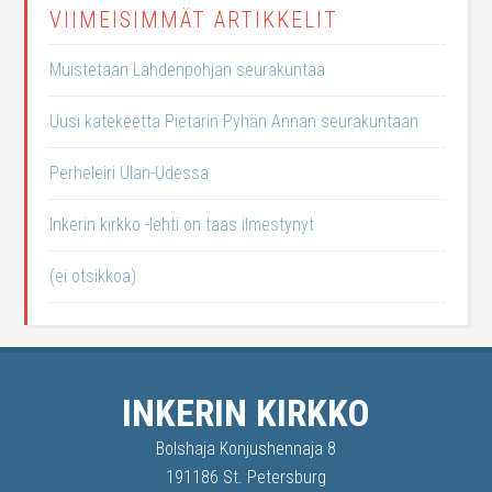
VIIMEISIMMÄT ARTIKKELIT
Muistetaan Lahdenpohjan seurakuntaa
Uusi katekeetta Pietarin Pyhän Annan seurakuntaan
Perheleiri Ulan-Udessa
Inkerin kirkko -lehti on taas ilmestynyt
(ei otsikkoa)
INKERIN KIRKKO
Bolshaja Konjushennaja 8
191186 St. Petersburg