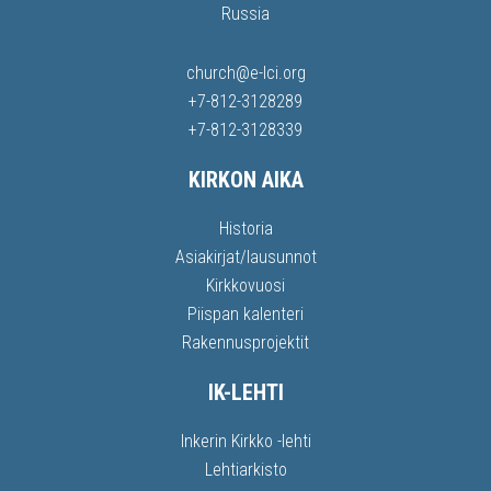
Russia
church@e-lci.org
+7-812-3128289
+7-812-3128339
KIRKON AIKA
Historia
Asiakirjat/lausunnot
Kirkkovuosi
Piispan kalenteri
Rakennusprojektit
IK-LEHTI
Inkerin Kirkko -lehti
Lehtiarkisto