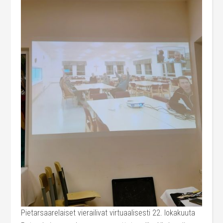
Pietarsaarelaiset vierailivat virtuaalisesti 22. lokakuuta