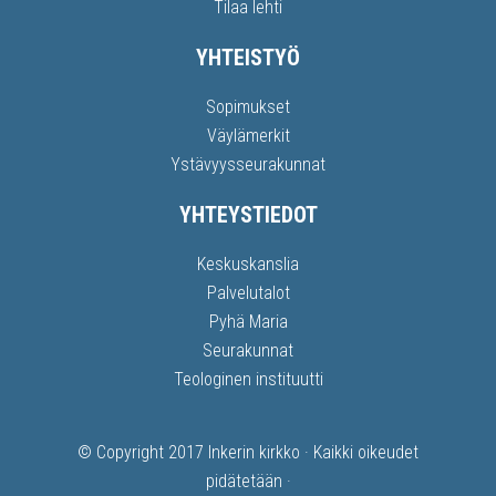
Tilaa lehti
YHTEISTYÖ
Sopimukset
Väylämerkit
Ystävyysseurakunnat
YHTEYSTIEDOT
Keskuskanslia
Palvelutalot
Pyhä Maria
Seurakunnat
Teologinen instituutti
© Copyright 2017
Inkerin kirkko
· Kaikki oikeudet
pidätetään ·