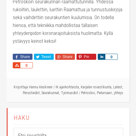
Petroskoin seurakunnan raamattutunnilla. Yhdessä
rukoiltiin, laulettiin, luettiin Raamattua ja tunnustuskirjoja
sekä vaihdettiin seurakuntien kuulumisia. On todella
hienoa, että tekniikka mahdollistaa tällaisen
yhteydenpidon koronarajoituksista huolimatta. Kyllä
ystävyys keinot keksii!
Share
Tweet
Share
Pin
Share
0
Share
0
Kirjoittaja
Hannu Keskinen
/
IK ajankohtaista
,
Karjalan rovastikunta
,
Latest
,
Perustiedot
,
Seurakunnat
,
Työmuodot
/
Petroskoi
,
Pietarsaari
,
yhteys
HAKU