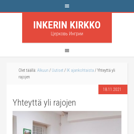
INKERIN KIRKKO
Церковь Ингрии
Olet täällä:
Alkuun
/
Uutiset
/
IK ajankohtaista
/
Yhteyttä yli
rajojen
18.11.2021
Yhteyttä yli rajojen