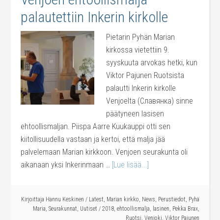
palautettiin Inkerin kirkolle
Pietarin Pyhän Marian
kirkossa vietettiin 9.
syyskuuta arvokas hetki, kun
Viktor Pajunen Ruotsista
palautti Inkerin kirkolle
Venjoelta (Славянка) sinne
päätyneen lasisen
ehtoollismaljan. Piispa Aarre Kuukauppi otti sen
kiitollisuudella vastaan ja kertoi, että malja jää
palvelemaan Marian kirkkoon. Venjoen seurakunta oli
aikanaan yksi Inkerinmaan …
[Lue lisää...]
Kirjoittaja
Hannu Keskinen
/
Latest
,
Marian kirkko
,
News
,
Perustiedot
,
Pyhä
Maria
,
Seurakunnat
,
Uutiset
/
2018
,
ehtoollismalja
,
lasinen
,
Pekka Brax
,
Ruotsi
,
Venjoki
,
Viktor Pajunen