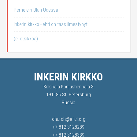
Perheleiri Ulan-Udessa
Inkerin kirkko -lehti on taas ilmestynyt
(ei otsikkoa)
INKERIN KIRKKO
Bolshaja Konjushennaja 8
191186 St. Petersburg
Russia
church@e-lci.org
+7-812-3128289
+7-812-3128339