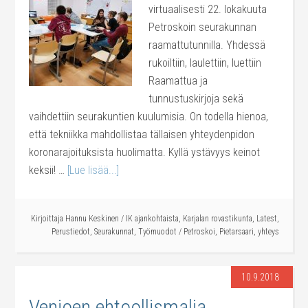
virtuaalisesti 22. lokakuuta
Petroskoin seurakunnan
raamattutunnilla. Yhdessä
rukoiltiin, laulettiin, luettiin
Raamattua ja
tunnustuskirjoja sekä
vaihdettiin seurakuntien kuulumisia. On todella hienoa,
että tekniikka mahdollistaa tällaisen yhteydenpidon
koronarajoituksista huolimatta. Kyllä ystävyys keinot
keksii! …
[Lue lisää...]
Kirjoittaja
Hannu Keskinen
/
IK ajankohtaista
,
Karjalan rovastikunta
,
Latest
,
Perustiedot
,
Seurakunnat
,
Työmuodot
/
Petroskoi
,
Pietarsaari
,
yhteys
10.9.2018
Venjoen ehtoollismalja