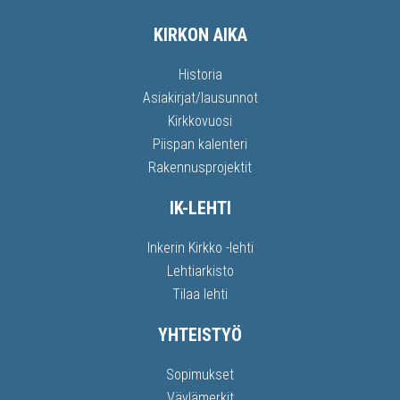
KIRKON AIKA
Historia
Asiakirjat/lausunnot
Kirkkovuosi
Piispan kalenteri
Rakennusprojektit
IK-LEHTI
Inkerin Kirkko -lehti
Lehtiarkisto
Tilaa lehti
YHTEISTYÖ
Sopimukset
Väylämerkit