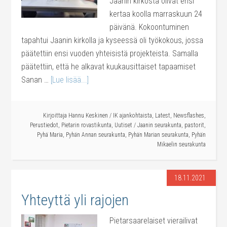
Jaanin kirkosta olivat ensi
kertaa koolla marraskuun 24
päivänä. Kokoontuminen
tapahtui Jaanin kirkolla ja kyseessä oli työkokous, jossa
päätettiin ensi vuoden yhteisistä projekteista. Samalla
päätettiin, että he alkavat kuukausittaiset tapaamiset
Sanan …
[Lue lisää...]
Kirjoittaja
Hannu Keskinen
/
IK ajankohtaista
,
Latest
,
Newsflashes
,
Perustiedot
,
Pietarin rovastikunta
,
Uutiset
/
Jaanin seurakunta
,
pastorit
,
Pyhä Maria
,
Pyhän Annan seurakunta
,
Pyhän Marian seurakunta
,
Pyhän
Mikaelin seurakunta
18.11.2021
Yhteyttä yli rajojen
Pietarsaarelaiset vierailivat