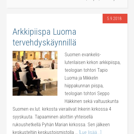
5.9.2018
Arkkipiispa Luoma
tervehdyskäynnillä
Suomen evankelis-
luterilaisen kirkon arkkipiispa,
teologian tohtori Tapio
Luoma ja Mikkelin
hiippakunnan piispa,
teologian tohtori Seppo
Häkkinen sekä valtuuskunta
Suomen ev.lut. kirkosta vierailivat Inkerin kirkossa 4
syyskuuta. Tapaaminen aloittiin yhteisellä
rukoushetkellä Pyhän Marian kirkossa. Sen jälkeen
keskusteltiin keskustoismistolla …
[Lue lisää...]