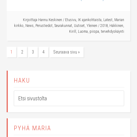
Kirjoittaja
Hannu Keskinen
/
Etusivu
,
IK ajankohtaista
,
Latest
,
Marian
kirkko
,
News
,
Perustiedot
,
Seurakunnat
,
Uutiset
,
Yleinen
/
2018
,
Häkkinen
,
Kirill
,
Luoma
,
piispa
,
tervehdyskäynti
1
2
3
4
Seuraava sivu »
HAKU
PYHÄ MARIA