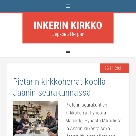
INKERIN KIRKKO
Церковь Ингрии
28.11.2021
Pietarin kirkkoherrat koolla
Jaanin seurakunnassa
Pietarin seurakuntien
kirkkoherrat Pyhästä
Mariasta, Pyhästä Mikaelista
ja Annan kirkosta sekä