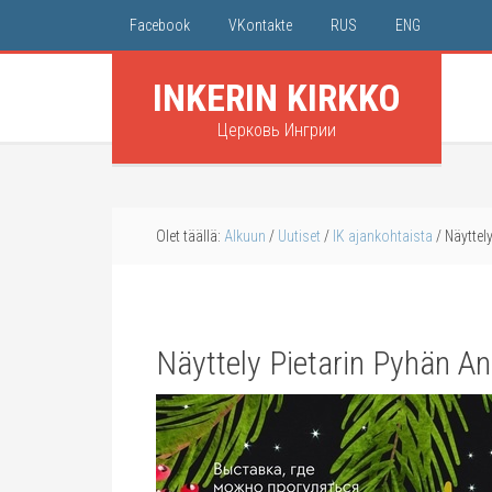
Facebook
VKontakte
RUS
ENG
INKERIN KIRKKO
Церковь Ингрии
Olet täällä:
Alkuun
/
Uutiset
/
IK ajankohtaista
/
Näyttel
Näyttely Pietarin Pyhän A