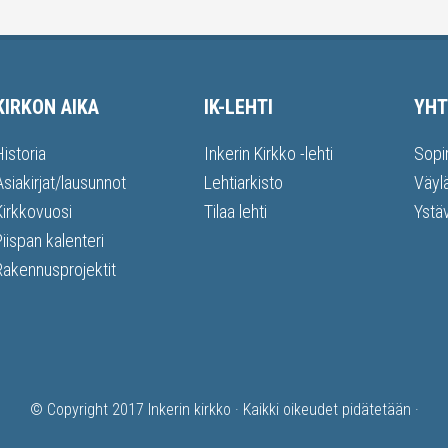
KIRKON AIKA
IK-LEHTI
YHT
Historia
Inkerin Kirkko -lehti
Sopi
Asiakirjat/lausunnot
Lehtiarkisto
Väyl
Kirkkovuosi
Tilaa lehti
Ystä
Piispan kalenteri
Rakennusprojektit
© Copyright 2017
Inkerin kirkko
· Kaikki oikeudet pidätetään ·