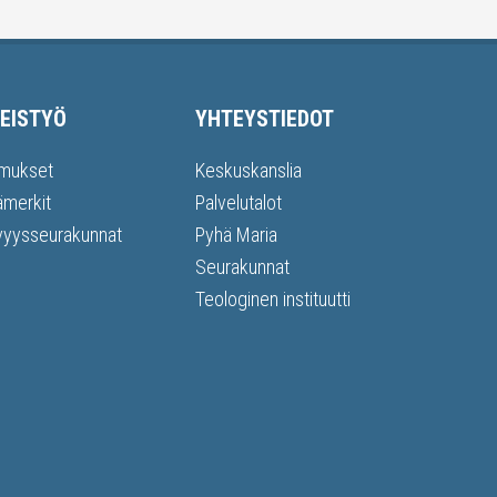
EISTYÖ
YHTEYSTIEDOT
mukset
Keskuskanslia
ämerkit
Palvelutalot
vyysseurakunnat
Pyhä Maria
Seurakunnat
Teologinen instituutti