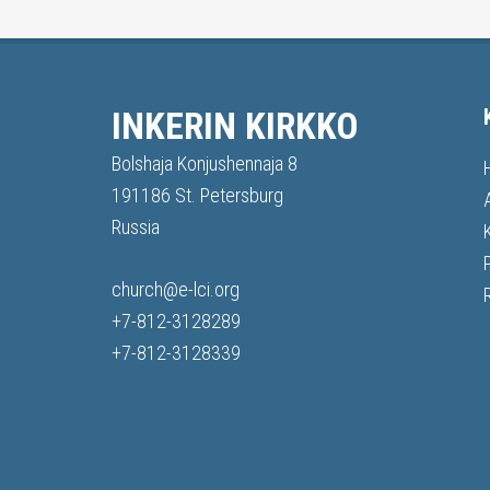
INKERIN KIRKKO
Bolshaja Konjushennaja 8
191186 St. Petersburg
Russia
church@e-lci.org
+7-812-3128289
+7-812-3128339