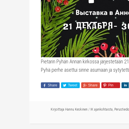
Pietarin Pyhän Annan kirkossa järjestetään 21.
Pyhä perhe asettui sinne asumaan ja sytytetti
Share
Tweet
Share
Pin
Kirjoittaja
Hannu Keskinen
/
IK ajankohtaista
,
Perustiedo