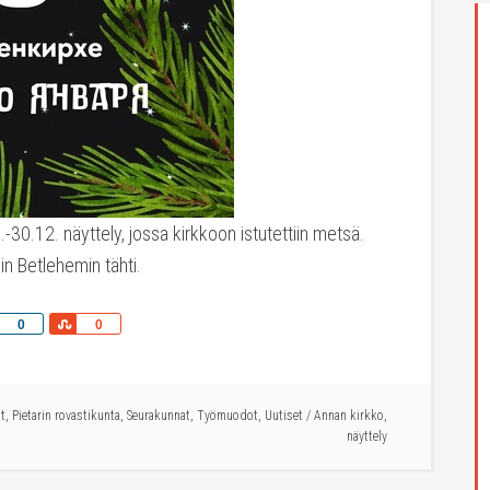
-30.12. näyttely, jossa kirkkoon istutettiin metsä.
in Betlehemin tähti.
Share
Share
0
0
t
,
Pietarin rovastikunta
,
Seurakunnat
,
Työmuodot
,
Uutiset
/
Annan kirkko
,
näyttely