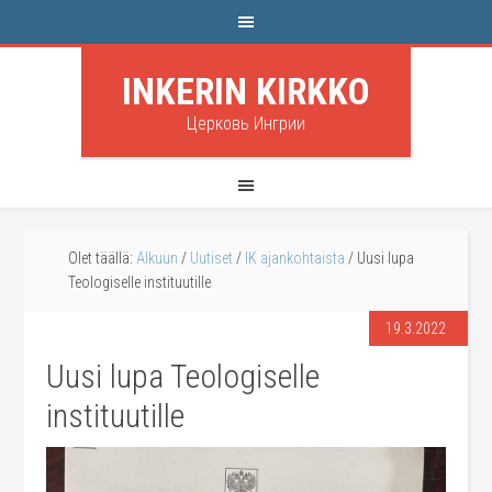
INKERIN KIRKKO
Церковь Ингрии
Olet täällä:
Alkuun
/
Uutiset
/
IK ajankohtaista
/
Uusi lupa
Teologiselle instituutille
19.3.2022
Uusi lupa Teologiselle
instituutille