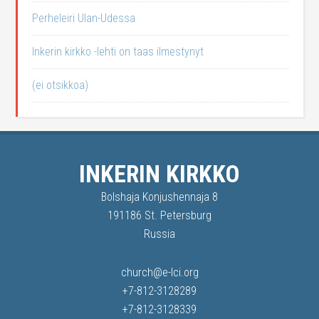
Perheleiri Ulan-Udessa
Inkerin kirkko -lehti on taas ilmestynyt
(ei otsikkoa)
INKERIN KIRKKO
Bolshaja Konjushennaja 8
191186 St. Petersburg
Russia
church@e-lci.org
+7-812-3128289
+7-812-3128339