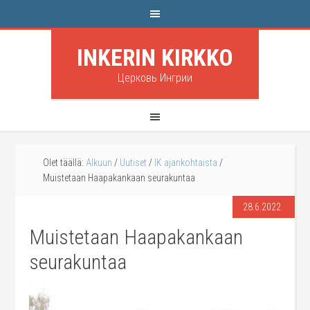
INKERIN KIRKKO
Церковь Ингрии
Olet täällä:
Alkuun
/
Uutiset
/
IK ajankohtaista
/
Muistetaan Haapakankaan seurakuntaa
28.6.2022
Muistetaan Haapakankaan
seurakuntaa