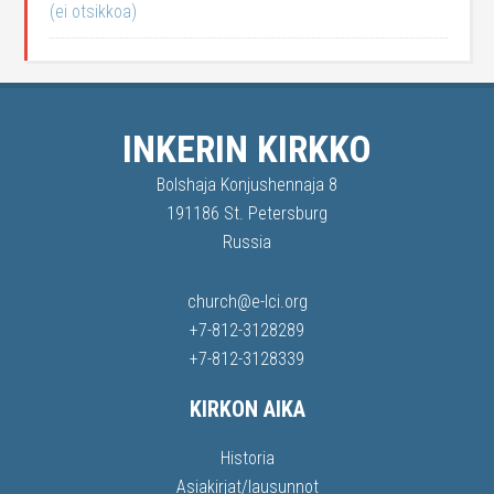
(ei otsikkoa)
INKERIN KIRKKO
Bolshaja Konjushennaja 8
191186 St. Petersburg
Russia
church@e-lci.org
+7-812-3128289
+7-812-3128339
KIRKON AIKA
Historia
Asiakirjat/lausunnot