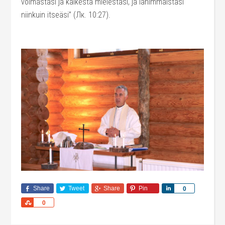
voimastasi ja kaikesta mielestäsi, ja lähimmäistäsi
niinkuin itseäsi” (Лк. 10:27).
Share
Tweet
Share
Pin
Share
0
Share
0