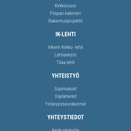
Kirkkovuosi
Piispan kalenteri
Rakennusprojektit
IK-LEHTI
Inkerin Kirkko -lehti
Lehtiarkisto
Tilaa lehti
YHTEISTYÖ
Sopimukset
Väylämerkit
Ystävyysseurakunnat
YHTEYSTIEDOT
Keskuskanslia