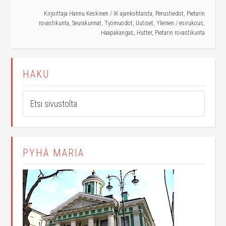
Kirjoittaja
Hannu Keskinen
/
IK ajankohtaista
,
Perustiedot
,
Pietarin
rovastikunta
,
Seurakunnat
,
Työmuodot
,
Uutiset
,
Yleinen
/
esirukous
,
Haapakangas
,
Hutter
,
Pietarin rovastikunta
HAKU
PYHÄ MARIA