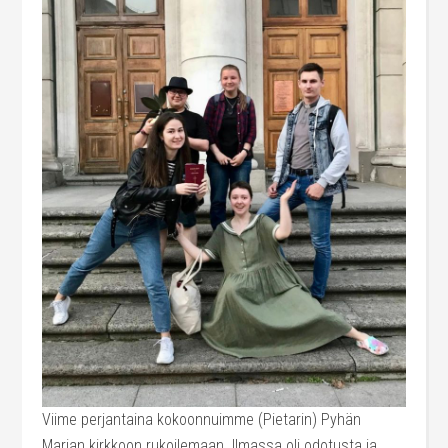
Viime perjantaina kokoonnuimme (Pietarin) Pyhän
Marian kirkkoon rukoilemaan. Ilmassa oli odotusta ja