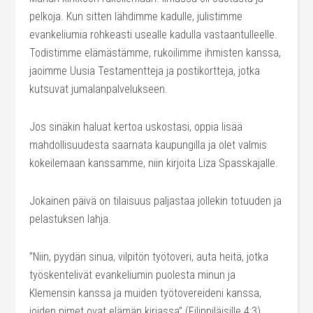
pelkoja. Kun sitten lähdimme kadulle, julistimme
evankeliumia rohkeasti usealle kadulla vastaantulleelle.
Todistimme elämästämme, rukoilimme ihmisten kanssa,
jaoimme Uusia Testamentteja ja postikortteja, jotka
kutsuvat jumalanpalvelukseen.
Jos sinäkin haluat kertoa uskostasi, oppia lisää
mahdollisuudesta saarnata kaupungilla ja olet valmis
kokeilemaan kanssamme, niin kirjoita Liza Spasskajalle.
Jokainen päivä on tilaisuus paljastaa jollekin totuuden ja
pelastuksen lahja.
”Niin, pyydän sinua, vilpitön työtoveri, auta heitä, jotka
työskentelivät evankeliumin puolesta minun ja
Klemensin kanssa ja muiden työtovereideni kanssa,
joiden nimet ovat elämän kirjassa” (Filippiläisille 4:3)