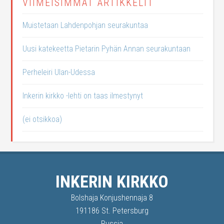
VIIMEISIMMÄT ARTIKKELIT
Muistetaan Lahdenpohjan seurakuntaa
Uusi katekeetta Pietarin Pyhän Annan seurakuntaan
Perheleiri Ulan-Udessa
Inkerin kirkko -lehti on taas ilmestynyt
(ei otsikkoa)
INKERIN KIRKKO
Bolshaja Konjushennaja 8
191186 St. Petersburg
Russia