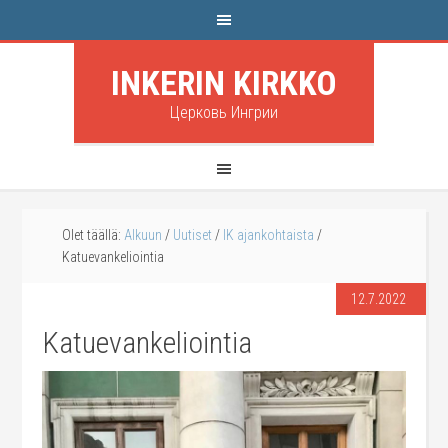
INKERIN KIRKKO
Церковь Ингрии
Olet täällä:
Alkuun
/
Uutiset
/
IK ajankohtaista
/
Katuevankeliointia
12.7.2022
Katuevankeliointia