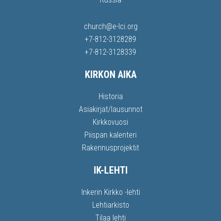
church@e-lci.org
+7-812-3128289
+7-812-3128339
KIRKON AIKA
Historia
Asiakirjat/lausunnot
Kirkkovuosi
Piispan kalenteri
Rakennusprojektit
IK-LEHTI
Inkerin Kirkko -lehti
Lehtiarkisto
Tilaa lehti