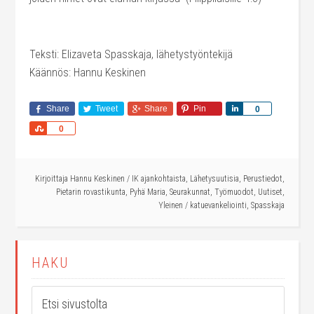
Teksti: Elizaveta Spasskaja, lähetystyöntekijä
Käännös: Hannu Keskinen
Share
Tweet
Share
Pin
Share
0
Share
0
Kirjoittaja
Hannu Keskinen
/
IK ajankohtaista
,
Lähetysuutisia
,
Perustiedot
,
Pietarin rovastikunta
,
Pyhä Maria
,
Seurakunnat
,
Työmuodot
,
Uutiset
,
Yleinen
/
katuevankeliointi
,
Spasskaja
HAKU