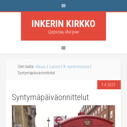
INKERIN KIRKKO
Церковь Ингрии
Olet täällä:
Alkuun
/
Uutiset
/
IK ajankohtaista
/
Syntymäpäiväonnittelut
1.4.2023
Syntymäpäiväonnittelut