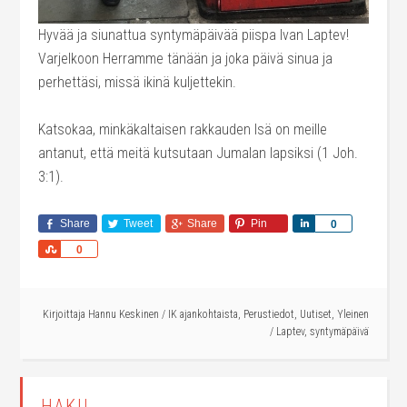
Hyvää ja siunattua syntymäpäivää piispa Ivan Laptev!
Varjelkoon Herramme tänään ja joka päivä sinua ja
perhettäsi, missä ikinä kuljettekin.
Katsokaa, minkäkaltaisen rakkauden Isä on meille
antanut, että meitä kutsutaan Jumalan lapsiksi (1 Joh.
3:1).
Share
Tweet
Share
Pin
Share
0
Share
0
Kirjoittaja
Hannu Keskinen
/
IK ajankohtaista
,
Perustiedot
,
Uutiset
,
Yleinen
/
Laptev
,
syntymäpäivä
HAKU