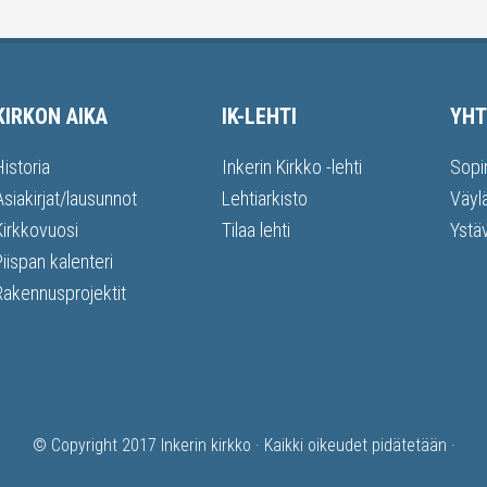
KIRKON AIKA
IK-LEHTI
YHT
Historia
Inkerin Kirkko -lehti
Sopi
Asiakirjat/lausunnot
Lehtiarkisto
Väyl
Kirkkovuosi
Tilaa lehti
Ystä
Piispan kalenteri
Rakennusprojektit
© Copyright 2017
Inkerin kirkko
· Kaikki oikeudet pidätetään ·