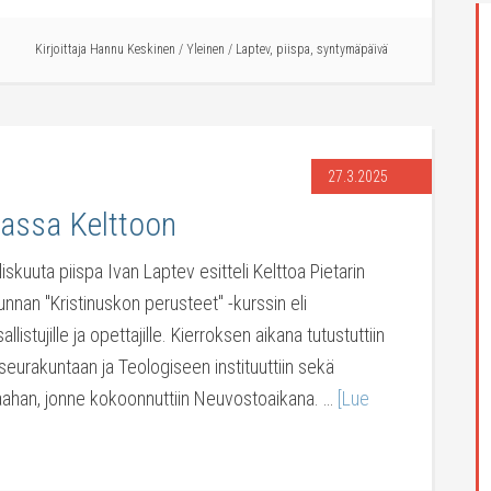
Kirjoittaja
Hannu Keskinen
/
Yleinen
/
Laptev
,
piispa
,
syntymäpäivä
27.3.2025
assa Kelttoon
skuuta piispa Ivan Laptev esitteli Kelttoa Pietarin
nan "Kristinuskon perusteet" -kurssin eli
listujille ja opettajille. Kierroksen aikana tutustuttiin
seurakuntaan ja Teologiseen instituuttiin sekä
han, jonne kokoonnuttiin Neuvostoaikana. …
[Lue