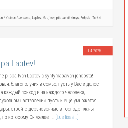
en
/
Yleinen
/
Jensons
,
Laptev
,
Madjirov
,
piispanvihkimys
,
Pohjola
,
Turkki
1.4.2025
spa Laptev!
e piispa Ivan Laptevia syntymäpäivän johdosta!
ья, благополучия в семье, пусть у Вас и далее
на каждый приход и на каждого человека,
уховном наставлении, пусть и ещё умножатся
ары, стройте дерзновенные в Господе планы,
ь, по которому Он желает …
[Lue lisää...]