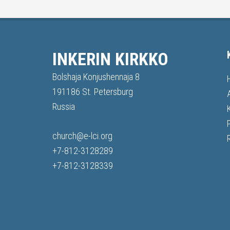
INKERIN KIRKKO
Bolshaja Konjushennaja 8
191186 St. Petersburg
Russia
church@e-lci.org
+7-812-3128289
+7-812-3128339