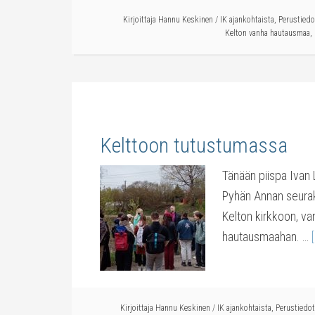
Kirjoittaja
Hannu Keskinen
/
IK ajankohtaista
,
Perustiedo
Kelton vanha hautausmaa
,
Kelttoon tutustumassa
Tänään piispa Ivan 
Pyhän Annan seuraku
Kelton kirkkoon, van
hautausmaahan. …
Kirjoittaja
Hannu Keskinen
/
IK ajankohtaista
,
Perustiedot