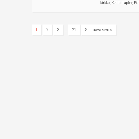
kirkko
,
Keltto
,
Laptev
,
Pie
…
1
2
3
21
Seuraava sivu »