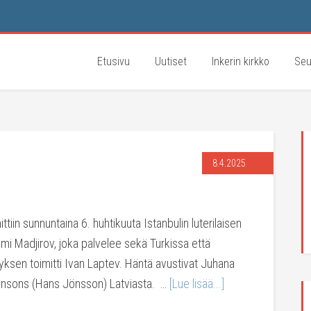
Etusivu
Uutiset
Inkerin kirkko
Seu
8.4.2025
ttiin sunnuntaina 6. huhtikuuta Istanbulin luterilaisen
ymi Madjirov, joka palvelee sekä Turkissa että
yksen toimitti Ivan Laptev. Häntä avustivat Juhana
ensons (Hans Jönsson) Latviasta. …
[Lue lisää...]