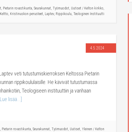
t
,
Pietarin rovastikunta
,
Seurakunnat
,
Työmuodot
,
Uutiset
/
Kelton kirkko
,
Keltto
,
Kristinuskon perusteet
,
Laptev
,
Rippikoulu
,
Teologinen Instituutti
4.5.2024
Laptev veti tutustumiskierroksen Keltossa Pietarin
nnan rippikoululaisille. He kävivät tutustumassa
hainkotiin, Teologiseen instituuttiin ja vanhaan
[Lue lisää...]
,
Pietarin rovastikunta
,
Seurakunnat
,
Työmuodot
,
Uutiset
,
Yleinen
/
Kelton