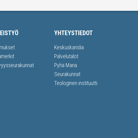
EISTYÖ
YHTEYSTIEDOT
mukset
Keskuskanslia
ämerkit
Palvelutalot
vyysseurakunnat
Pyhä Maria
Seurakunnat
Teologinen instituutti