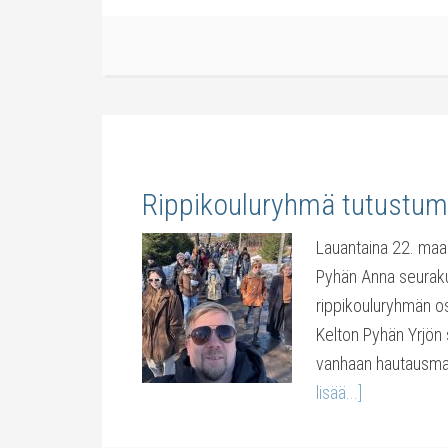
Rippikouluryhmä tutustum
Lauantaina 22. maali
Pyhän Anna seurakun
rippikouluryhmän osal
Kelton Pyhän Yrjön 
vanhaan hautausmaa
lisää...]