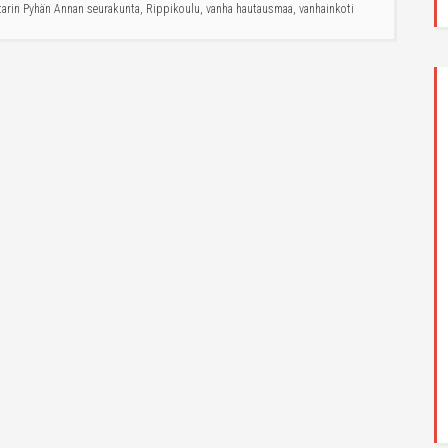
tarin Pyhän Annan seurakunta
,
Rippikoulu
,
vanha hautausmaa
,
vanhainkoti