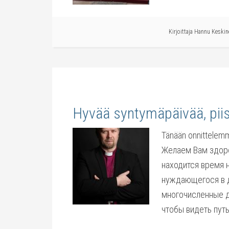
Kirjoittaja
Hannu Keskin
Hyvää syntymäpäivää, pii
Tänään onnittelemm
Желаем Вам здоров
находится время 
нуждающегося в д
многочисленные д
чтобы видеть пут