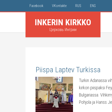
Facebook
VKontakte
RUS
ENG
INKERIN KIRKKO
Церковь Ингрии
Piispa Laptev Turkissa
Turkin Adanassa vihi
kirkon piispaksi Fe
Bulgariassa. Vihkim
Pohjola ja Hanss J