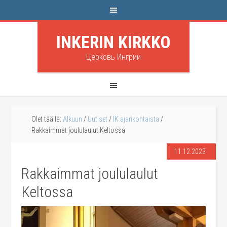
INKERIN KIRKKO
Церковь Ингрии
Olet täällä:
Alkuun
/
Uutiset
/
IK ajankohtaista
/
Rakkaimmat joululaulut Keltossa
11.12.2023
Rakkaimmat joululaulut
Keltossa