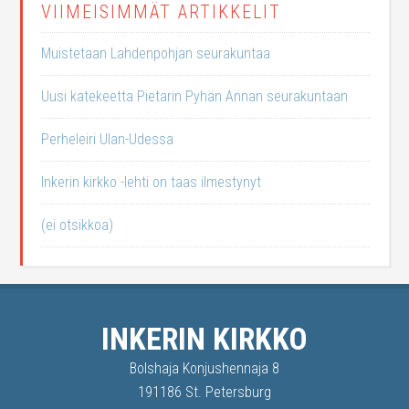
VIIMEISIMMÄT ARTIKKELIT
Muistetaan Lahdenpohjan seurakuntaa
Uusi katekeetta Pietarin Pyhän Annan seurakuntaan
Perheleiri Ulan-Udessa
Inkerin kirkko -lehti on taas ilmestynyt
(ei otsikkoa)
INKERIN KIRKKO
Bolshaja Konjushennaja 8
191186 St. Petersburg