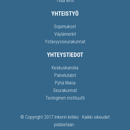
Tilaa lehti
YHTEISTYÖ
Sopimukset
Väylämerkit
Ystävyysseurakunnat
YHTEYSTIEDOT
Keskuskanslia
Palvelutalot
Pyhä Maria
Seurakunnat
Teologinen instituutti
© Copyright 2017
Inkerin kirkko
· Kaikki oikeudet
pidätetään ·