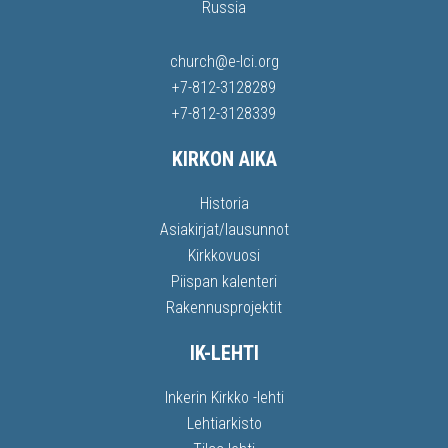
Russia
church@e-lci.org
+7-812-3128289
+7-812-3128339
KIRKON AIKA
Historia
Asiakirjat/lausunnot
Kirkkovuosi
Piispan kalenteri
Rakennusprojektit
IK-LEHTI
Inkerin Kirkko -lehti
Lehtiarkisto