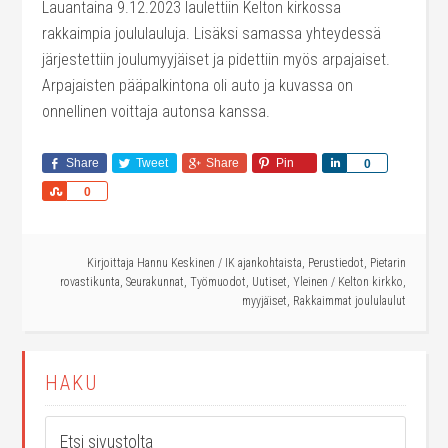
Lauantaina 9.12.2023 laulettiin Kelton kirkossa
rakkaimpia joululauluja. Lisäksi samassa yhteydessä
järjestettiin joulumyyjäiset ja pidettiin myös arpajaiset.
Arpajaisten pääpalkintona oli auto ja kuvassa on
onnellinen voittaja autonsa kanssa.
Share
Tweet
Share
Pin
Share
0
Share
0
Kirjoittaja
Hannu Keskinen
/
IK ajankohtaista
,
Perustiedot
,
Pietarin
rovastikunta
,
Seurakunnat
,
Työmuodot
,
Uutiset
,
Yleinen
/
Kelton kirkko
,
myyjäiset
,
Rakkaimmat joululaulut
HAKU