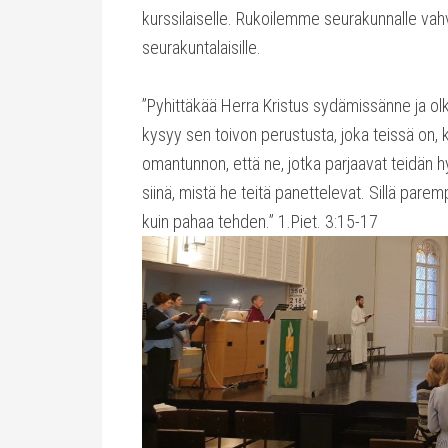
kurssilaiselle. Rukoilemme seurakunnalle vahvi
seurakuntalaisille.
”Pyhittäkää Herra Kristus sydämissänne ja olka
kysyy sen toivon perustusta, joka teissä on, k
omantunnon, että ne, jotka parjaavat teidän h
siinä, mistä he teitä panettelevat. Sillä pare
kuin pahaa tehden.” 1.Piet. 3:15-17