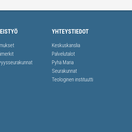
EISTYÖ
YHTEYSTIEDOT
mukset
Keskuskanslia
ämerkit
Palvelutalot
vyysseurakunnat
Pyhä Maria
Seurakunnat
Teologinen instituutti