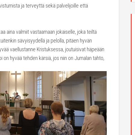
stumista ja terveyttä sekä palvelijoille että
a aina valmiit vastaamaan jokaiselle, joka teiltä
uitenkin sävyisyydellä ja pelolla, pitäen hyvän
yvää vaellustanne Kristuksessa, joutuisivat häpeään
mpi on hyvää tehden kärsiä, jos niin on Jumalan tahto,