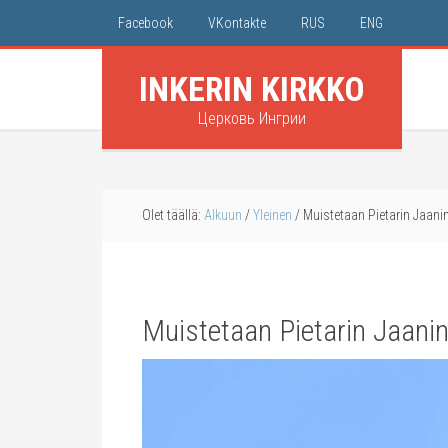
Facebook
VKontakte
RUS
ENG
INKERIN KIRKKO
Церковь Ингрии
Olet täällä:
Alkuun
/
Yleinen
/
Muistetaan Pietarin Jaani
Muistetaan Pietarin Jaani