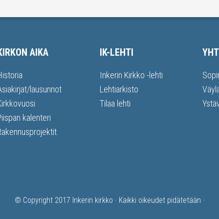
KIRKON AIKA
IK-LEHTI
YHT
Historia
Inkerin Kirkko -lehti
Sopi
Asiakirjat/lausunnot
Lehtiarkisto
Väyl
Kirkkovuosi
Tilaa lehti
Ystä
Piispan kalenteri
Rakennusprojektit
© Copyright 2017
Inkerin kirkko
· Kaikki oikeudet pidätetään ·