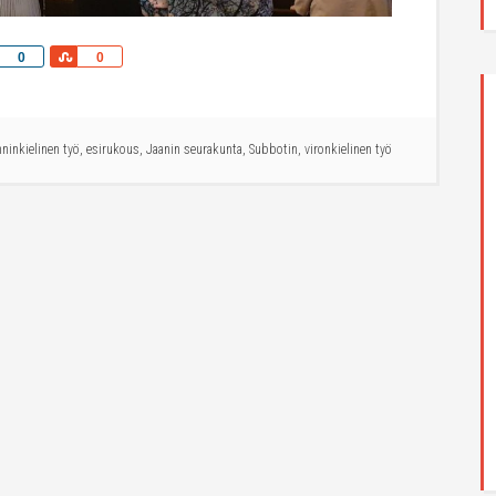
Share
Share
0
0
ninkielinen työ
,
esirukous
,
Jaanin seurakunta
,
Subbotin
,
vironkielinen työ