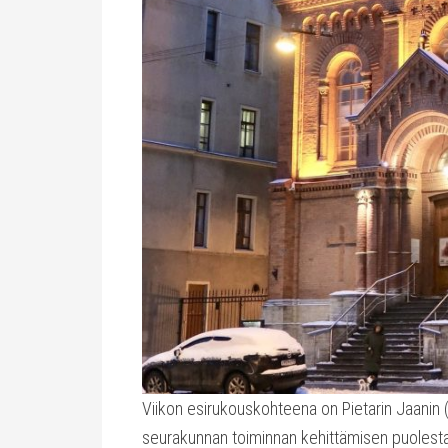
Viikon esirukouskohteena on Pietarin Jaani
seurakunnan toiminnan kehittämisen puolesta j