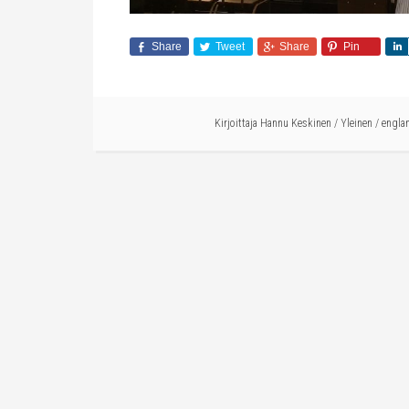
Share
Tweet
Share
Pin
Kirjoittaja
Hannu Keskinen
/
Yleinen
/
englan