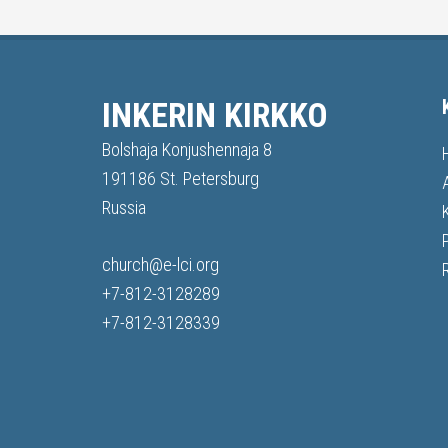
INKERIN KIRKKO
Bolshaja Konjushennaja 8
191186 St. Petersburg
Russia
church@e-lci.org
+7-812-3128289
+7-812-3128339