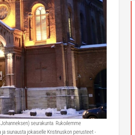
n (Johanneksen) seurakunta. Rukoilemme
a siunausta jokaiselle Kristinuskon perusteet -