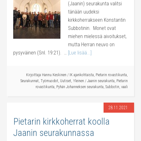
(Jaanin) seurakunta valitsi
tänään uudeksi
kirkkoherrakseen Konstantin
Subbotinin. Monet ovat
miehen mielessä aivoitukset,
mutta Herran neuvo on
pysyväinen (Snl. 19:21). …
[Lue lisää...]
Kirjoittaja
Hannu Keskinen
/
IK ajankohtaista
,
Pietarin rovastikunta
,
Seurakunnat
,
Työmuodot
,
Uutiset
,
Yleinen
/
Jaanin seurakunta
,
Pietarin
rovastikunta
,
Pyhän Johanneksen seurakunta
,
Subbotin
,
vaali
28.11.2021
Pietarin kirkkoherrat koolla
Jaanin seurakunnassa