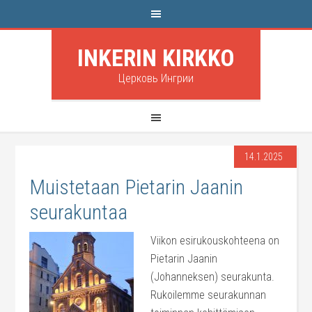
INKERIN KIRKKO
Церковь Ингрии
14.1.2025
Muistetaan Pietarin Jaanin
seurakuntaa
Viikon esirukouskohteena on
Pietarin Jaanin
(Johanneksen) seurakunta.
Rukoilemme seurakunnan