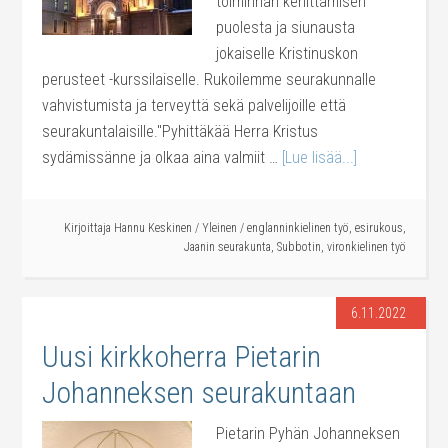
toiminnan kehittämisen
puolesta ja siunausta
jokaiselle Kristinuskon
perusteet -kurssilaiselle. Rukoilemme seurakunnalle
vahvistumista ja terveyttä sekä palvelijoille että
seurakuntalaisille."Pyhittäkää Herra Kristus
sydämissänne ja olkaa aina valmiit …
[Lue lisää...]
Kirjoittaja
Hannu Keskinen
/
Yleinen
/
englanninkielinen työ
,
esirukous
,
Jaanin seurakunta
,
Subbotin
,
vironkielinen työ
6.11.2022
Uusi kirkkoherra Pietarin
Johanneksen seurakuntaan
Pietarin Pyhän Johanneksen