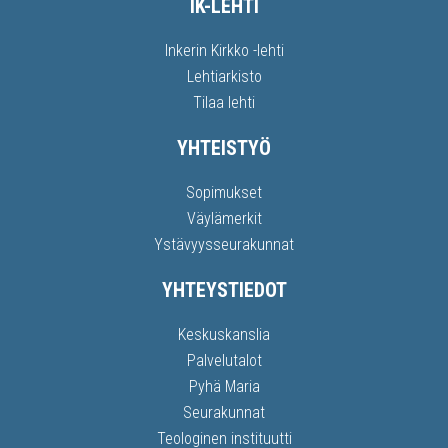
IK-LEHTI
Inkerin Kirkko -lehti
Lehtiarkisto
Tilaa lehti
YHTEISTYÖ
Sopimukset
Väylämerkit
Ystävyysseurakunnat
YHTEYSTIEDOT
Keskuskanslia
Palvelutalot
Pyhä Maria
Seurakunnat
Teologinen instituutti