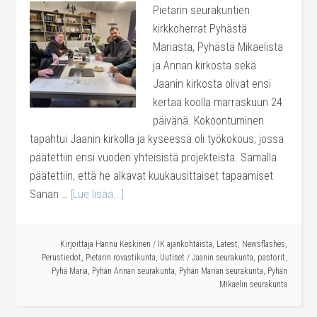
Pietarin seurakuntien
kirkkoherrat Pyhästä
Mariasta, Pyhästä Mikaelista
ja Annan kirkosta sekä
Jaanin kirkosta olivat ensi
kertaa koolla marraskuun 24
päivänä. Kokoontuminen
tapahtui Jaanin kirkolla ja kyseessä oli työkokous, jossa
päätettiin ensi vuoden yhteisistä projekteista. Samalla
päätettiin, että he alkavat kuukausittaiset tapaamiset
Sanan …
[Lue lisää...]
Kirjoittaja
Hannu Keskinen
/
IK ajankohtaista
,
Latest
,
Newsflashes
,
Perustiedot
,
Pietarin rovastikunta
,
Uutiset
/
Jaanin seurakunta
,
pastorit
,
Pyhä Maria
,
Pyhän Annan seurakunta
,
Pyhän Marian seurakunta
,
Pyhän
Mikaelin seurakunta