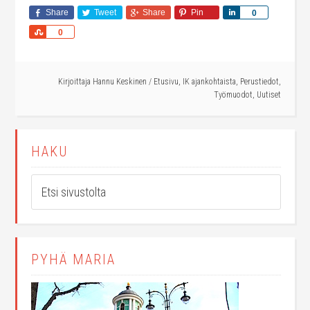
Share
Tweet
Share
Pin
Share
0
Share
0
Kirjoittaja
Hannu Keskinen
/
Etusivu
,
IK ajankohtaista
,
Perustiedot
,
Työmuodot
,
Uutiset
HAKU
PYHÄ MARIA