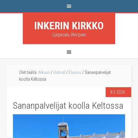
INKERIN KIRKKO
Церковь Ингрии
Olet täällä:
Alkuun
/
Uutiset
/
Etusivu
/
Sananpalvelijat
koolla Keltossa
8.5.2026
Sananpalvelijat koolla Keltossa