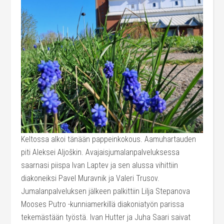
Keltossa alkoi tänään pappeinkokous. Aamuhartauden
piti Aleksei Aljoškin. Avajaisjumalanpalveluksessa
saarnasi piispa Ivan Laptev ja sen alussa vihittiin
diakoneiksi Pavel Muravnik ja Valeri Trusov.
Jumalanpalveluksen jälkeen palkittiin Lilja Stepanova
Mooses Putro -kunniamerkillä diakoniatyön parissa
tekemästään työstä. Ivan Hutter ja Juha Saari saivat