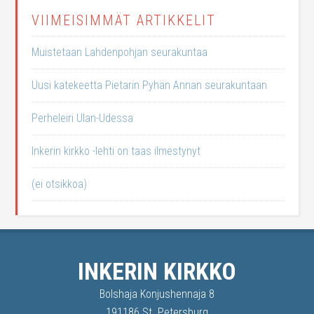
VIIMEISIMMÄT ARTIKKELIT
Muistetaan Lahdenpohjan seurakuntaa
Uusi katekeetta Pietarin Pyhän Annan seurakuntaan
Perheleiri Ulan-Udessa
Inkerin kirkko -lehti on taas ilmestynyt
(ei otsikkoa)
INKERIN KIRKKO
Bolshaja Konjushennaja 8
191186 St. Petersburg