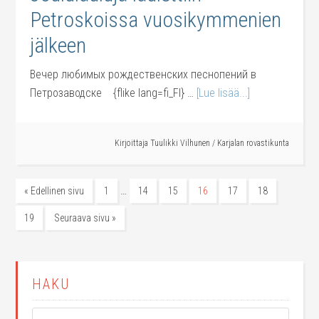
Petroskoissa vuosikymmenien
jälkeen
Вечер любимых рождественских песнопений в
Петрозаводске {flike lang=fi_FI} …
[Lue lisää...]
Kirjoittaja
Tuulikki Vilhunen
/
Karjalan rovastikunta
…
« Edellinen sivu
1
14
15
16
17
18
19
Seuraava sivu »
HAKU