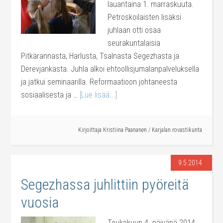
lauantaina 1. marraskuuta.
Petroskoilaisten lisäksi
juhlaan otti osaa
seurakuntalaisia
Pitkärannasta, Harlusta, Tsalnasta Segezhasta ja
Derevjankasta. Juhla alkoi ehtoollisjumalanpalveluksella
ja jatkui seminaarilla. Reformaatioon johtaneesta
sosiaalisesta ja …
[Lue lisää...]
Kirjoittaja
Kristiina Paananen
/
Karjalan rovastikunta
9.5.2014
Segezhassa juhlittiin pyöreitä
vuosia
Toukokuun 4. päivänä 2014