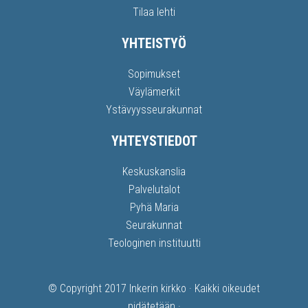
Tilaa lehti
YHTEISTYÖ
Sopimukset
Väylämerkit
Ystävyysseurakunnat
YHTEYSTIEDOT
Keskuskanslia
Palvelutalot
Pyhä Maria
Seurakunnat
Teologinen instituutti
© Copyright 2017
Inkerin kirkko
· Kaikki oikeudet
pidätetään ·