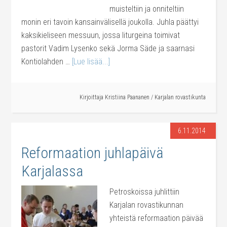
muisteltiin ja onniteltiin
monin eri tavoin kansainvälisellä joukolla. Juhla päättyi
kaksikieliseen messuun, jossa liturgeina toimivat
pastorit Vadim Lysenko sekä Jorma Säde ja saarnasi
Kontiolahden …
[Lue lisää...]
Kirjoittaja
Kristiina Paananen
/
Karjalan rovastikunta
6.11.2014
Reformaation juhlapäivä
Karjalassa
Petroskoissa juhlittiin
Karjalan rovastikunnan
yhteistä reformaation päivää