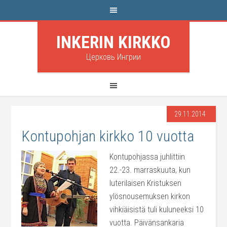
INKERIN KIRKKO
Церковь Ингрии
29.11.2014
Kontupohjan kirkko 10 vuotta
Kontupohjassa juhlittiin
22.-23. marraskuuta, kun
luterilaisen Kristuksen
ylösnousemuksen kirkon
vihkiäisistä tuli kuluneeksi 10
vuotta. Päivänsankaria