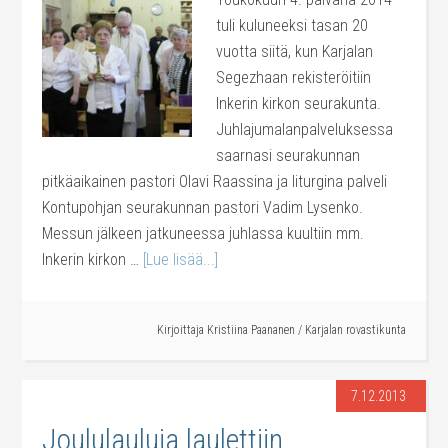
tuli kuluneeksi tasan 20
vuotta siitä, kun Karjalan
Segezhaan rekisteröitiin
Inkerin kirkon seurakunta.
Juhlajumalanpalveluksessa
saarnasi seurakunnan
pitkäaikainen pastori Olavi Raassina ja liturgina palveli
Kontupohjan seurakunnan pastori Vadim Lysenko.
Messun jälkeen jatkuneessa juhlassa kuultiin mm.
Inkerin kirkon …
[Lue lisää...]
Kirjoittaja
Kristiina Paananen
/
Karjalan rovastikunta
7.12.2013
Joululauluja laulettiin