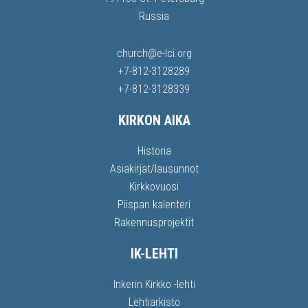
Russia
church@e-lci.org
+7-812-3128289
+7-812-3128339
KIRKON AIKA
Historia
Asiakirjat/lausunnot
Kirkkovuosi
Piispan kalenteri
Rakennusprojektit
IK-LEHTI
Inkerin Kirkko -lehti
Lehtiarkisto