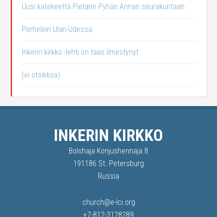
Uusi katekeetta Pietarin Pyhän Annan seurakuntaan
Perheleiri Ulan-Udessa
Inkerin kirkko -lehti on taas ilmestynyt
(ei otsikkoa)
INKERIN KIRKKO
Bolshaja Konjushennaja 8
191186 St. Petersburg
Russia
church@e-lci.org
+7-812-3128289