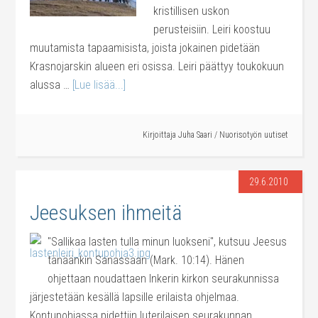
kristillisen uskon
perusteisiin. Leiri koostuu
muutamista tapaamisista, joista jokainen pidetään
Krasnojarskin alueen eri osissa. Leiri päättyy toukokuun
alussa …
[Lue lisää...]
Kirjoittaja
Juha Saari
/
Nuorisotyön uutiset
29.6.2010
Jeesuksen ihmeitä
"Sallikaa lasten tulla minun luokseni", kutsuu Jeesus
tänäänkin Sanassaan (Mark. 10:14). Hänen
ohjettaan noudattaen Inkerin kirkon seurakunnissa
järjestetään kesällä lapsille erilaista ohjelmaa.
Kontupohjassa pidettiin luterilaisen seurakunnan