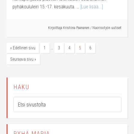
pyhäkoululeiri 15.-17. kesäkuuta. …
[Lue lisää...]
Kirjoittaja
Kristiina Paananen
/
Nuorisotyön uutiset
…
« Edellinen sivu
1
3
4
5
6
Seuraava sivu »
HAKU
PYHÄ MARIA