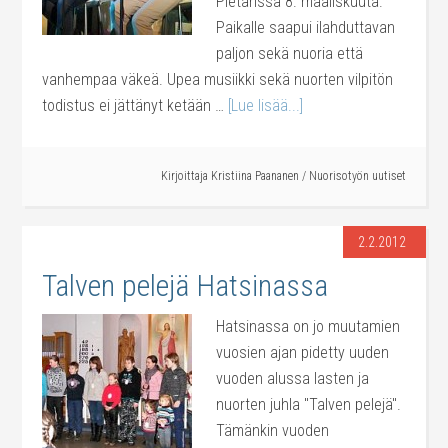
Pietarissa 8. maaliskuuta.
Paikalle saapui ilahduttavan
paljon sekä nuoria että
vanhempaa väkeä. Upea musiikki sekä nuorten vilpitön
todistus ei jättänyt ketään …
[Lue lisää...]
Kirjoittaja
Kristiina Paananen
/
Nuorisotyön uutiset
2.2.2012
Talven pelejä Hatsinassa
Hatsinassa on jo muutamien
vuosien ajan pidetty uuden
vuoden alussa lasten ja
nuorten juhla "Talven pelejä".
Tämänkin vuoden