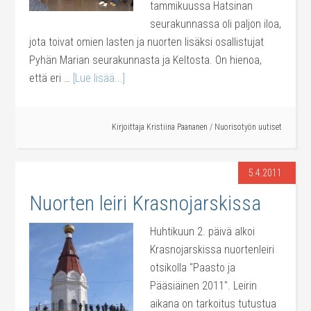
tammikuussa Hatsinan
seurakunnassa oli paljon iloa,
jota toivat omien lasten ja nuorten lisäksi osallistujat
Pyhän Marian seurakunnasta ja Keltosta. On hienoa,
että eri …
[Lue lisää...]
Kirjoittaja
Kristiina Paananen
/
Nuorisotyön uutiset
5.4.2011
Nuorten leiri Krasnojarskissa
Huhtikuun 2. päivä alkoi
Krasnojarskissa nuortenleiri
otsikolla "Paasto ja
Pääsiäinen 2011". Leirin
aikana on tarkoitus tutustua