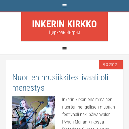
INKERIN KIRKKO
Церковь Ингрии
9.3.2012
Nuorten musiikkifestivaali oli
menestys
Inkerin kirkon ensimmäinen
nuorten hengellisen musiikin
festivaali näki päivänvalon
Pyhän Marian kirkossa