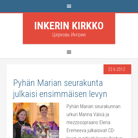
INKERIN KIRKKO
Церковь Ингрии
22.6.2012
Pyhän Marian seurakunta
julkaisi ensimmäisen levyn
Pyhän Marian seurakunnan
urkuri Marina Väisä ja
mezzosopraano Elena
Eremeeva julkaisivat CD-