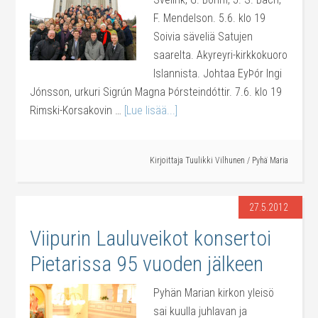
F. Mendelson. 5.6. klo 19
Soivia säveliä Satujen
saarelta. Akyreyri-kirkkokuoro
Islannista. Johtaa EyÞór Ingi
Jónsson, urkuri Sigrún Magna Þórsteindóttir. 7.6. klo 19
Rimski-Korsakovin …
[Lue lisää...]
Kirjoittaja
Tuulikki Vilhunen
/
Pyhä Maria
27.5.2012
Viipurin Lauluveikot konsertoi
Pietarissa 95 vuoden jälkeen
Pyhän Marian kirkon yleisö
sai kuulla juhlavan ja