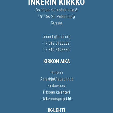
INKERIN KIRKKO
Bolshaja Konjushennaja 8
191186 St. Petersburg
Russia
church@e-lci.org
+7-812-3128289
+7-812-3128339
KIRKON AIKA
Historia
Asiakirjat/lausunnot
Kirkkovuosi
Piispan kalenteri
Rakennusprojektit
IK-LEHTI