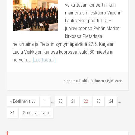
vaikuttavan konsertin, kun
maineikas mieskuoro Viipurin
Lauluveikot päätti 115 –
juhlavuotensa Pyhän Marian
kirkossa Pietarissa
helluntaina ja Pietarin syntymäpäivänä 27.5. Karjalan
Laulu-Veikkojen kanssa kuorossa lauloi 80 miestä ja
harvoin, …
[Lue lisää...]
Kirjoittaja
Tuulikki Vilhunen
/
Pyhä Maria
…
…
« Edellinen sivu
1
20
21
22
23
24
34
Seuraava sivu »