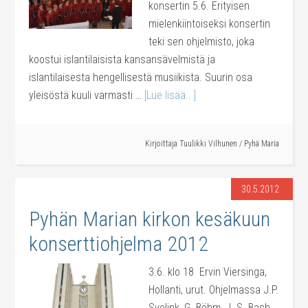
konsertin 5.6. Erityisen
mielenkiintoiseksi konsertin
teki sen ohjelmisto, joka
koostui islantilaisista kansansävelmistä ja
islantilaisesta hengellisestä musiikista. Suurin osa
yleisöstä kuuli varmasti …
[Lue lisää...]
Kirjoittaja
Tuulikki Vilhunen
/
Pyhä Maria
30.5.2012
Pyhän Marian kirkon kesäkuun
konserttiohjelma 2012
3.6. klo 18 Ervin Viersinga,
Hollanti, urut. Ohjelmassa J.P.
Svelink, G. Böhm, J. S. Bach,