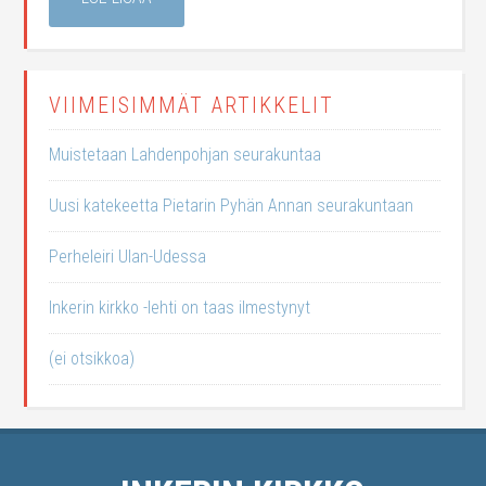
VIIMEISIMMÄT ARTIKKELIT
Muistetaan Lahdenpohjan seurakuntaa
Uusi katekeetta Pietarin Pyhän Annan seurakuntaan
Perheleiri Ulan-Udessa
Inkerin kirkko -lehti on taas ilmestynyt
(ei otsikkoa)