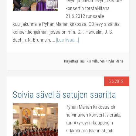
levyn ja pitivät levynjulkistus-
konsertin torstai-iltana
21.6.2012 runsaalle
kuulijakunnalle Pyhän Marian kirkossa. CD-levy sisältää
konserttiohjelman, jossa on mm. G.F. Händelin, J. S.
Bachin, N. Bruhnsin, …
[Lue lisää...]
Kirjoittaja
Tuulikki Vilhunen
/
Pyhä Maria
5.6.2012
Soivia säveliä satujen saarilta
Pyhän Marian kirkossa oli
harvinainen konserttivierailu,
kun Akyreyrin kaupungin
kirkkokuoro Islannisti piti