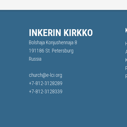
INKERIN KIRKKO
Bolshaja Konjushennaja 8
191186 St. Petersburg
Russia
church@e-lci.org
+7-812-3128289
+7-812-3128339