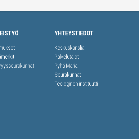
EISTYÖ
YHTEYSTIEDOT
mukset
Keskuskanslia
ämerkit
Palvelutalot
vyysseurakunnat
Pyhä Maria
Seurakunnat
Teologinen instituutti