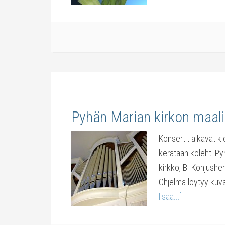
Pyhän Marian kirkon maali
Konsertit alkavat kl
kerätään kolehti Py
kirkko, B. Konjushe
Ohjelma löytyy kuva
lisää...]