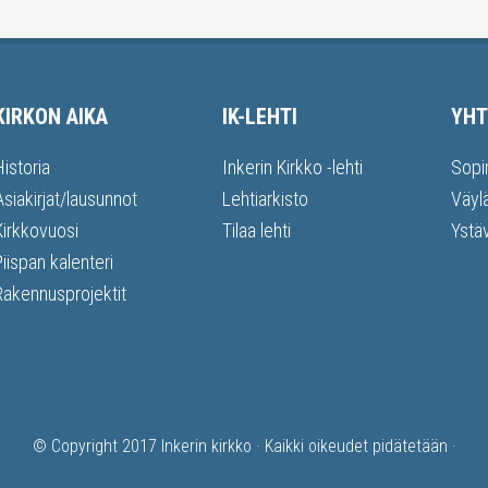
KIRKON AIKA
IK-LEHTI
YHT
Historia
Inkerin Kirkko -lehti
Sopi
Asiakirjat/lausunnot
Lehtiarkisto
Väyl
Kirkkovuosi
Tilaa lehti
Ystä
Piispan kalenteri
Rakennusprojektit
© Copyright 2017
Inkerin kirkko
· Kaikki oikeudet pidätetään ·