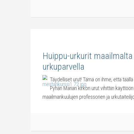
Huippu-urkurit maailmalta
urkuparvella
Täydelliset urut! Tämä on ihme, että täällä
Pyhän Marian kirkon urut vihittiin käyttöön
maailmankuulujen professorien ja urkutaiteili