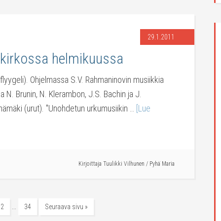
29.1.2011
 kirkossa helmikuussa
lyygeli). Ohjelmassa S.V. Rahmaninovin musiikkia
a N. Brunin, N. Klerambon, J.S. Bachin ja J.
hämäki (urut). "Unohdetun urkumusiikin …
[Lue
Kirjoittaja
Tuulikki Vilhunen
/
Pyhä Maria
…
32
34
Seuraava sivu »