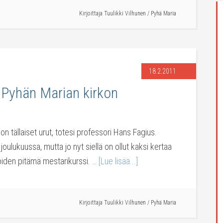
Kirjoittaja
Tuulikki Vilhunen
/
Pyhä Maria
18.2.2011
 Pyhän Marian kirkon
 on tällaiset urut, totesi professori Hans Fagius.
 joulukuussa, mutta jo nyt siellä on ollut kaksi kertaa
joiden pitämä mestarikurssi. …
[Lue lisää...]
Kirjoittaja
Tuulikki Vilhunen
/
Pyhä Maria