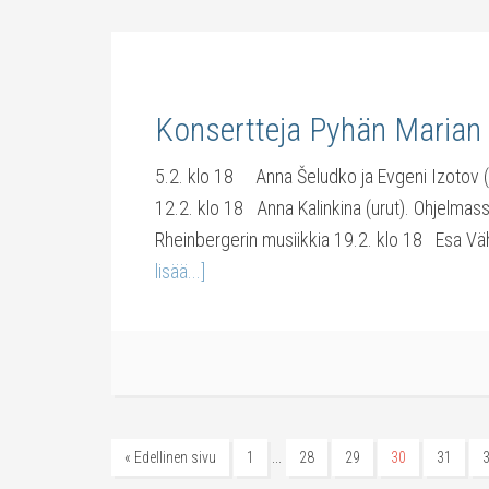
Konsertteja Pyhän Marian
5.2. klo 18 Anna Šeludko ja Evgeni Izotov (f
12.2. klo 18 Anna Kalinkina (urut). Ohjelmass
Rheinbergerin musiikkia 19.2. klo 18 Esa Vä
lisää...]
…
« Edellinen sivu
1
28
29
30
31