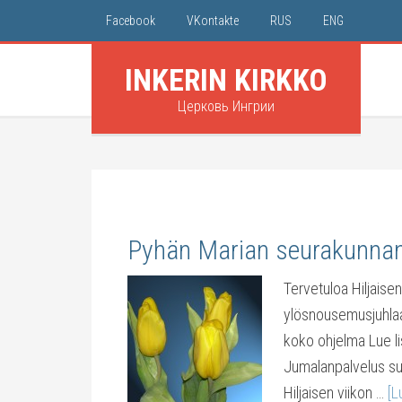
Facebook
VKontakte
RUS
ENG
INKERIN KIRKKO
Церковь Ингрии
Pyhän Marian seurakunna
Tervetuloa Hiljaisen
ylösnousemusjuhlaa
koko ohjelma Lue li
Jumalanpalvelus suo
Hiljaisen viikon …
[L