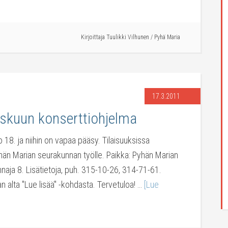
Kirjoittaja
Tuulikki Vilhunen
/
Pyhä Maria
17.3.2011
skuun konserttiohjelma
o 18. ja niihin on vapaa pääsy. Tilaisuuksissa
hän Marian seurakunnan työlle. Paikka: Pyhän Marian
nnaja 8. Lisätietoja, puh. 315-10-26, 314-71-61.
n alta "Lue lisää" -kohdasta. Tervetuloa! …
[Lue