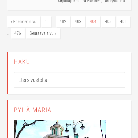
Kirjoittaja
Kristiina Paananen
/
Lähetysuutisia
…
« Edellinen sivu
1
402
403
404
405
406
…
476
Seuraava sivu »
HAKU
PYHÄ MARIA