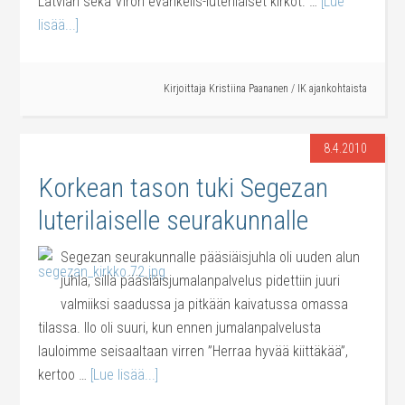
Latvian sekä Viron evankelis-luterilaiset kirkot. …
[Lue
lisää...]
Kirjoittaja
Kristiina Paananen
/
IK ajankohtaista
8.4.2010
Korkean tason tuki Segezan
luterilaiselle seurakunnalle
Segezan seurakunnalle pääsiäisjuhla oli uuden alun
juhla, sillä pääsiäisjumalanpalvelus pidettiin juuri
valmiiksi saadussa ja pitkään kaivatussa omassa
tilassa. Ilo oli suuri, kun ennen jumalanpalvelusta
lauloimme seisaaltaan virren ”Herraa hyvää kiittäkää”,
kertoo …
[Lue lisää...]