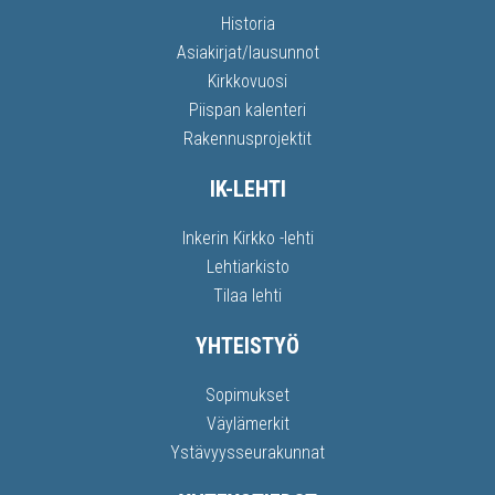
Historia
Asiakirjat/lausunnot
Kirkkovuosi
Piispan kalenteri
Rakennusprojektit
IK-LEHTI
Inkerin Kirkko -lehti
Lehtiarkisto
Tilaa lehti
YHTEISTYÖ
Sopimukset
Väylämerkit
Ystävyysseurakunnat