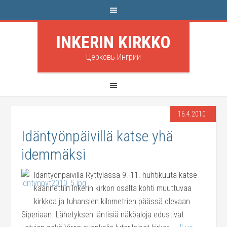
INKERIN KIRKKO
Церковь Ингрии
16.4.2010
Idäntyönpäivillä katse yhä
idemmäksi
Idäntyönpäivillä Ryttylässä 9.-11. huhtikuuta katse
käännettiin Inkerin kirkon osalta kohti muuttuvaa
kirkkoa ja tuhansien kilometrien päässä olevaan
Siperiaan. Lähetyksen läntisiä näköaloja edustivat