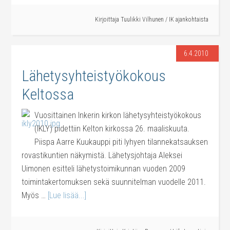
Kirjoittaja
Tuulikki Vilhunen
/
IK ajankohtaista
6.4.2010
Lähetysyhteistyökokous
Keltossa
Vuosittainen Inkerin kirkon lähetysyhteistyökokous
(IKLY) pidettiin Kelton kirkossa 26. maaliskuuta.
Piispa Aarre Kuukauppi piti lyhyen tilannekatsauksen
rovastikuntien näkymistä. Lähetysjohtaja Aleksei
Uimonen esitteli lähetystoimikunnan vuoden 2009
toimintakertomuksen sekä suunnitelman vuodelle 2011.
Myös …
[Lue lisää...]