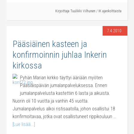
Kirjoittaja
Tuulikki Vilhunen
/
IK ajankohtaista
7.4.2010
Pääsiäinen kasteen ja
konfirmoinnin juhlaa Inkerin
kirkossa
Pyhän Marian kirkko täyttyi ääriään myöten
Pääsiäispäivän jumalanpalveluksessa. Ennen
jumalanpalvelusta kastettiin 6 lasta ja aikuista.
Nuorin oli 10 vuotta ja vanhin 45 vuotta.
Jumalanpalvelus alkoi ristisaatolla, johon osallistui 18
konfirmoitavaa, jotka ovat osallistuneet rippikouluun …
[Lue lisää...]