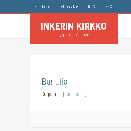
Facebook
VKontakte
RUS
ENG
INKERIN KIRKKO
Церковь Ингрии
Burjatia
Burjatia …
[Lue lisää...]