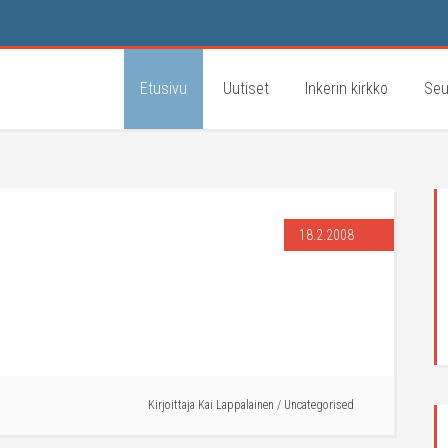
Etusivu
Uutiset
Inkerin kirkko
Seu
18.2.2008
Kirjoittaja
Kai Lappalainen
/
Uncategorised