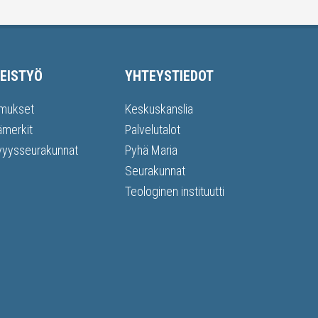
EISTYÖ
YHTEYSTIEDOT
mukset
Keskuskanslia
ämerkit
Palvelutalot
vyysseurakunnat
Pyhä Maria
Seurakunnat
Teologinen instituutti