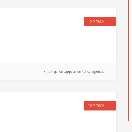
18.2.2008
Kirjoittaja
Kai Lappalainen
/
Uncategorised
18.2.2008