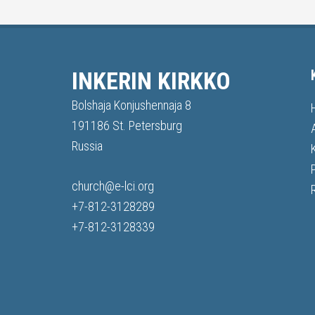
INKERIN KIRKKO
Bolshaja Konjushennaja 8
191186 St. Petersburg
Russia
church@e-lci.org
+7-812-3128289
+7-812-3128339