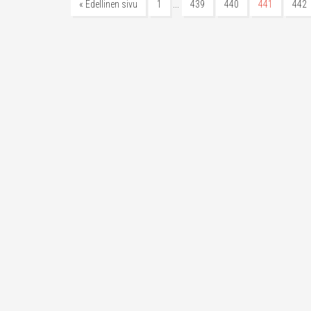
…
« Edellinen sivu
1
439
440
441
442