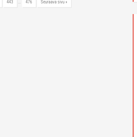
…
443
476
Seuraava sivu »