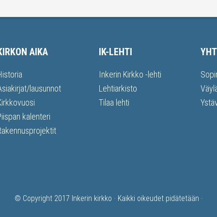
KIRKON AIKA
IK-LEHTI
YHT
Historia
Inkerin Kirkko -lehti
Sopi
Asiakirjat/lausunnot
Lehtiarkisto
Väyl
Kirkkovuosi
Tilaa lehti
Ystä
Piispan kalenteri
Rakennusprojektit
© Copyright 2017
Inkerin kirkko
· Kaikki oikeudet pidätetään ·