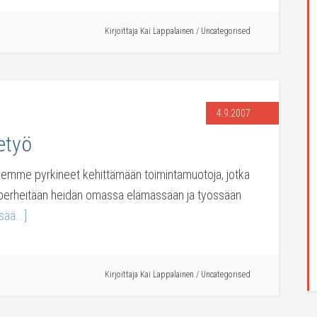
Kirjoittaja
Kai Lappalainen
/
Uncategorised
4.9.2007
hetyö
Olemme pyrkineet kehittämään toimintamuotoja, jotka
än perheitään heidän omassa elämässään ja työssään
sää...]
Kirjoittaja
Kai Lappalainen
/
Uncategorised