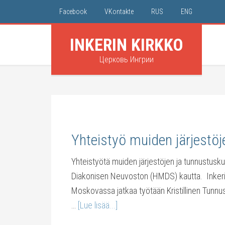
Facebook
VKontakte
RUS
ENG
INKERIN KIRKKO
Церковь Ингрии
Yhteistyö muiden järjestöj
Yhteistyötä muiden järjestöjen ja tunnustuskun
Diakonisen Neuvoston (HMDS) kautta. Inkeri
Moskovassa jatkaa työtään Kristillinen Tunnus
…
[Lue lisää...]