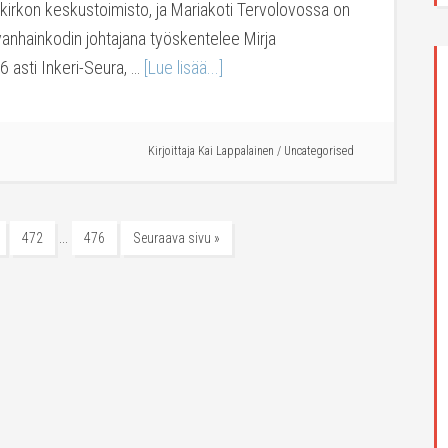
 kirkon keskustoimisto, ja Mariakoti Tervolovossa on
vanhainkodin johtajana työskentelee Mirja
6 asti Inkeri-Seura, …
[Lue lisää...]
Kirjoittaja
Kai Lappalainen
/
Uncategorised
…
472
476
Seuraava sivu »