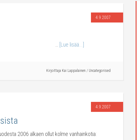
4.9.2007
ra Seliverstova …
[Lue lisää...]
Kirjoittaja
Kai Lappalainen
/
Uncategorised
4.9.2007
sista
vuodesta 2006 alkaen ollut kolme vanhainkotia: