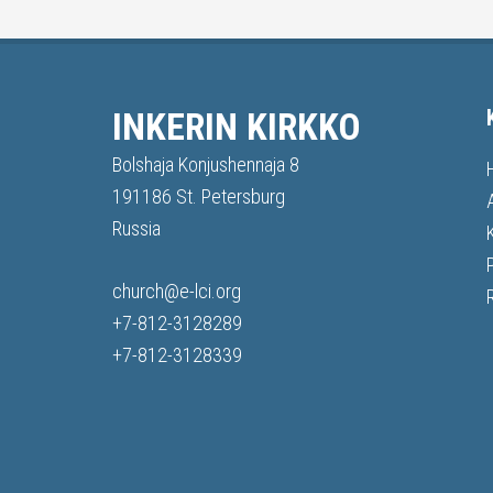
INKERIN KIRKKO
Bolshaja Konjushennaja 8
191186 St. Petersburg
Russia
church@e-lci.org
+7-812-3128289
+7-812-3128339