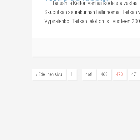
Taitsan ja Kelton vanhainkodeista vastaa
Skuoritsan seurakunnan hallinnoima. Taitsan 
Vypiralenko. Taitsan talot omisti vuoteen 200
…
« Edellinen sivu
1
468
469
470
471