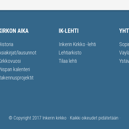
KIRKON AIKA
IK-LEHTI
YHT
Historia
Inkerin Kirkko -lehti
Sopi
Asiakirjat/lausunnot
Lehtiarkisto
Väyl
Kirkkovuosi
Tilaa lehti
Ystä
Piispan kalenteri
Rakennusprojektit
© Copyright 2017
Inkerin kirkko
· Kaikki oikeudet pidätetään ·