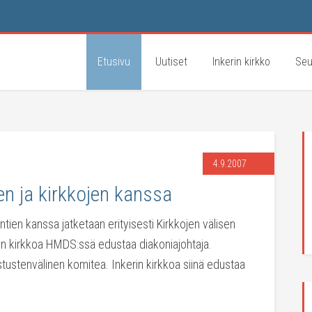
Etusivu
Uutiset
Inkerin kirkko
Seu
4.9.2007
en ja kirkkojen kanssa
tien kanssa jatketaan erityisesti Kirkkojen välisen
n kirkkoa HMDS:ssä edustaa diakoniajohtaja.
tustenvälinen komitea. Inkerin kirkkoa siinä edustaa