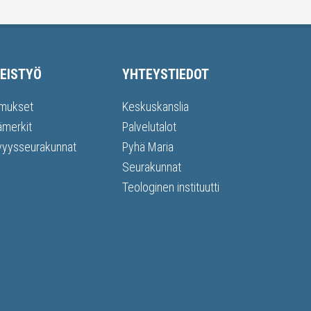
EISTYÖ
YHTEYSTIEDOT
mukset
Keskuskanslia
ämerkit
Palvelutalot
vyysseurakunnat
Pyhä Maria
Seurakunnat
Teologinen instituutti