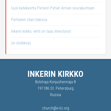
Uusi katekeetta Pietarin Pyhän Annan seurakuntaan
Perheleiri Ulan-Udessa
Inkerin kirkko -lehti on taas ilmestynyt
(ei otsikkoa)
INKERIN KIRKKO
Bolshaja Konjushennaja 8
191186 St. Petersburg
Russia
church@e-lci.org