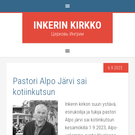
INKERIN KIRKKO
Церковь Ингрии
6.9.2023
Pastori Alpo Järvi sai
kotiinkutsun
Inkerin kirkon suuri ystävä,
esirukoilija ja tukija pastori
Alpo järvi sai kotiinkutsun
kesämökillä 1.9.2023, Alpo-