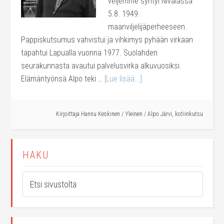
veljemme syntyi Nivalassa
5.8. 1949.
maanviljelijäperheeseen.
Pappiskutsumus vahvistui ja vihkimys pyhään virkaan
tapahtui Lapualla vuonna 1977. Suolahden
seurakunnasta avautui palvelusvirka alkuvuosiksi.
Elämäntyönsä Alpo teki …
[Lue lisää...]
Kirjoittaja
Hannu Keskinen
/
Yleinen
/
Alpo Järvi
,
kotiinkutsu
HAKU