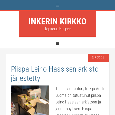
INKERIN KIRKKO
Церковь Ингрии
3.3.2021
Piispa Leino Hassisen arkisto
järjestetty
Teologian tohtori, tutkija Antti
Luoma on tutustunut piispa
Leino Hassisen arkistoon ja
järjestänyt sen. Piispa