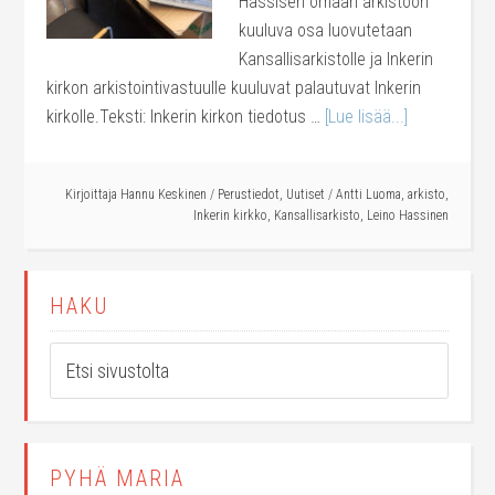
Hassisen omaan arkistoon
kuuluva osa luovutetaan
Kansallisarkistolle ja Inkerin
kirkon arkistointivastuulle kuuluvat palautuvat Inkerin
kirkolle.Teksti: Inkerin kirkon tiedotus …
[Lue lisää...]
Kirjoittaja
Hannu Keskinen
/
Perustiedot
,
Uutiset
/
Antti Luoma
,
arkisto
,
Inkerin kirkko
,
Kansallisarkisto
,
Leino Hassinen
HAKU
PYHÄ MARIA