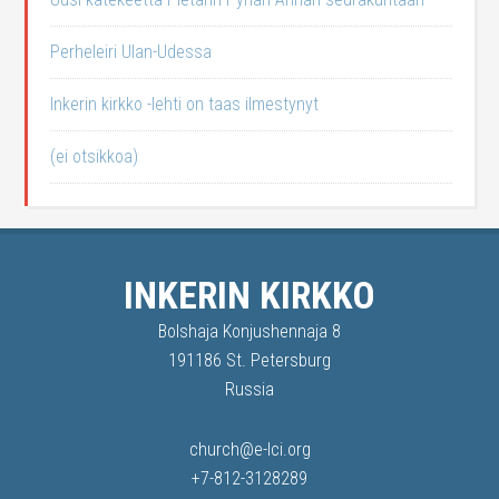
Perheleiri Ulan-Udessa
Inkerin kirkko -lehti on taas ilmestynyt
(ei otsikkoa)
INKERIN KIRKKO
Bolshaja Konjushennaja 8
191186 St. Petersburg
Russia
church@e-lci.org
+7-812-3128289