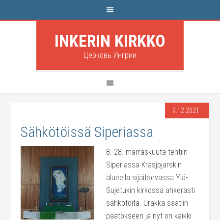
INKERIN KIRKKO
Церковь Ингрии
9.12.2021
Sähkötöissä Siperiassa
8.-28. marraskuuta tehtiin
Siperiassa Krasjojarskin
alueella sijaitsevassa Ylä-
Sujetukin kirkossa ahkerasti
sähkötöitä. Urakka saatiin
päätökseen ja nyt on kaikki