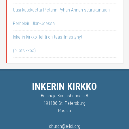
Uusi katekeetta Pietarin Pyhän Annan seurakuntaan
Perheleiri Ulan-Udessa
Inkerin kirkko -lehti on taas ilmestynyt
(ei otsikkoa)
INKERIN KIRKKO
Bolshaja Konjushennaja 8
191186 St. Petersburg
Russia
church@e-lci.org