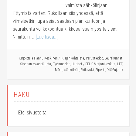
valmista sähkölinjaan
liittymistä varten. Rukoillaan siis yhdessä, että
viimeisetkin lupa-asiat saadaan pian kuntoon ja
seurakunta voi kokoontua kirkkosalissa myös talvisin.
Nimittäin, …
[Lue lisää...]
Kirjoittaja
Hannu Keskinen
/
IK ajankohtaista
,
Perustiedot
,
Seurakunnat
,
Siperian rovastikunta
,
Työmuodot
,
Uutiset
/
EELK Misjonikeskus
,
LFF
,
Mård
,
sähkötyöt
,
Shilovski
,
Siperia
,
Ylä-Sujetuk
HAKU