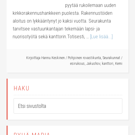
pyytää rukoilemaan uuden
kirkkorakennushankkeen puolesta. Rakennustöiden
aloitus on lykkääntynyt jo kaksi vuotta. Seurakunta
tarvitsee vastuunkantajan tekemään lapsi- ja
nuorisotyötä sekä kanttorin.Totisesti, …
[Lue lisää...]
Kirjoittaja
Hannu Keskinen
/
Pohjoinen rovastikunta
,
Seurakunnat
/
esirukous
,
Jakushov
,
kanttori
,
Kemi
HAKU