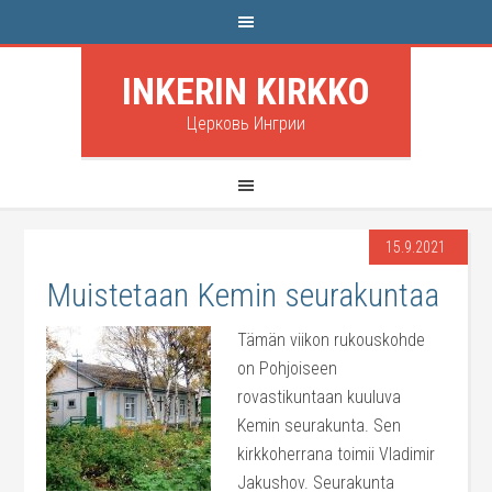
INKERIN KIRKKO
Церковь Ингрии
15.9.2021
Muistetaan Kemin seurakuntaa
Tämän viikon rukouskohde
on Pohjoiseen
rovastikuntaan kuuluva
Kemin seurakunta. Sen
kirkkoherrana toimii Vladimir
Jakushov. Seurakunta