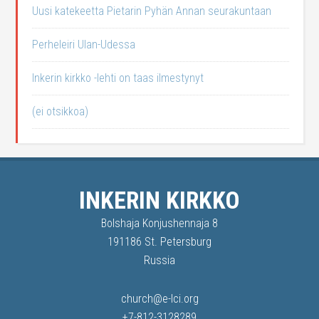
Uusi katekeetta Pietarin Pyhän Annan seurakuntaan
Perheleiri Ulan-Udessa
Inkerin kirkko -lehti on taas ilmestynyt
(ei otsikkoa)
INKERIN KIRKKO
Bolshaja Konjushennaja 8
191186 St. Petersburg
Russia
church@e-lci.org
+7-812-3128289