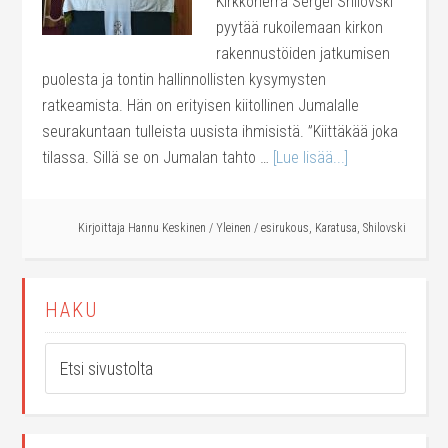
Kirkkoherra Sergei Shilovski
pyytää rukoilemaan kirkon
rakennustöiden jatkumisen
puolesta ja tontin hallinnollisten kysymysten
ratkeamista. Hän on erityisen kiitollinen Jumalalle
seurakuntaan tulleista uusista ihmisistä. ”Kiittäkää joka
tilassa. Sillä se on Jumalan tahto …
[Lue lisää...]
Kirjoittaja
Hannu Keskinen
/
Yleinen
/
esirukous
,
Karatusa
,
Shilovski
HAKU