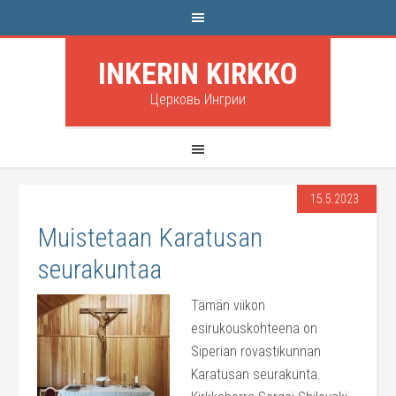
INKERIN KIRKKO
Церковь Ингрии
15.5.2023
Muistetaan Karatusan
seurakuntaa
Tämän viikon
esirukouskohteena on
Siperian rovastikunnan
Karatusan seurakunta.