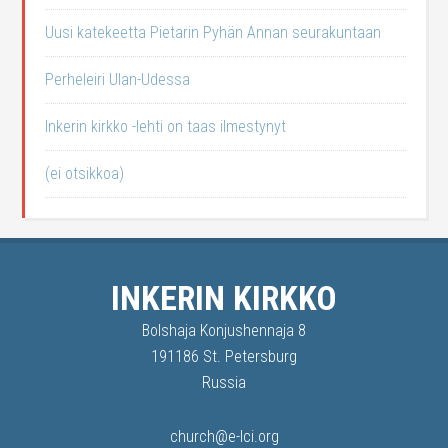
Uusi katekeetta Pietarin Pyhän Annan seurakuntaan
Perheleiri Ulan-Udessa
Inkerin kirkko -lehti on taas ilmestynyt
(ei otsikkoa)
INKERIN KIRKKO
Bolshaja Konjushennaja 8
191186 St. Petersburg
Russia
church@e-lci.org