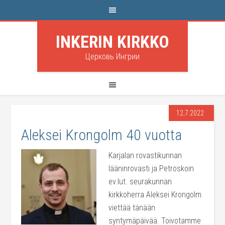
INKERIN KIRKKO
Церковь Ингрии
12.7.2022
Aleksei Krongolm 40 vuotta
Karjalan rovastikunnan
lääninrovasti ja Petroskoin
ev.lut. seurakunnan
kirkkoherra Aleksei Krongolm
viettää tänään
syntymäpäivää. Toivotamme