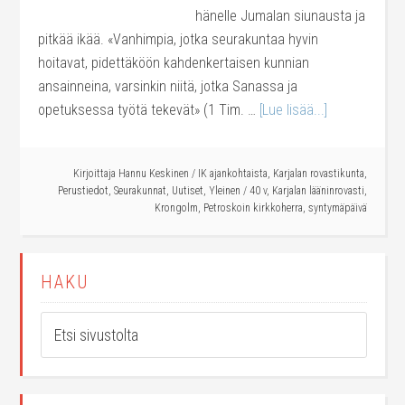
hänelle Jumalan siunausta ja
pitkää ikää. «Vanhimpia, jotka seurakuntaa hyvin
hoitavat, pidettäköön kahdenkertaisen kunnian
ansainneina, varsinkin niitä, jotka Sanassa ja
opetuksessa työtä tekevät» (1 Tim. …
[Lue lisää...]
Kirjoittaja
Hannu Keskinen
/
IK ajankohtaista
,
Karjalan rovastikunta
,
Perustiedot
,
Seurakunnat
,
Uutiset
,
Yleinen
/
40 v
,
Karjalan lääninrovasti
,
Krongolm
,
Petroskoin kirkkoherra
,
syntymäpäivä
HAKU