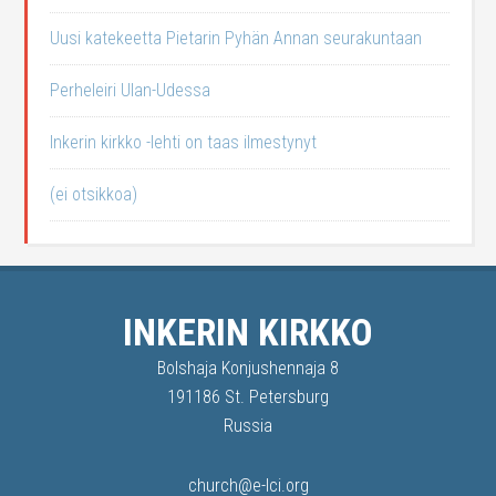
Uusi katekeetta Pietarin Pyhän Annan seurakuntaan
Perheleiri Ulan-Udessa
Inkerin kirkko -lehti on taas ilmestynyt
(ei otsikkoa)
INKERIN KIRKKO
Bolshaja Konjushennaja 8
191186 St. Petersburg
Russia
church@e-lci.org