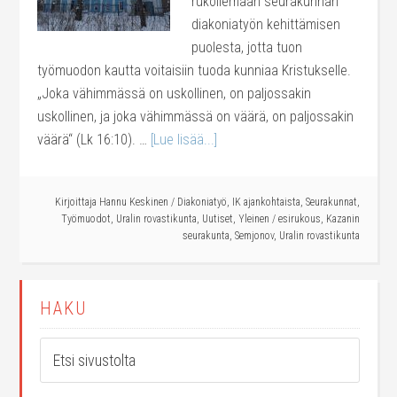
rukoilemaan seurakunnan
diakoniatyön kehittämisen
puolesta, jotta tuon
työmuodon kautta voitaisiin tuoda kunniaa Kristukselle.
„Joka vähimmässä on uskollinen, on paljossakin
uskollinen, ja joka vähimmässä on väärä, on paljossakin
väärä“ (Lk 16:10). …
[Lue lisää...]
Kirjoittaja
Hannu Keskinen
/
Diakoniatyö
,
IK ajankohtaista
,
Seurakunnat
,
Työmuodot
,
Uralin rovastikunta
,
Uutiset
,
Yleinen
/
esirukous
,
Kazanin
seurakunta
,
Semjonov
,
Uralin rovastikunta
HAKU