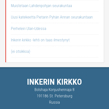
Muistetaan Lahdenpohjan seurakuntaa
Uusi katekeetta Pietarin Pyhän Annan seurakuntaan
Perheleiri Ulan-Udessa
Inkerin kirkko -lehti on taas ilmestynyt
(ei otsikkoa)
INKERIN KIRKKO
Bolshaja Konjushennaja 8
191186 St. Petersburg
Russia