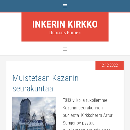
INKERIN KIRKKO
Церковь Ингрии
12.12.2022
Muistetaan Kazanin
seurakuntaa
Tällä viikolla rukoilemme
Kazanin seurakunnan
puolesta. Kirkkoherra Artur
Semjonov pyytää