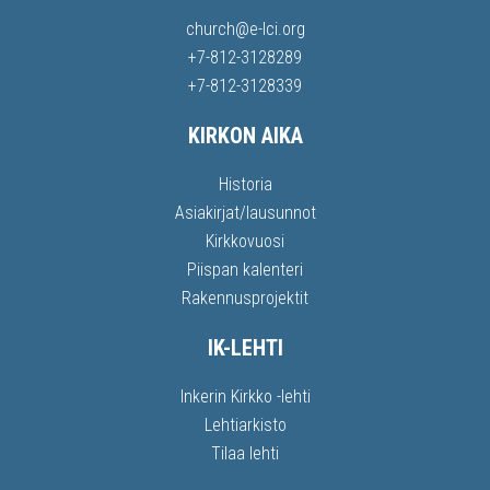
church@e-lci.org
+7-812-3128289
+7-812-3128339
KIRKON AIKA
Historia
Asiakirjat/lausunnot
Kirkkovuosi
Piispan kalenteri
Rakennusprojektit
IK-LEHTI
Inkerin Kirkko -lehti
Lehtiarkisto
Tilaa lehti