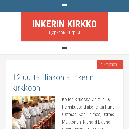
INKERIN KIRKKO
Церковь Ингрии
17.2.2020
12 uutta diakonia Inkerin
kirkkoon
Kelton kirkossa vihittiin 16.
helmikuuta diakoneiksi Rune
Östman, Ken Helmes, Jarmo
Makkonen, Richard Eklund,