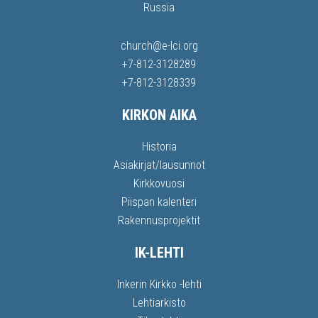
Russia
church@e-lci.org
+7-812-3128289
+7-812-3128339
KIRKON AIKA
Historia
Asiakirjat/lausunnot
Kirkkovuosi
Piispan kalenteri
Rakennusprojektit
IK-LEHTI
Inkerin Kirkko -lehti
Lehtiarkisto