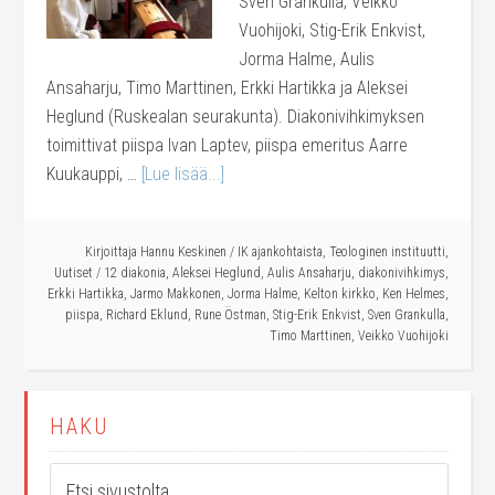
Sven Grankulla, Veikko
Vuohijoki, Stig-Erik Enkvist,
Jorma Halme, Aulis
Ansaharju, Timo Marttinen, Erkki Hartikka ja Aleksei
Heglund (Ruskealan seurakunta). Diakonivihkimyksen
toimittivat piispa Ivan Laptev, piispa emeritus Aarre
Kuukauppi, …
[Lue lisää...]
Kirjoittaja
Hannu Keskinen
/
IK ajankohtaista
,
Teologinen instituutti
,
Uutiset
/
12 diakonia
,
Aleksei Heglund
,
Aulis Ansaharju
,
diakonivihkimys
,
Erkki Hartikka
,
Jarmo Makkonen
,
Jorma Halme
,
Kelton kirkko
,
Ken Helmes
,
piispa
,
Richard Eklund
,
Rune Östman
,
Stig-Erik Enkvist
,
Sven Grankulla
,
Timo Marttinen
,
Veikko Vuohijoki
HAKU