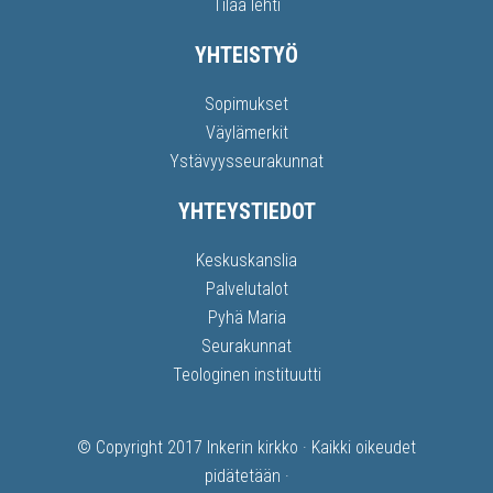
Tilaa lehti
YHTEISTYÖ
Sopimukset
Väylämerkit
Ystävyysseurakunnat
YHTEYSTIEDOT
Keskuskanslia
Palvelutalot
Pyhä Maria
Seurakunnat
Teologinen instituutti
© Copyright 2017
Inkerin kirkko
· Kaikki oikeudet
pidätetään ·