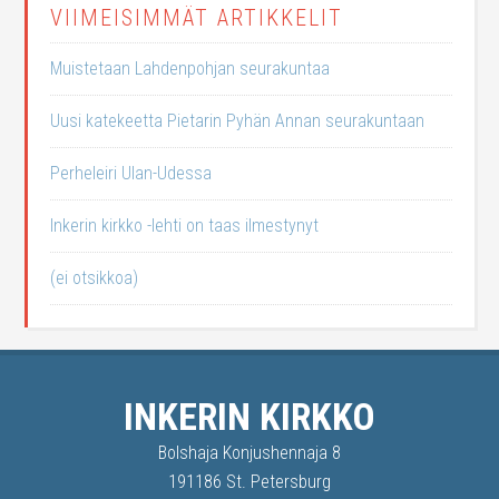
VIIMEISIMMÄT ARTIKKELIT
Muistetaan Lahdenpohjan seurakuntaa
Uusi katekeetta Pietarin Pyhän Annan seurakuntaan
Perheleiri Ulan-Udessa
Inkerin kirkko -lehti on taas ilmestynyt
(ei otsikkoa)
INKERIN KIRKKO
Bolshaja Konjushennaja 8
191186 St. Petersburg