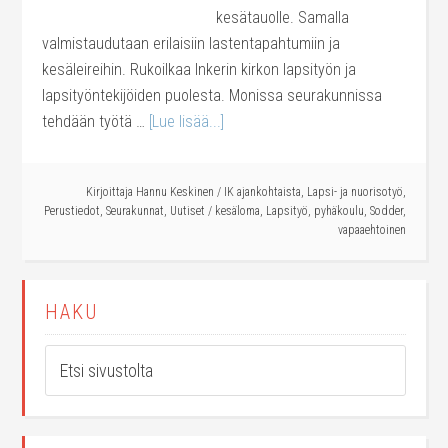
kesätauolle. Samalla
valmistaudutaan erilaisiin lastentapahtumiin ja
kesäleireihin. Rukoilkaa Inkerin kirkon lapsityön ja
lapsityöntekijöiden puolesta. Monissa seurakunnissa
tehdään työtä …
[Lue lisää...]
Kirjoittaja
Hannu Keskinen
/
IK ajankohtaista
,
Lapsi- ja nuorisotyö
,
Perustiedot
,
Seurakunnat
,
Uutiset
/
kesäloma
,
Lapsityö
,
pyhäkoulu
,
Sodder
,
vapaaehtoinen
HAKU