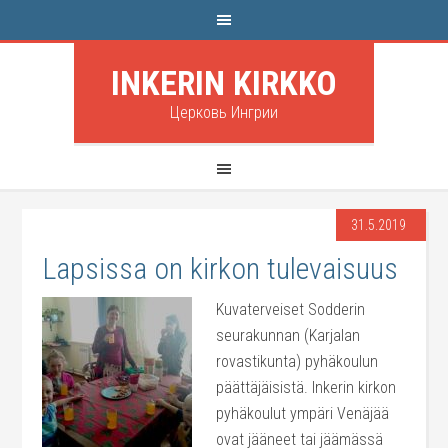
INKERIN KIRKKO
Церковь Ингрии
31.5.2019
Lapsissa on kirkon tulevaisuus
Kuvaterveiset Sodderin
seurakunnan (Karjalan
rovastikunta) pyhäkoulun
päättäjäisistä. Inkerin kirkon
pyhäkoulut ympäri Venäjää
ovat jääneet tai jäämässä