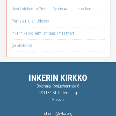
Uusi katekeetta Pietarin Pyhän Annan seurakuntaan
Perheleiri Ulan-Udessa
Inkerin kirkko -lehti on taas ilmestynyt
(ei otsikkoa)
INKERIN KIRKKO
Bolshaja Konjushennaja 8
191186 St. Petersburg
Russia
church@e-lci.org