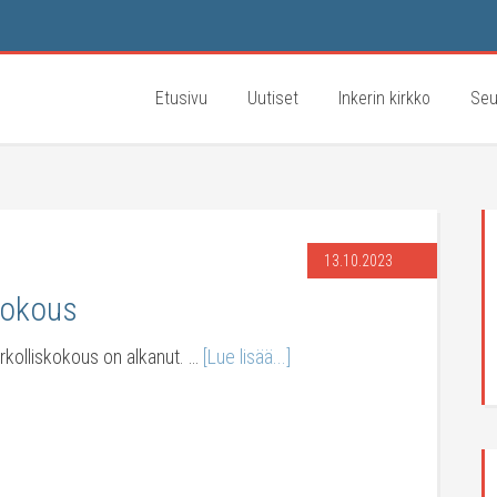
Etusivu
Uutiset
Inkerin kirkko
Seu
13.10.2023
skokous
irkolliskokous on alkanut. …
[Lue lisää...]