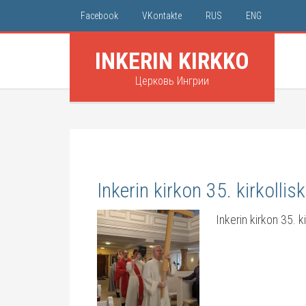
Facebook
VKontakte
RUS
ENG
INKERIN KIRKKO
Церковь Ингрии
Inkerin kirkon 35. kirkolli
Inkerin kirkon 35. k