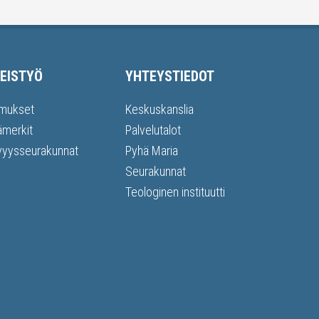
EISTYÖ
YHTEYSTIEDOT
mukset
Keskuskanslia
ämerkit
Palvelutalot
vyysseurakunnat
Pyhä Maria
Seurakunnat
Teologinen instituutti