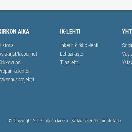
KIRKON AIKA
IK-LEHTI
YHT
Historia
Inkerin Kirkko -lehti
Sopi
Asiakirjat/lausunnot
Lehtiarkisto
Väyl
Kirkkovuosi
Tilaa lehti
Ystä
Piispan kalenteri
Rakennusprojektit
© Copyright 2017
Inkerin kirkko
· Kaikki oikeudet pidätetään ·