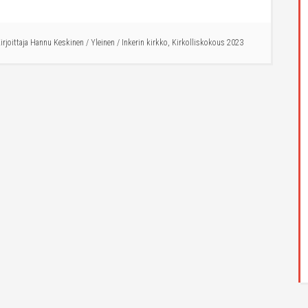
irjoittaja
Hannu Keskinen
/
Yleinen
/
Inkerin kirkko
,
Kirkolliskokous 2023