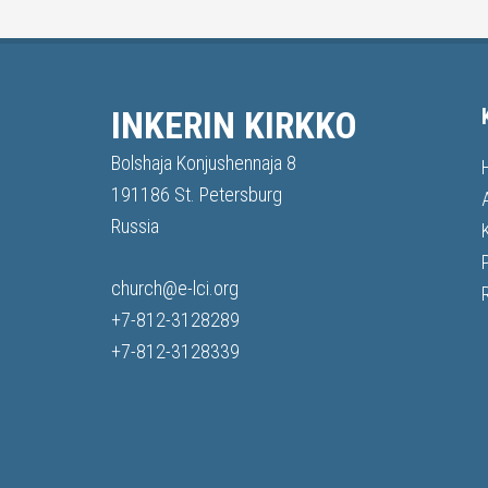
INKERIN KIRKKO
Bolshaja Konjushennaja 8
191186 St. Petersburg
Russia
church@e-lci.org
+7-812-3128289
+7-812-3128339