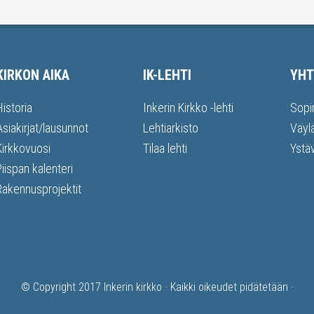
KIRKON AIKA
IK-LEHTI
YHT
Historia
Inkerin Kirkko -lehti
Sopi
Asiakirjat/lausunnot
Lehtiarkisto
Väyl
Kirkkovuosi
Tilaa lehti
Ystä
Piispan kalenteri
Rakennusprojektit
© Copyright 2017
Inkerin kirkko
· Kaikki oikeudet pidätetään ·