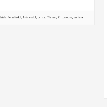
taista
,
Perustiedot
,
Työmuodot
,
Uutiset
,
Yleinen
/
Kirkon opas
,
seminaari