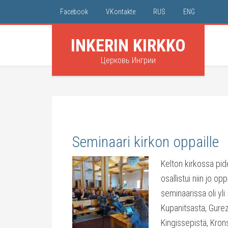
Facebook
VKontakte
RUS
ENG
INKERIN KIRKKO
Церковь Ингрии
Seminaari kirkon oppaille
Kelton kirkossa pid
osallistui niin jo op
seminaarissa oli yli 
Kupanitsasta, Gurez
Kingissepistä, Kron