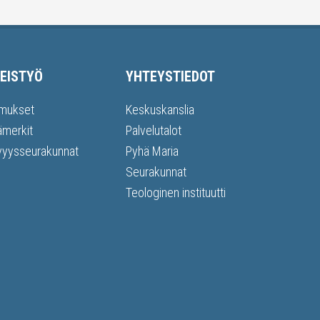
EISTYÖ
YHTEYSTIEDOT
mukset
Keskuskanslia
ämerkit
Palvelutalot
vyysseurakunnat
Pyhä Maria
Seurakunnat
Teologinen instituutti