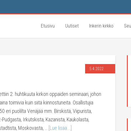
Etusivu
Uutiset
Inkerin kirkko
Seu
5.4.2022
ettiin 2. huhtikuuta kirkon oppaiden seminaari, johon
paina toimivia kuin siitä kiinnostuneita. Osallistujia
50 eri puolilta Venäjää mm. Birskistä, Viipurista,
-Pudgasta, Irkutskista, Kazanista, Kaukolasta,
stadtista, Moskovasta, …
[Lue lisää...]