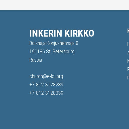
INKERIN KIRKKO
Bolshaja Konjushennaja 8
191186 St. Petersburg
Russia
church@e-lci.org
+7-812-3128289
+7-812-3128339